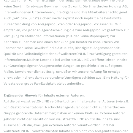
Kapitals führen können. Etwaige in der Vergangenheit erzielte Gewinne bieten
keine Gewähr für etwaige Gewinne in der Zukunft. Die Smartbroker Holding AG,
ihre verbundenen Unternehmen, ihre Organe und ihre Mitarbeiter (nachfolgend
auch „wir“ bzw. „uns“) sichern weder explizit noch implizit eine bestimmte
Kursentwicklung von Anlageprodukten oder Anlageproduktklassen zu. Wir
empfehlen, vor jeder Anlageentscheidung die zum Anlageprodukt gesetzlich zur
Verfügung zu stellenden Informationen (z.B. den Verkaufsprospekt) zur
Kenntnis zu nehmen und einen fachkundigen Berater zu konsultieren.Wir
übernehmen keine Gewähr für die Aktualität, Richtigkeit, Angemessenheit,
Qualität und Vollständigkeit der auf wallstreetONLINE zur Verfügung gestellten
Informationen.Machen Leser die bei wallstreetONLINE veröffentlichten Inhalte
zur Grundlage eigener Anlageentscheidungen, so geschieht dies auf eigenes
Risiko. Soweit rechtlich zulässig, schließen wir unsere Haftung für etwaige
direkt oder indirekt damit verbundene Vermögensschäden aus. Eine Haftung für
Vorsatz oder grobe Fahrlässigkeit bleibt unberührt.
Ergänzender Hinweis für Inhalte externer Autoren:
Auf die bei wallstreetONLINE veröffentlichten Inhalte externer Autoren (wie z.B.
von Gastkommentatoren, Nachrichtenagenturen oder nicht zur Smartbroker-
Gruppe gehörende Unternehmen) haben wir keinen Einfluss. Externe Autoren
gehören nicht der Redaktion von wallstreetONLINE an.Für die Inhalte sind
ausschließlich die jeweiligen externen Autoren verantwortlich. Ihre bei
wallstreetONLINE veröffentlichten Inhalte sind nicht von Anlageinteressen der