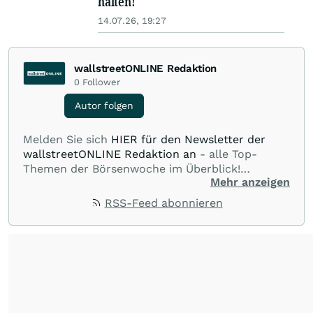
halten!
14.07.26, 19:27
wallstreetONLINE Redaktion
0
Follower
Autor folgen
Melden Sie sich
HIER für den Newsletter der
wallstreetONLINE Redaktion an
- alle Top-
Themen der Börsenwoche im Überblick!
Mehr anzeigen
Verpassen Sie kein wichtiges Anleger-Thema!
Für
Beiträge auf diesem journalistischen Channel ist
RSS-Feed abonnieren
die Chefredaktion der wallstreetONLINE
Redaktion verantwortlich.
Die Fachjournalisten
der wallstreetONLINE Redaktion berichten hier
mit ihren Kolleginnen und Kollegen aus den
Partnerredaktionen exklusiv, fundiert,
ausgewogen sowie unabhängig für den Anleger.
Die Zentralredaktion recherchiert intensiv, um