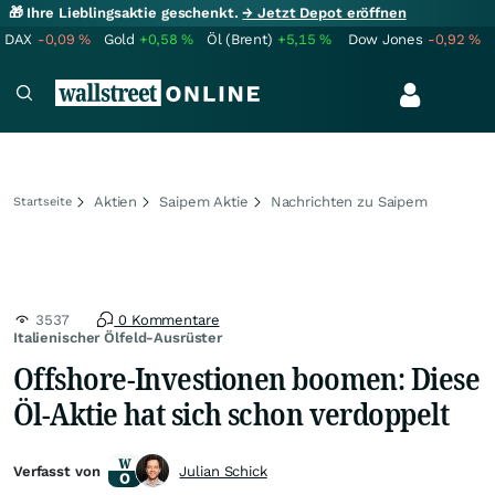
🎁 Ihre Lieblingsaktie geschenkt.
→ Jetzt Depot eröffnen
DAX
-0,09
%
Gold
+0,58
%
Öl (Brent)
+5,15
%
Dow Jones
-0,92
%
Aktien
Saipem Aktie
Nachrichten zu Saipem
Startseite
3537
0 Kommentare
Italienischer Ölfeld-Ausrüster
Offshore-Investionen boomen: Diese
Öl-Aktie hat sich schon verdoppelt
Verfasst von
Julian Schick