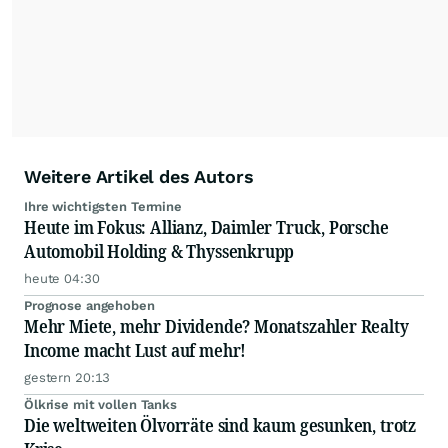
Anlegern der Kategorie Selbstentscheider
relevante Informationen für ihre
Anlageentscheidungen liefern zu können.
NEU:
Podcast "Börse, Baby!"
Weitere Artikel des Autors
Ihre wichtigsten Termine
Heute im Fokus: Allianz, Daimler Truck, Porsche
Automobil Holding & Thyssenkrupp
heute 04:30
Prognose angehoben
Mehr Miete, mehr Dividende? Monatszahler Realty
Income macht Lust auf mehr!
gestern 20:13
Ölkrise mit vollen Tanks
Die weltweiten Ölvorräte sind kaum gesunken, trotz