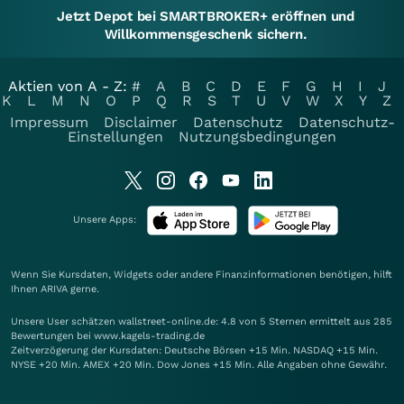
Jetzt Depot bei SMARTBROKER+ eröffnen und
Willkommensgeschenk sichern.
Aktien von A - Z:
#
A
B
C
D
E
F
G
H
I
J
K
L
M
N
O
P
Q
R
S
T
U
V
W
X
Y
Z
Impressum
Disclaimer
Datenschutz
Datenschutz-
Einstellungen
Nutzungsbedingungen
Unsere Apps:
Wenn Sie Kursdaten, Widgets oder andere Finanzinformationen benötigen, hilft
Ihnen
ARIVA
gerne.
Unsere User schätzen wallstreet-online.de: 4.8 von 5 Sternen ermittelt aus 285
Bewertungen bei www.kagels-trading.de
Zeitverzögerung der Kursdaten: Deutsche Börsen +15 Min. NASDAQ +15 Min.
NYSE +20 Min. AMEX +20 Min. Dow Jones +15 Min. Alle Angaben ohne Gewähr.