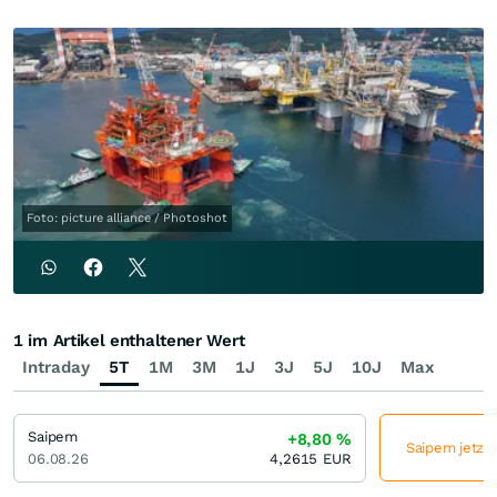
Foto: picture alliance / Photoshot
1 im Artikel enthaltener Wert
Intraday
5T
1M
3M
1J
3J
5J
10J
Max
Saipem
+8,80
%
Saipem jetzt 
06.08.26
4,2615
EUR