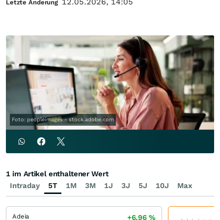
12.05.2026, 14:05
Letzte Änderung
Foto: peopleimages - stock.adobe.com
1 im Artikel enthaltener Wert
Intraday
5T
1M
3M
1J
3J
5J
10J
Max
Adeia
+6,96
%