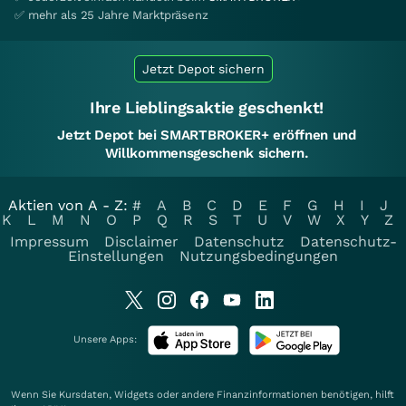
✅ mehr als 25 Jahre Marktpräsenz
Jetzt Depot sichern
Ihre Lieblingsaktie geschenkt!
Jetzt Depot bei SMARTBROKER+ eröffnen und
Willkommensgeschenk sichern.
Aktien von A - Z:
#
A
B
C
D
E
F
G
H
I
J
K
L
M
N
O
P
Q
R
S
T
U
V
W
X
Y
Z
Impressum
Disclaimer
Datenschutz
Datenschutz-
Einstellungen
Nutzungsbedingungen
Unsere Apps:
Wenn Sie Kursdaten, Widgets oder andere Finanzinformationen benötigen, hilft