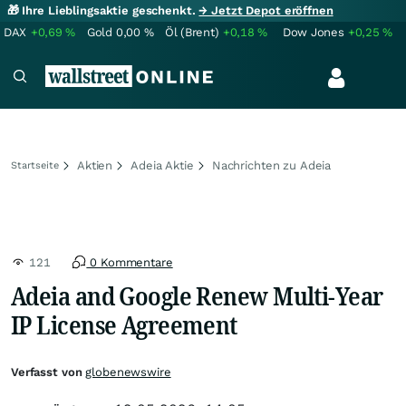
🎁 Ihre Lieblingsaktie geschenkt.
→ Jetzt Depot eröffnen
DAX
+0,69
%
Gold
0,00
%
Öl (Brent)
+0,18
%
Dow Jones
+0,25
%
Aktien
Adeia Aktie
Nachrichten zu Adeia
Startseite
121
0 Kommentare
Adeia and Google Renew Multi-Year
IP License Agreement
Verfasst von
globenewswire