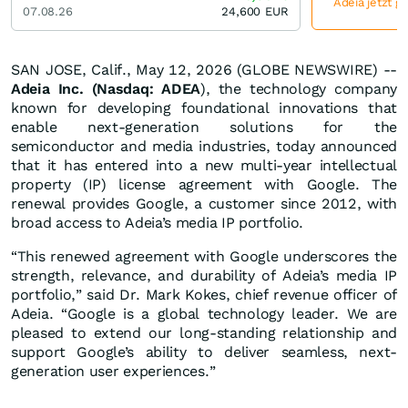
Adeia jetzt g
07.08.26
24,600
EUR
SAN JOSE, Calif., May 12, 2026 (GLOBE NEWSWIRE) --
Adeia
Inc. (Nasdaq: ADEA
), the technology company
known for developing foundational innovations that
enable next-generation solutions for the
semiconductor and media industries, today announced
that it has entered into a new multi-year intellectual
property (IP) license agreement with Google. The
renewal provides Google, a customer since 2012, with
broad access to Adeia’s media IP portfolio.
“This renewed agreement with Google underscores the
strength, relevance, and durability of Adeia’s media IP
portfolio,” said Dr. Mark Kokes, chief revenue officer of
Adeia. “Google is a global technology leader. We are
pleased to extend our long-standing relationship and
support Google’s ability to deliver seamless, next-
generation user experiences.”