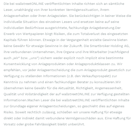
Die bei wallstreetONLINE veröffentlichten Inhalte richten sich an sämtliche
Leser, unabhängig von ihrer konkreten Vermögenssituation, ihrem
Anlageverhalten oder ihren Anlagezielen. Sie berücksichtigen in keiner Weise die
individuelle Situation des einzelnen Lesers und ersetzen keine auf seine
individuellen Bedürfnisse ausgerichtete, fachkundige Anlageberatung.Der
Erwerb von Wertpapieren birgt Risiken, die zum Totalverlust des eingesetzten
Kapitals führen können. Etwaige in der Vergangenheit erzielte Gewinne bieten
keine Gewähr für etwaige Gewinne in der Zukunft. Die Smartbroker Holding AG,
ihre verbundenen Unternehmen, ihre Organe und ihre Mitarbeiter (nachfolgend
auch „wir“ bzw. „uns“) sichern weder explizit noch implizit eine bestimmte
Kursentwicklung von Anlageprodukten oder Anlageproduktklassen zu. Wir
empfehlen, vor jeder Anlageentscheidung die zum Anlageprodukt gesetzlich zur
Verfügung zu stellenden Informationen (z.B. den Verkaufsprospekt) zur
Kenntnis zu nehmen und einen fachkundigen Berater zu konsultieren.Wir
übernehmen keine Gewähr für die Aktualität, Richtigkeit, Angemessenheit,
Qualität und Vollständigkeit der auf wallstreetONLINE zur Verfügung gestellten
Informationen.Machen Leser die bei wallstreetONLINE veröffentlichten Inhalte
zur Grundlage eigener Anlageentscheidungen, so geschieht dies auf eigenes
Risiko. Soweit rechtlich zulässig, schließen wir unsere Haftung für etwaige
direkt oder indirekt damit verbundene Vermögensschäden aus. Eine Haftung für
Vorsatz oder grobe Fahrlässigkeit bleibt unberührt.