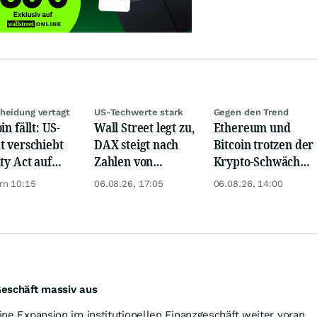
heidung vertagt
US-Techwerte stark
Gegen den Trend
in fällt: US-
Wall Street legt zu,
Ethereum und
t verschiebt
DAX steigt nach
Bitcoin trotzen der
ity Act auf
Zahlen von
Krypto-Schwäche
tember
Telekom, Henkel
dank ETF-
rn 10:15
06.08.26, 17:05
06.08.26, 14:00
Zuflüssen
 Geschäft massiv aus
eine Expansion im institutionellen Finanzgeschäft weiter voran.