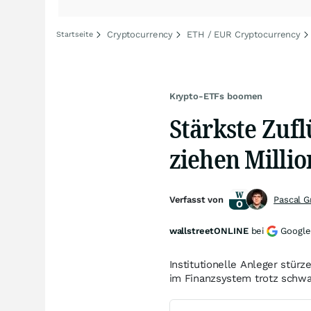
Cryptocurrency
ETH / EUR Cryptocurrency
Startseite
Krypto-ETFs boomen
Stärkste Zufl
ziehen Milli
Verfasst von
Pascal 
wallstreetONLINE
bei
Google
Institutionelle Anleger stür
im Finanzsystem trotz schw