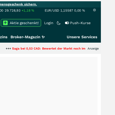
mensgeschenk sichern.
00
29.728,93
+1,18
%
EUR/USD
1,15587
0,00
%
Aktie geschenkt!
Login
Push-Kurse
zins
Broker-Magazin ✨
Unsere Services
ei 0,53 CAD: Bewertet der Markt noch immer nur die Hälfte der Story?
Anzeige
+++