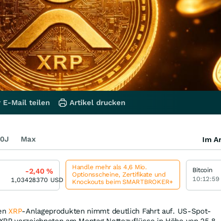
 E-Mail teilen
Artikel drucken
0J
Max
Im Ar
Handle mehr als 4,6 Mio.
Bitcoin
-2,40
%
Optionsscheine, Zertifikate und
10:12:59
1,03428370
USD
Knockouts beim SMARTBROKER+
ten
XRP
-Anlageprodukten nimmt deutlich Fahrt auf. US-Spot-
XRP verzeichneten am Montag Nettozuflüsse in Höhe von 25,8