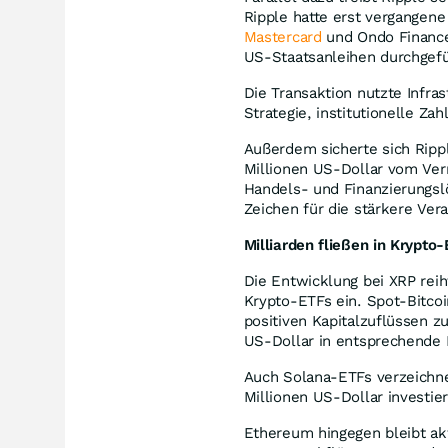
Ripple hatte erst vergange
Mastercard
und Ondo Finance 
US-Staatsanleihen durchgefü
Die Transaktion nutzte Infras
Strategie, institutionelle Z
Außerdem sicherte sich Rippl
Millionen US-Dollar vom Ver
Handels- und Finanzierungsl
Zeichen für die stärkere Ver
Milliarden fließen in Krypto
Die Entwicklung bei XRP reiht
Krypto-ETFs ein. Spot-Bitcoi
positiven Kapitalzuflüssen z
US-Dollar in entsprechende 
Auch Solana-ETFs verzeichne
Millionen US-Dollar investie
Ethereum hingegen bleibt a