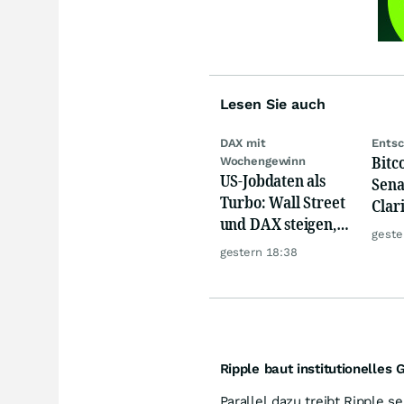
Lesen Sie auch
DAX mit
Entsc
Bitco
Wochengewinn
US-Jobdaten als
Sena
Turbo: Wall Street
Clar
und DAX steigen,
Sep
geste
Gold glänzt
gestern 18:38
Ripple baut institutionelles
Parallel dazu treibt Ripple s