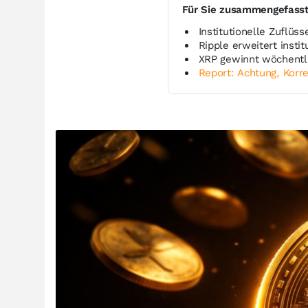
Für Sie zusammengefass
Institutionelle Zuflüs
Ripple erweitert insti
XRP gewinnt wöchentli
Report: Achtung, Korre