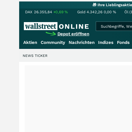
🎁 Ihre Lieblingsakt
DAX
26.355,84
+0,69
%
Gold
4.342,26
0,00
%
Öl (
Depot eröffnen
Aktien
Community
Nachrichten
Indizes
Fonds
NEWS TICKER