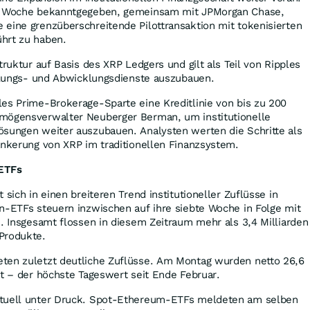
ne Woche bekanntgegeben, gemeinsam mit JPMorgan Chase,
eine grenzüberschreitende Pilottransaktion mit tokenisierten
hrt zu haben.
truktur auf Basis des XRP Ledgers und gilt als Teil von Ripples
ahlungs- und Abwicklungsdienste auszubauen.
es Prime-Brokerage-Sparte eine Kreditlinie von bis zu 200
mögensverwalter Neuberger Berman, um institutionelle
ösungen weiter auszubauen. Analysten werten die Schritte als
ankerung von XRP im traditionellen Finanzsystem.
-ETFs
 sich in einen breiteren Trend institutioneller Zuflüsse in
n-ETFs steuern inzwischen auf ihre siebte Woche in Folge mit
u. Insgesamt flossen in diesem Zeitraum mehr als 3,4 Milliarden
Produkte.
ten zuletzt deutliche Zuflüsse. Am Montag wurden netto 26,6
rt – der höchste Tageswert seit Ende Februar.
ktuell unter Druck. Spot-Ethereum-ETFs meldeten am selben