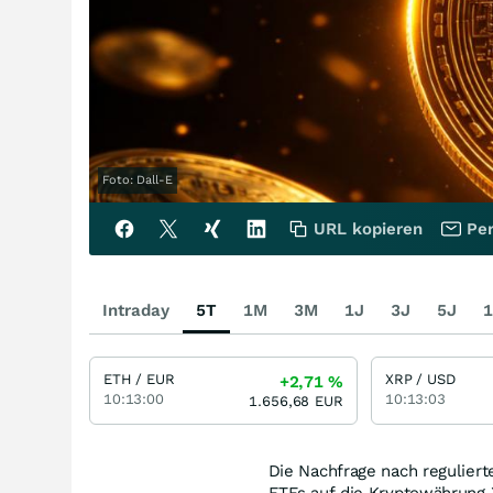
Foto: Dall-E
URL kopieren
Per
Intraday
5T
1M
3M
1J
3J
5J
1
ETH / EUR
XRP / USD
+2,71
%
10:13:00
10:13:03
1.656,68
EUR
Die Nachfrage nach regulier
ETFs auf die Kryptowährung 