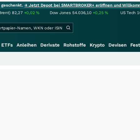
ie geschenkt.
→ Jetzt Depot bei SMARTBROKER+ eröffnen und Willkom
Brent)
82,27
+0,02
%
Dow Jones
54.036,10
+0,25
%
US Tech 1
ETFs
Anleihen
Derivate
Rohstoffe
Krypto
Devisen
Fest
+++
Saga b