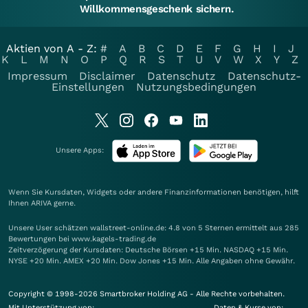
Willkommensgeschenk sichern.
Aktien von A - Z:
#
A
B
C
D
E
F
G
H
I
J
K
L
M
N
O
P
Q
R
S
T
U
V
W
X
Y
Z
Impressum
Disclaimer
Datenschutz
Datenschutz-
Einstellungen
Nutzungsbedingungen
Unsere Apps:
Wenn Sie Kursdaten, Widgets oder andere Finanzinformationen benötigen, hilft
Ihnen
ARIVA
gerne.
Unsere User schätzen wallstreet-online.de: 4.8 von 5 Sternen ermittelt aus 285
Bewertungen bei www.kagels-trading.de
Zeitverzögerung der Kursdaten: Deutsche Börsen +15 Min. NASDAQ +15 Min.
NYSE +20 Min. AMEX +20 Min. Dow Jones +15 Min. Alle Angaben ohne Gewähr.
Copyright © 1998-2026 Smartbroker Holding AG - Alle Rechte vorbehalten.
Mit Unterstützung von:
Daten & Kurse von: