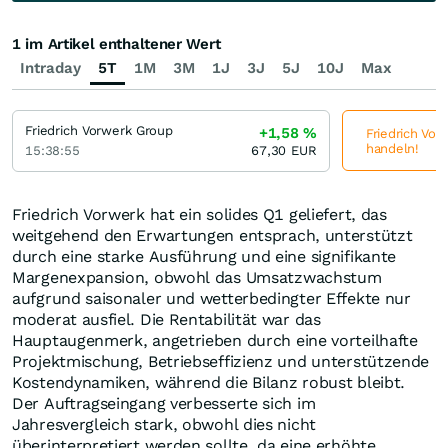
1 im Artikel enthaltener Wert
Intraday
5T
1M
3M
1J
3J
5J
10J
Max
Friedrich Vorwerk Group
+1,58
%
Friedrich Vor
handeln!
15:38:55
67,30
EUR
Friedrich Vorwerk hat ein solides Q1 geliefert, das
weitgehend den Erwartungen entsprach, unterstützt
durch eine starke Ausführung und eine signifikante
Margenexpansion, obwohl das Umsatzwachstum
aufgrund saisonaler und wetterbedingter Effekte nur
moderat ausfiel. Die Rentabilität war das
Hauptaugenmerk, angetrieben durch eine vorteilhafte
Projektmischung, Betriebseffizienz und unterstützende
Kostendynamiken, während die Bilanz robust bleibt.
Der Auftragseingang verbesserte sich im
Jahresvergleich stark, obwohl dies nicht
überinterpretiert werden sollte, da eine erhöhte