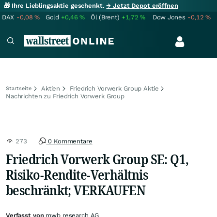
🎁 Ihre Lieblingsaktie geschenkt.
→ Jetzt Depot eröffnen
DAX
-0,08
%
Gold
+0,46
%
Öl (Brent)
+1,72
%
Dow Jones
-0,12
%
Aktien
Friedrich Vorwerk Group Aktie
Startseite
Nachrichten zu Friedrich Vorwerk Group
273
0 Kommentare
Friedrich Vorwerk Group SE: Q1,
Risiko-Rendite-Verhältnis
beschränkt; VERKAUFEN
Verfasst von
mwb research AG