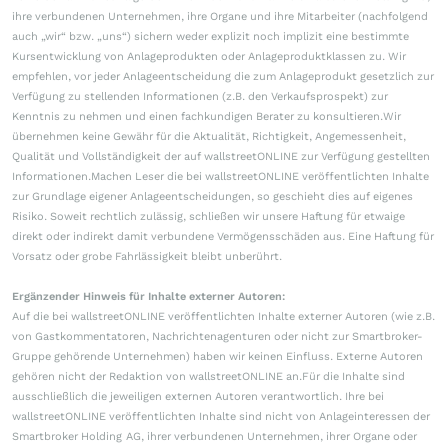
ihre verbundenen Unternehmen, ihre Organe und ihre Mitarbeiter (nachfolgend
auch „wir“ bzw. „uns“) sichern weder explizit noch implizit eine bestimmte
Kursentwicklung von Anlageprodukten oder Anlageproduktklassen zu. Wir
empfehlen, vor jeder Anlageentscheidung die zum Anlageprodukt gesetzlich zur
Verfügung zu stellenden Informationen (z.B. den Verkaufsprospekt) zur
Kenntnis zu nehmen und einen fachkundigen Berater zu konsultieren.Wir
übernehmen keine Gewähr für die Aktualität, Richtigkeit, Angemessenheit,
Qualität und Vollständigkeit der auf wallstreetONLINE zur Verfügung gestellten
Informationen.Machen Leser die bei wallstreetONLINE veröffentlichten Inhalte
zur Grundlage eigener Anlageentscheidungen, so geschieht dies auf eigenes
Risiko. Soweit rechtlich zulässig, schließen wir unsere Haftung für etwaige
direkt oder indirekt damit verbundene Vermögensschäden aus. Eine Haftung für
Vorsatz oder grobe Fahrlässigkeit bleibt unberührt.
Ergänzender Hinweis für Inhalte externer Autoren:
Auf die bei wallstreetONLINE veröffentlichten Inhalte externer Autoren (wie z.B.
von Gastkommentatoren, Nachrichtenagenturen oder nicht zur Smartbroker-
Gruppe gehörende Unternehmen) haben wir keinen Einfluss. Externe Autoren
gehören nicht der Redaktion von wallstreetONLINE an.Für die Inhalte sind
ausschließlich die jeweiligen externen Autoren verantwortlich. Ihre bei
wallstreetONLINE veröffentlichten Inhalte sind nicht von Anlageinteressen der
Smartbroker Holding AG, ihrer verbundenen Unternehmen, ihrer Organe oder