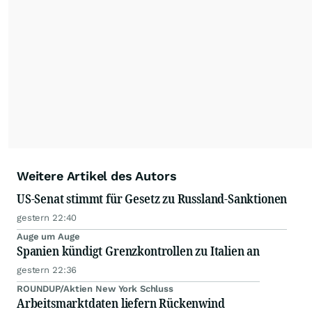
kommerzielle Internetangebote zulässig. Eine
dauerhafte Archivierung der dpa-AFX-
Nachrichten auf diesen Seiten ist nicht zulässig.
Alle Rechte bleiben vorbehalten. (dpa-AFX)
Weitere Artikel des Autors
US-Senat stimmt für Gesetz zu Russland-Sanktionen
gestern 22:40
Auge um Auge
Spanien kündigt Grenzkontrollen zu Italien an
gestern 22:36
ROUNDUP/Aktien New York Schluss
Arbeitsmarktdaten liefern Rückenwind