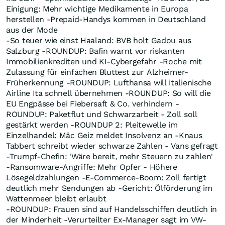
Einigung: Mehr wichtige Medikamente in Europa
herstellen -Prepaid-Handys kommen in Deutschland
aus der Mode
-So teuer wie einst Haaland: BVB holt Gadou aus
Salzburg -ROUNDUP: Bafin warnt vor riskanten
Immobilienkrediten und KI-Cybergefahr -Roche mit
Zulassung für einfachen Bluttest zur Alzheimer-
Früherkennung -ROUNDUP: Lufthansa will italienische
Airline Ita schnell übernehmen -ROUNDUP: So will die
EU Engpässe bei Fiebersaft & Co. verhindern -
ROUNDUP: Paketflut und Schwarzarbeit - Zoll soll
gestärkt werden -ROUNDUP 2: Pleitewelle im
Einzelhandel: Mäc Geiz meldet Insolvenz an -Knaus
Tabbert schreibt wieder schwarze Zahlen - Vans gefragt
-Trumpf-Chefin: 'Wäre bereit, mehr Steuern zu zahlen'
-Ransomware-Angriffe: Mehr Opfer - Höhere
Lösegeldzahlungen -E-Commerce-Boom: Zoll fertigt
deutlich mehr Sendungen ab -Gericht: Ölförderung im
Wattenmeer bleibt erlaubt
-ROUNDUP: Frauen sind auf Handelsschiffen deutlich in
der Minderheit -Verurteilter Ex-Manager sagt im VW-