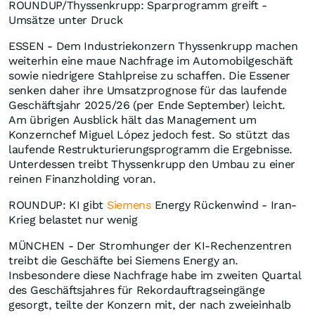
ROUNDUP/Thyssenkrupp: Sparprogramm greift -
Umsätze unter Druck
ESSEN - Dem Industriekonzern Thyssenkrupp machen
weiterhin eine maue Nachfrage im Automobilgeschäft
sowie niedrigere Stahlpreise zu schaffen. Die Essener
senken daher ihre Umsatzprognose für das laufende
Geschäftsjahr 2025/26 (per Ende September) leicht.
Am übrigen Ausblick hält das Management um
Konzernchef Miguel López jedoch fest. So stützt das
laufende Restrukturierungsprogramm die Ergebnisse.
Unterdessen treibt Thyssenkrupp den Umbau zu einer
reinen Finanzholding voran.
ROUNDUP: KI gibt
Siemens
Energy Rückenwind - Iran-
Krieg belastet nur wenig
MÜNCHEN - Der Stromhunger der KI-Rechenzentren
treibt die Geschäfte bei Siemens Energy an.
Insbesondere diese Nachfrage habe im zweiten Quartal
des Geschäftsjahres für Rekordauftragseingänge
gesorgt, teilte der Konzern mit, der nach zweieinhalb