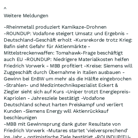
^
Weitere Meldungen
-Rheinmetall produziert Kamikaze-Drohnen
-ROUNDUP: Vodafone steigert Umsatz und Ergebnis -
Deutschland-Geschäft erholt -Kursrekorde trotz Krieg:
Bafin sieht Gefahr für Aktienmärkte -
Mittelstreckenwaffen: Tomahawk-Frage beschäftigt
auch EU -ROUNDUP: Niedrigere Materialkosten helfen
Friedrich Vorwerk - MBB profitiert -Kreise: Siemens will
Zuggeschäft durch Übernahme in Italien ausbauen -
Gewinn bei EnBW um mehr als die Hälfte eingebrochen
-Strahlen- und Medizintechnikspezialist Eckert &
Ziegler sieht sich auf Kurs -Uniper trotzt Energiepreis-
Kapriolen - Jahresziele bestätigt -Vodafone
Deutschland scheut harten Preiskampf und verliert
Kunden -Siemens Energy will Aktienrückkauf
beschleunigen
-MBB mit Gewinnsprung dank guter Resultate von
Friedrich Vorwerk -Mutares startet 'vielversprechend'
ins Jahr - optimistische Ziele bestätigt -ROUNDUP/EU-