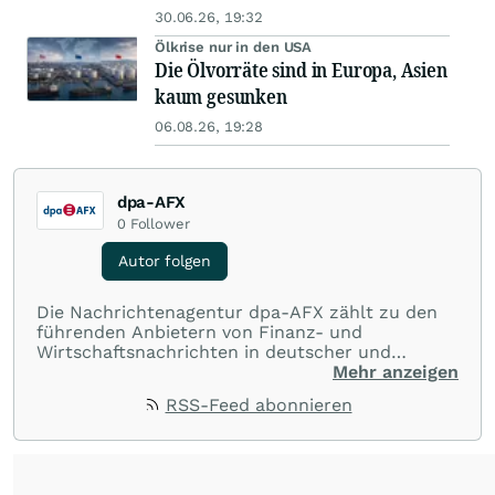
30.06.26, 19:32
Ölkrise nur in den USA
Die Ölvorräte sind in Europa, Asien
kaum gesunken
06.08.26, 19:28
dpa-AFX
0
Follower
Autor folgen
Die Nachrichtenagentur dpa-AFX zählt zu den
führenden Anbietern von Finanz- und
Wirtschaftsnachrichten in deutscher und
englischer Sprache. Gestützt auf ein
Mehr anzeigen
internationales Agentur-Netzwerk berichtet
RSS-Feed abonnieren
dpa-AFX unabhängig, zuverlässig und schnell
von allen wichtigen Finanzstandorten der Welt.
Die Nutzung der Inhalte in Form eines RSS-
Feeds ist ausschließlich für private und nicht