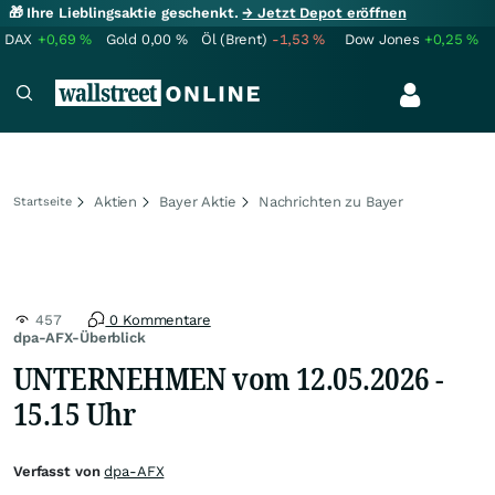
🎁 Ihre Lieblingsaktie geschenkt.
→ Jetzt Depot eröffnen
DAX
+0,69
%
Gold
0,00
%
Öl (Brent)
-1,53
%
Dow Jones
+0,25
%
Aktien
Bayer Aktie
Nachrichten zu Bayer
Startseite
457
0 Kommentare
dpa-AFX-Überblick
UNTERNEHMEN vom 12.05.2026 -
15.15 Uhr
Verfasst von
dpa-AFX