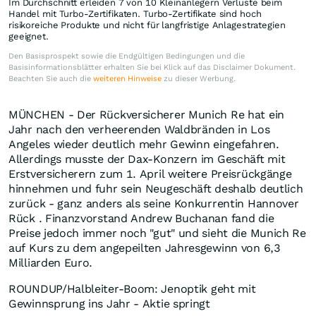
Im Durchschnitt erleiden 7 von 10 Kleinanlegern Verluste beim
Handel mit Turbo-Zertifikaten. Turbo-Zertifikate sind hoch
risikoreiche Produkte und nicht für langfristige Anlagestrategien
geeignet.
Den Basisprospekt sowie die Endgültigen Bedingungen und die
Basisinformationsblätter erhalten Sie bei Klick auf das Disclaimer Dokument.
Beachten Sie auch die
weiteren Hinweise
zu dieser Werbung.
MÜNCHEN - Der Rückversicherer Munich Re hat ein
Jahr nach den verheerenden Waldbränden in Los
Angeles wieder deutlich mehr Gewinn eingefahren.
Allerdings musste der Dax-Konzern im Geschäft mit
Erstversicherern zum 1. April weitere Preisrückgänge
hinnehmen und fuhr sein Neugeschäft deshalb deutlich
zurück - ganz anders als seine Konkurrentin Hannover
Rück . Finanzvorstand Andrew Buchanan fand die
Preise jedoch immer noch "gut" und sieht die Munich Re
auf Kurs zu dem angepeilten Jahresgewinn von 6,3
Milliarden Euro.
ROUNDUP/Halbleiter-Boom: Jenoptik geht mit
Gewinnsprung ins Jahr - Aktie springt