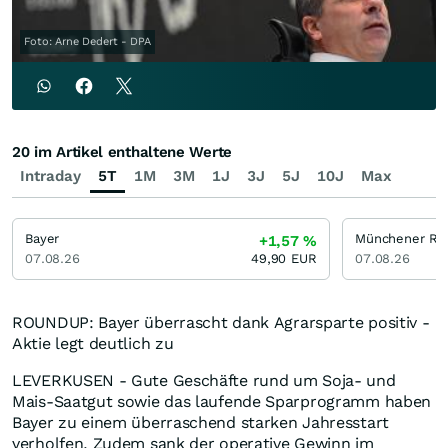
Foto: Arne Dedert - DPA
20 im Artikel enthaltene Werte
Intraday
5T
1M
3M
1J
3J
5J
10J
Max
Bayer
Münchener Rü
+1,57
%
07.08.26
49,90
EUR
07.08.26
ROUNDUP: Bayer überrascht dank Agrarsparte positiv -
Aktie legt deutlich zu
LEVERKUSEN - Gute Geschäfte rund um Soja- und
Mais-Saatgut sowie das laufende Sparprogramm haben
Bayer zu einem überraschend starken Jahresstart
verholfen. Zudem sank der operative Gewinn im