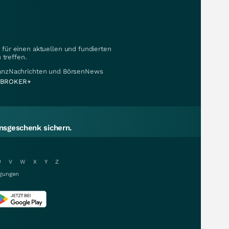
für einen aktuellen und fundierten
 treffen.
nanzNachrichten und BörsenNews
BROKER+
sgeschenk sichern.
U
V
W
X
Y
Z
gungen