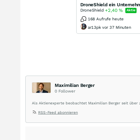
DroneShield ein Unterneh
+2,40
%
DroneShield
Aktie
168 Aufrufe heute
ar13pk vor 37 Minuten
Maximilian Berger
0
Follower
Als Aktienexperte beobachtet Maximilian Berger seit über
liefert wöchentlich klare, unabhängige Analysen, welche 
RSS-Feed abonnieren