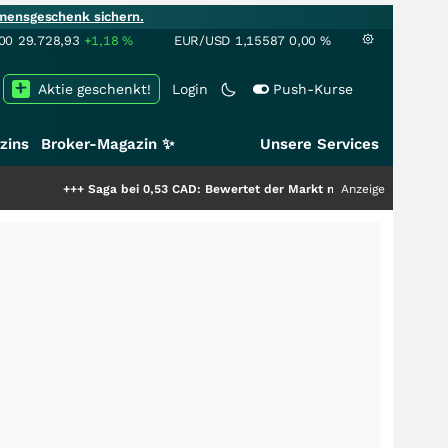
mensgeschenk sichern.
00
29.728,93
+1,18
%
EUR/USD
1,15587
0,00
%
Aktie geschenkt!
Login
Push-Kurse
zins
Broker-Magazin ✨
Unsere Services
+++
Saga bei 0,53 CAD: Bewertet der Markt noch immer nur die Hälfte der
Anzeige