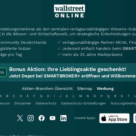
instellungsmerkmal als den zentralen verlagsunabhängigen Wissens-Hub 
 in die Börsen- und Wirtschaftswelt, um strategische Entscheidungen zu
Community Deutschlands
✅ verlagsunabhängige Partner ARIVA, Fi
gistrierte Nutzer
✅ Jederzeit einfach handeln beim
SMART
räge pro Tag
✅ mehr als 25 Jahre Marktpräsenz
Bonus Aktion:
Ihre Lieblingsaktie geschenkt!
rn
Jetzt Depot bei SMARTBROKER+ eröffnen und Willkommen
Aktien-Branchen Übersicht
Sitemap
Werbung
A
B
C
D
E
F
G
H
I
J
K
L
M
N
O
P
Q
R
S
T
essum
Disclaimer
Datenschutz
Datenschutz-Einstellungen
Nutzungsbedin
Unsere Apps: