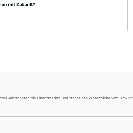
men mit Zukunft?
 zwei Jahrzehnten die Finanzmärkte und trennt das Wesentliche vom Unwich
herausragende Performance und Renditen liefern.