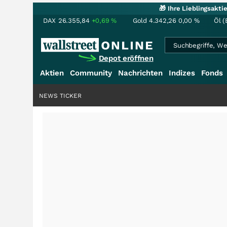
🎁 Ihre Lieblingsakt
DAX
26.355,84
+0,69
%
Gold
4.342,26
0,00
%
Öl (
Depot eröffnen
Aktien
Community
Nachrichten
Indizes
Fonds
NEWS TICKER