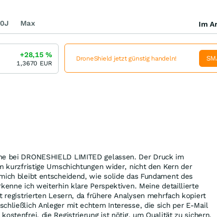
0J
Max
Im Ar
+28,15
%
SM
DroneShield jetzt günstig handeln!
1,3670
EUR
che bei DRONESHIELD LIMITED gelassen. Der Druck im
em kurzfristige Umschichtungen wider, nicht den Kern der
 mich bleibt entscheidend, wie solide das Fundament des
rkenne ich weiterhin klare Perspektiven. Meine detaillierte
it registrierten Lesern, da frühere Analysen mehrfach kopiert
chließlich Anleger mit echtem Interesse, die sich per E-Mail
ostenfrei, die Registrierung ist nötig, um Qualität zu sichern.