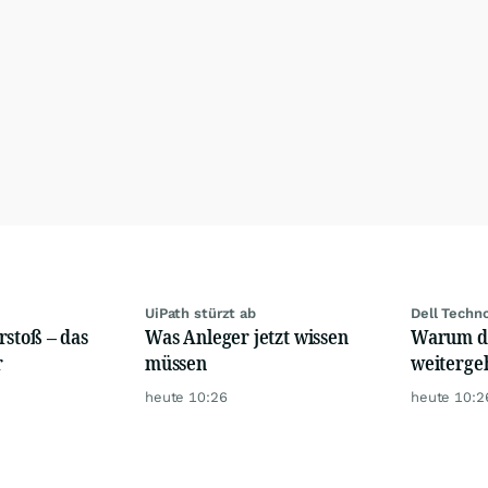
UiPath stürzt ab
Dell Techn
rstoß – das
Was Anleger jetzt wissen
Warum di
r
müssen
weiterge
heute 10:26
heute 10:2