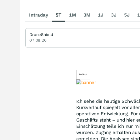
Intraday
5T
1M
3M
1J
3J
5J
1
DroneShield
07.08.26
Beliebt
Ich sehe die heutige Schwä
Kursverlauf spiegelt vor all
operativen Entwicklung. Für
Geschäfts steht – und hier e
Einschätzung teile ich nur m
wurden. Zugang erhalten auss
anmelden. Die Analysen sind k