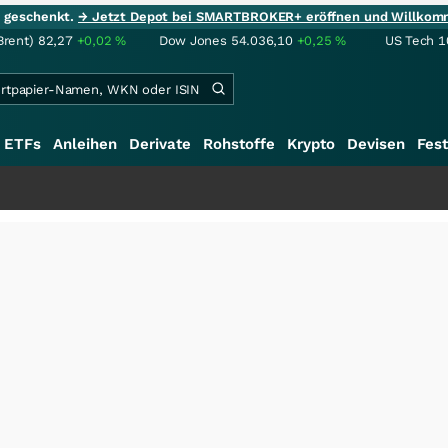
ie geschenkt.
→ Jetzt Depot bei SMARTBROKER+ eröffnen und Willkom
Brent)
82,27
+0,02
%
Dow Jones
54.036,10
+0,25
%
US Tech 1
ETFs
Anleihen
Derivate
Rohstoffe
Krypto
Devisen
Fest