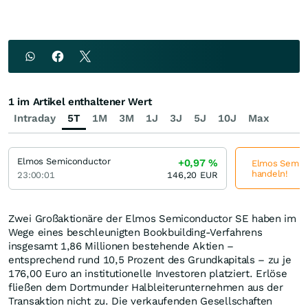
1 im Artikel enthaltener Wert
Intraday
5T
1M
3M
1J
3J
5J
10J
Max
Elmos Semiconductor
+0,97
%
Elmos Semico
handeln!
23:00:01
146,20
EUR
Zwei Großaktionäre der Elmos Semiconductor SE haben im
Wege eines beschleunigten Bookbuilding-Verfahrens
insgesamt 1,86 Millionen bestehende Aktien –
entsprechend rund 10,5 Prozent des Grundkapitals – zu je
176,00 Euro an institutionelle Investoren platziert. Erlöse
fließen dem Dortmunder Halbleiterunternehmen aus der
Transaktion nicht zu. Die verkaufenden Gesellschaften