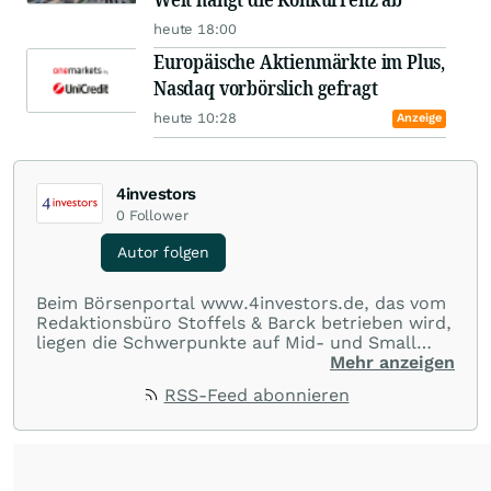
heute 18:00
Europäische Aktienmärkte im Plus,
Nasdaq vorbörslich gefragt
heute 10:28
Anzeige
4investors
0
Follower
Autor folgen
Beim Börsenportal www.4investors.de, das vom
Redaktionsbüro Stoffels & Barck betrieben wird,
liegen die Schwerpunkte auf Mid- und Small
Caps aus dem deutschsprachigen Raum. Der
Mehr anzeigen
Entry Standard sowie Börsengänge (IPOs) und
RSS-Feed abonnieren
Notierungsaufnahmen werden besonders genau
beobachtet. Eine Übersicht über
Ratingmeldungen renommierter Banken und
Analystenhäuser sowie externe Kolumnen zu
Konjunktur- und Wirtschaftsthemen, zu