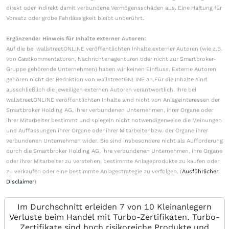
direkt oder indirekt damit verbundene Vermögensschäden aus. Eine Haftung für
Vorsatz oder grobe Fahrlässigkeit bleibt unberührt.
Ergänzender Hinweis für Inhalte externer Autoren:
Auf die bei wallstreetONLINE veröffentlichten Inhalte externer Autoren (wie z.B.
von Gastkommentatoren, Nachrichtenagenturen oder nicht zur Smartbroker-
Gruppe gehörende Unternehmen) haben wir keinen Einfluss. Externe Autoren
gehören nicht der Redaktion von wallstreetONLINE an.Für die Inhalte sind
ausschließlich die jeweiligen externen Autoren verantwortlich. Ihre bei
wallstreetONLINE veröffentlichten Inhalte sind nicht von Anlageinteressen der
Smartbroker Holding AG, ihrer verbundenen Unternehmen, ihrer Organe oder
ihrer Mitarbeiter bestimmt und spiegeln nicht notwendigerweise die Meinungen
und Auffassungen ihrer Organe oder ihrer Mitarbeiter bzw. der Organe ihrer
verbundenen Unternehmen wider. Sie sind insbesondere nicht als Aufforderung
durch die Smartbroker Holding AG, ihre verbundenen Unternehmen, ihre Organe
oder ihrer Mitarbeiter zu verstehen, bestimmte Anlageprodukte zu kaufen oder
zu verkaufen oder eine bestimmte Anlagestrategie zu verfolgen. (
Ausführlicher
Disclaimer
)
Im Durchschnitt erleiden 7 von 10 Kleinanlegern
Verluste beim Handel mit Turbo-Zertifikaten. Turbo-
Zertifikate sind hoch risikoreiche Produkte und