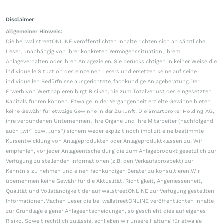
Disclaimer
Allgemeiner Hinweis:
Die bei wallstreetONLINE veröffentlichten Inhalte richten sich an sämtliche
Leser, unabhängig von ihrer konkreten Vermögenssituation, ihrem
Anlageverhalten oder ihren Anlagezielen. Sie berücksichtigen in keiner Weise die
individuelle Situation des einzelnen Lesers und ersetzen keine auf seine
individuellen Bedürfnisse ausgerichtete, fachkundige Anlageberatung.Der
Erwerb von Wertpapieren birgt Risiken, die zum Totalverlust des eingesetzten
Kapitals führen können. Etwaige in der Vergangenheit erzielte Gewinne bieten
keine Gewähr für etwaige Gewinne in der Zukunft. Die Smartbroker Holding AG,
ihre verbundenen Unternehmen, ihre Organe und ihre Mitarbeiter (nachfolgend
auch „wir“ bzw. „uns“) sichern weder explizit noch implizit eine bestimmte
Kursentwicklung von Anlageprodukten oder Anlageproduktklassen zu. Wir
empfehlen, vor jeder Anlageentscheidung die zum Anlageprodukt gesetzlich zur
Verfügung zu stellenden Informationen (z.B. den Verkaufsprospekt) zur
Kenntnis zu nehmen und einen fachkundigen Berater zu konsultieren.Wir
übernehmen keine Gewähr für die Aktualität, Richtigkeit, Angemessenheit,
Qualität und Vollständigkeit der auf wallstreetONLINE zur Verfügung gestellten
Informationen.Machen Leser die bei wallstreetONLINE veröffentlichten Inhalte
zur Grundlage eigener Anlageentscheidungen, so geschieht dies auf eigenes
Risiko. Soweit rechtlich zulässig, schließen wir unsere Haftung für etwaige