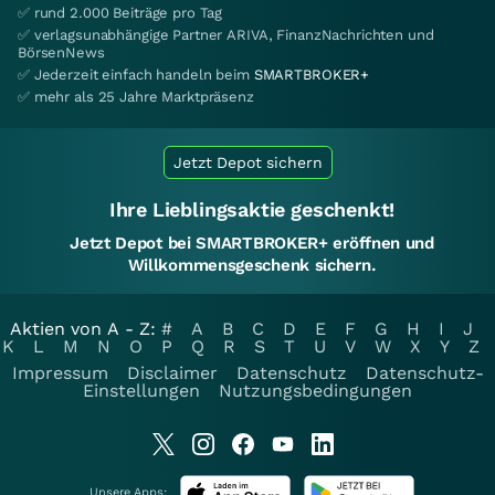
✅ rund 2.000 Beiträge pro Tag
✅ verlagsunabhängige Partner ARIVA, FinanzNachrichten und
BörsenNews
✅ Jederzeit einfach handeln beim
SMARTBROKER+
✅ mehr als 25 Jahre Marktpräsenz
Jetzt Depot sichern
Ihre Lieblingsaktie geschenkt!
Jetzt Depot bei SMARTBROKER+ eröffnen und
Willkommensgeschenk sichern.
Aktien von A - Z:
#
A
B
C
D
E
F
G
H
I
J
K
L
M
N
O
P
Q
R
S
T
U
V
W
X
Y
Z
Impressum
Disclaimer
Datenschutz
Datenschutz-
Einstellungen
Nutzungsbedingungen
Unsere Apps: