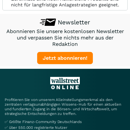
nicht für langfristige Anlagestrategien geeignet.
Newsletter
Abonnieren Sie unsere kostenlosen Newsletter
und verpassen Sie nichts mehr aus der
Redaktion
Jetzt abonnieren!
Profitieren Sie von unserem Alleinstellungsmerkmal als den
zentralen verlagsunabhängigen Wissens-Hub für einen aktuellen
und fundierten Zugang in die Börsen- und Wirtschaftswelt, um
strategische Entscheidungen zu treffen.
✅ Größte Finanz-Community Deutschlands
✅ über 550.000 registrierte Nutzer