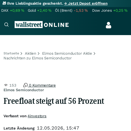
🎁 Ihre Lieblingsaktie geschenkt.
→ Jetzt Depot eröffnen
DAX
+0,69
%
Gold
+2,40
%
Öl (Brent)
-1,53
%
Dow Jones
+0,25
%
Aktien
Elmos Semiconductor Aktie
Startseite
Nachrichten zu Elmos Semiconductor
153
0 Kommentare
Elmos Semiconductor
Freefloat steigt auf 56 Prozent
Verfasst von
4investors
12.05.2026, 15:47
Letzte Änderung