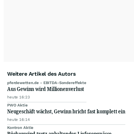
Länderperspektiven und Rohstoffaspekten
ergänzen die Informationspalette von
www.4investors.de
. Das Portfolio umfasst dabei
rund 20 zumeist europäische Analystenhäuser
und mehr als 50 Kolumnisten aus Europa und
Übersee.
Weitere Artikel des Autors
pferdewetten.de - EBITDA-Sondereffekte
Aus Gewinn wird Millionenverlust
heute 16:23
PWO Aktie
Neugeschäft wächst, Gewinn bricht fast komplett ein
heute 16:14
Kontron Aktie
Rückenwind trotz anhaltender Lieferengpässe