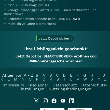
✅ über 550.000 registrierte Nutzer
✅ rund 2.000 Beiträge pro Tag
✅ verlagsunabhängige Partner ARIVA, FinanzNachrichten und
BörsenNews
✅ Jederzeit einfach handeln beim
SMARTBROKER+
✅ mehr als 25 Jahre Marktpräsenz
Jetzt Depot sichern
Ihre Lieblingsaktie geschenkt!
Jetzt Depot bei SMARTBROKER+ eröffnen und
Willkommensgeschenk sichern.
Aktien von A - Z:
#
A
B
C
D
E
F
G
H
I
J
K
L
M
N
O
P
Q
R
S
T
U
V
W
X
Y
Z
Impressum
Disclaimer
Datenschutz
Datenschutz-
Einstellungen
Nutzungsbedingungen