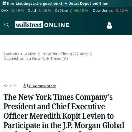
🎁 Ihre Lieblingsaktie geschenkt.
→ Jetzt Depot eröffnen
DAX
-0,09
%
Gold
-0,25
%
Öl (Brent)
+5,26
%
Dow Jones
-0,92
%
Aktien
New York Times (A) Aktie
Startseite
Nachrichten zu New York Times (A)
113
0 Kommentare
The New York Times Company's
President and Chief Executive
Officer Meredith Kopit Levien to
Participate in the J.P. Morgan Global