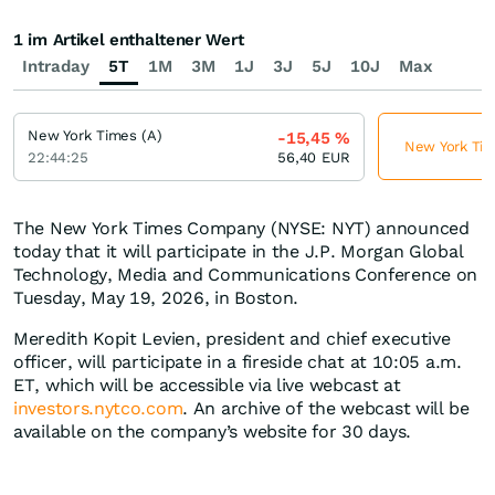
1 im Artikel enthaltener Wert
Intraday
5T
1M
3M
1J
3J
5J
10J
Max
New York Times (A)
-15,45
%
New York Time
22:44:25
56,40
EUR
The New York Times Company (NYSE: NYT) announced
today that it will participate in the J.P. Morgan Global
Technology, Media and Communications Conference on
Tuesday, May 19, 2026, in Boston.
Meredith Kopit Levien, president and chief executive
officer, will participate in a fireside chat at 10:05 a.m.
ET, which will be accessible via live webcast at
investors.nytco.com
. An archive of the webcast will be
available on the company’s website for 30 days.