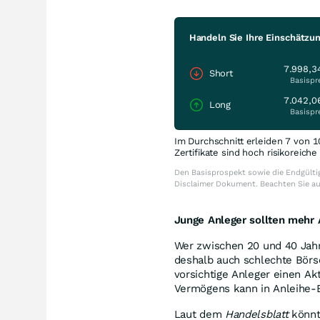
Handeln Sie Ihre Einschätzu
7.998,3
Short
Basispr
7.042,0
Long
Basispr
Im Durchschnitt erleiden 7 von 1
Zertifikate sind hoch risikoreich
Den Basisprospekt sowie die Endgültig
Disclaimer Dokument. Beachten Sie a
Junge Anleger sollten mehr 
Wer zwischen 20 und 40 Jahre
deshalb auch schlechte Börs
vorsichtige Anleger einen Akt
Vermögens kann in Anleihe-
Laut dem
Handelsblatt
könnte