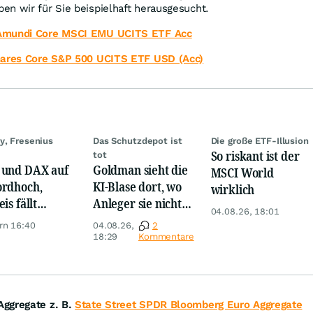
en wir für Sie beispielhaft herausgesucht.
Amundi Core MSCI EMU UCITS ETF Acc
hares Core S&P 500 UCITS ETF USD (Acc)
y, Fresenius
Das Schutzdepot ist
Die große ETF-Illusion
So riskant ist der
tot
und DAX auf
Goldman sieht die
MSCI World
rdhoch,
KI-Blase dort, wo
wirklich
is fällt
Anleger sie nicht
04.08.26, 18:01
er, Gold legt
suchen
rn 16:40
04.08.26,
2
18:29
Kommentare
Aggregate z. B.
State Street SPDR Bloomberg Euro Aggregate