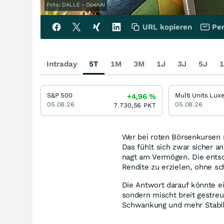
Foto: DALLE - OpenAI
URL kopieren
Per
Intraday
5T
1M
3M
1J
3J
5J
1
S&P 500
+4,96
%
05.08.26
05.08.26
7.730,56
PKT
Wer bei roten Börsenkursen n
Das fühlt sich zwar sicher a
nagt am Vermögen. Die entsc
Rendite zu erzielen, ohne sc
Die Antwort darauf könnte ei
sondern mischt breit gestreu
Schwankung und mehr Stabil