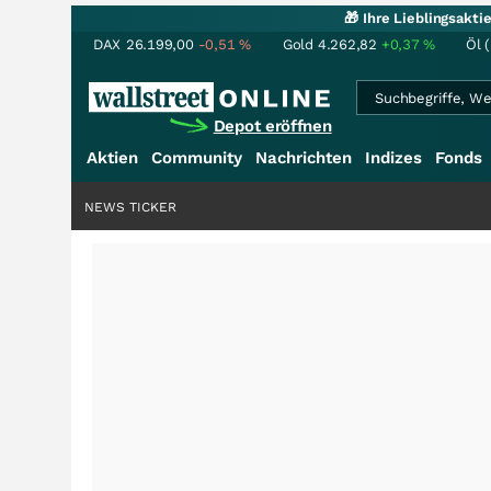
🎁 Ihre Lieblingsakt
DAX
26.199,00
-0,51
%
Gold
4.262,82
+0,37
%
Öl 
Depot eröffnen
Aktien
Community
Nachrichten
Indizes
Fonds
NEWS TICKER