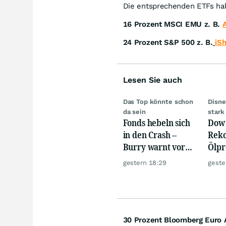
Die entsprechenden ETFs hab
16 Prozent MSCI EMU z. B.
24 Prozent S&P 500 z. B.
iS
Lesen Sie auch
Das Top könnte schon
Disne
da sein
stark
Fonds hebeln sich
Dow 
in den Crash –
Reko
Burry warnt vor
Ölpre
einem Absturz wie
weit
gestern 18:29
geste
1987
zu
30 Prozent Bloomberg Euro 