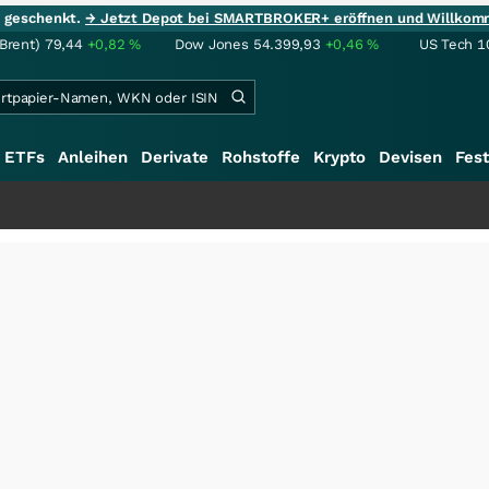
ie geschenkt.
→ Jetzt Depot bei SMARTBROKER+ eröffnen und Willkom
(Brent)
79,44
+0,82
%
Dow Jones
54.399,93
+0,46
%
US Tech 1
ETFs
Anleihen
Derivate
Rohstoffe
Krypto
Devisen
Fest