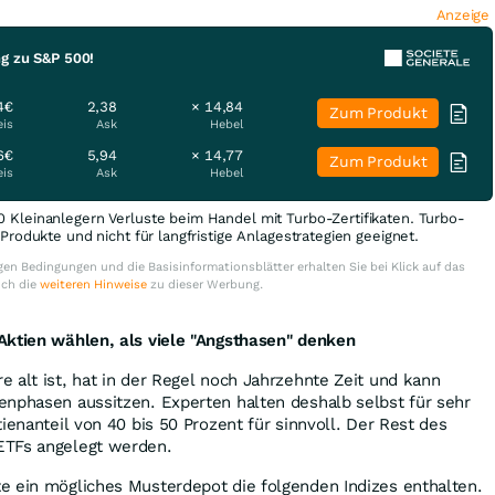
Anzeige
ng zu S&P 500!
4€
2,38
× 14,84
Zum Produkt
eis
Ask
Hebel
6€
5,94
× 14,77
Zum Produkt
eis
Ask
Hebel
0 Kleinanlegern Verluste beim Handel mit Turbo-Zertifikaten. Turbo-
e Produkte und nicht für langfristige Anlagestrategien geeignet.
en Bedingungen und die Basisinformationsblätter erhalten Sie bei Klick auf das
uch die
weiteren Hinweise
zu dieser Werbung.
Aktien wählen, als viele "Angsthasen" denken
 alt ist, hat in der Regel noch Jahrzehnte Zeit und kann
enphasen aussitzen. Experten halten deshalb selbst für sehr
ienanteil von 40 bis 50 Prozent für sinnvoll. Der Rest des
ETFs angelegt werden.
 ein mögliches Musterdepot die folgenden Indizes enthalten.