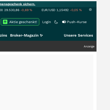
mensgeschenk sichern.
00
29.530,86
-0,69
%
EUR/USD
1,15492
-0,05
%
Aktie geschenkt!
Login
Push-Kurse
zins
Broker-Magazin ✨
Unsere Services
+++
SalesCloser Technologies: Ein
Anzeige