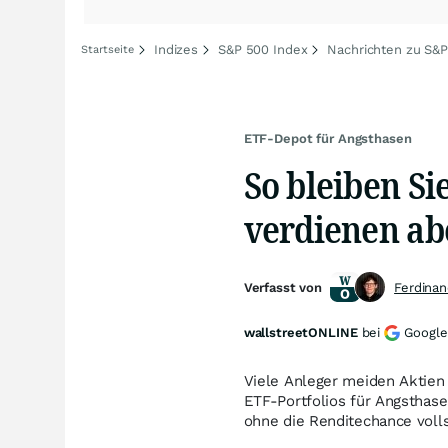
Indizes
S&P 500 Index
Nachrichten zu S&
Startseite
ETF-Depot für Angsthasen
So bleiben Si
verdienen ab
Verfasst von
Ferdina
wallstreetONLINE
bei
Google
Viele Anleger meiden Aktien
ETF-Portfolios für Angsthas
ohne die Renditechance voll