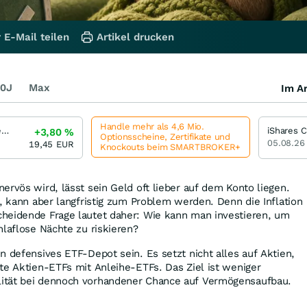
 E-Mail teilen
Artikel drucken
0J
Max
Im Ar
Handle mehr als 4,6 Mio.
Multi Units Luxembourg SICAV - Amundi MSCI EMU Capitalisation
+3,80
%
Optionsscheine, Zertifikate und
05.08.26
19,45
EUR
Knockouts beim SMARTBROKER+
ervös wird, lässt sein Geld oft lieber auf dem Konto liegen.
n, kann aber langfristig zum Problem werden. Denn die Inflation
heidende Frage lautet daher: Wie kann man investieren, um
hlaflose Nächte zu riskieren?
n defensives ETF-Depot sein. Es setzt nicht alles auf Aktien,
te Aktien-ETFs mit Anleihe-ETFs. Das Ziel ist weniger
ität bei dennoch vorhandener Chance auf Vermögensaufbau.