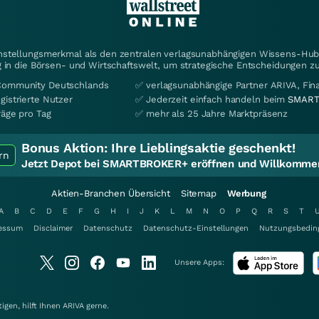
instellungsmerkmal als den zentralen verlagsunabhängigen Wissens-Hub 
 in die Börsen- und Wirtschaftswelt, um strategische Entscheidungen zu
Community Deutschlands
✅ verlagsunabhängige Partner ARIVA, Fi
gistrierte Nutzer
✅ Jederzeit einfach handeln beim
SMART
räge pro Tag
✅ mehr als 25 Jahre Marktpräsenz
Bonus Aktion:
Ihre Lieblingsaktie geschenkt!
rn
Jetzt Depot bei SMARTBROKER+ eröffnen und Willkommen
Aktien-Branchen Übersicht
Sitemap
Werbung
A
B
C
D
E
F
G
H
I
J
K
L
M
N
O
P
Q
R
S
T
essum
Disclaimer
Datenschutz
Datenschutz-Einstellungen
Nutzungsbedin
Unsere Apps:
gen, hilft Ihnen
ARIVA
gerne.