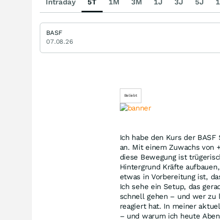
Intraday
5T
1M
3M
1J
3J
5J
1
BASF
07.08.26
Beliebt
Ich habe den Kurs der BASF 
an. Mit einem Zuwachs von +0
diese Bewegung ist trügeris
Hintergrund Kräfte aufbauen,
etwas in Vorbereitung ist, 
Ich sehe ein Setup, das gera
schnell gehen – und wer zu 
reagiert hat. In meiner aktue
– und warum ich heute Aben