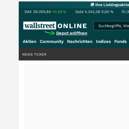
🎁 Ihre Lieblingsakt
DAX
26.355,84
+0,69
%
Gold
4.342,26
0,00
%
Öl (
Depot eröffnen
Aktien
Community
Nachrichten
Indizes
Fonds
NEWS TICKER