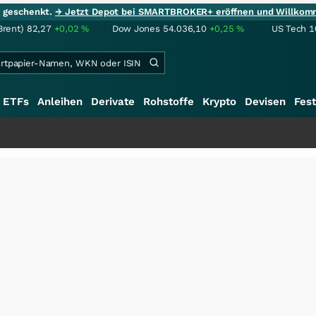
ie geschenkt.
→ Jetzt Depot bei SMARTBROKER+ eröffnen und Willkom
Brent)
82,27
+0,02
%
Dow Jones
54.036,10
+0,25
%
US Tech 1
ETFs
Anleihen
Derivate
Rohstoffe
Krypto
Devisen
Fest