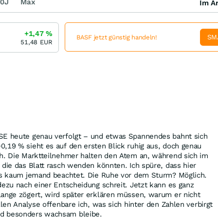
0J
Max
Im Ar
+1,47
%
SM
BASF jetzt günstig handeln!
51,48
EUR
SE heute genau verfolgt – und etwas Spannendes bahnt sich
,19 % sieht es auf den ersten Blick ruhig aus, doch genau
ch. Die Marktteilnehmer halten den Atem an, während sich im
 die das Blatt rasch wenden könnten. Ich spüre, dass hier
das kaum jemand beachtet. Die Ruhe vor dem Sturm? Möglich.
dezu nach einer Entscheidung schreit. Jetzt kann es ganz
lange zögert, wird später erklären müssen, warum er nicht
llen Analyse offenbare ich, was sich hinter den Zahlen verbirgt
d besonders wachsam bleibe.