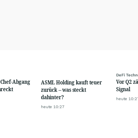
DeFi Techn
 Chef-Abgang
Vor Q2 zä
ASML Holding kauft teuer
hreckt
Signal
zurück – was steckt
dahinter?
heute 10:2
heute 10:27