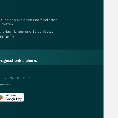
für einen aktuellen und fundierten
 treffen.
nanzNachrichten und BörsenNews
BROKER+
sgeschenk sichern.
U
V
W
X
Y
Z
gungen