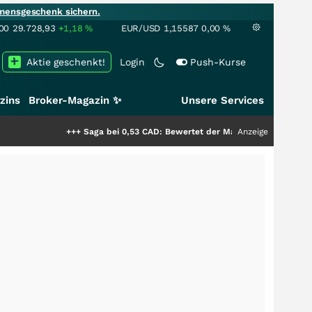
mensgeschenk sichern.
00
29.728,93
+1,18
%
EUR/USD
1,15587
0,00
%
Aktie geschenkt!
Login
Push-Kurse
zins
Broker-Magazin ✨
Unsere Services
+++
Saga bei 0,53 CAD: Bewertet der Markt noch immer nur die Hälft
Anzeige