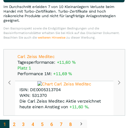
Im Durchschnitt erleiden 7 von 10 Kleinanlegern Verluste beim
Handel mit Turbo-Zertifikaten. Turbo-Zertifikate sind hoch
risikoreiche Produkte und nicht für langfristige Anlagestrategien
geeignet.
Den Basisprospekt sowie die Endgültigen Bedingungen und die
Basisinformationsblätter erhalten Sie bei Klick auf das Disclaimer Dokument.
Beachten Sie auch die
weiteren Hinweise
zu dieser Werbung.
Carl Zeiss Meditec
Tagesperformance:
+11,60
%
Platz 1
Performance 1M:
+11,69
%
ISIN: DE0005313704
WKN: 531370
Die Carl Zeiss Meditec Aktie verzeichnet
heute einen Anstieg von
+11,60
%
.
1
2
3
4
5
6
7
8