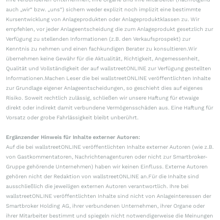
auch „wir“ bzw. „uns“) sichern weder explizit noch implizit eine bestimmte
Kursentwicklung von Anlageprodukten oder Anlageproduktklassen zu. Wir
empfehlen, vor jeder Anlageentscheidung die zum Anlageprodukt gesetzlich zur
Verfügung zu stellenden Informationen (z.B. den Verkaufsprospekt) zur
Kenntnis zu nehmen und einen fachkundigen Berater zu konsultieren.Wir
übernehmen keine Gewähr für die Aktualität, Richtigkeit, Angemessenheit,
Qualität und Vollständigkeit der auf wallstreetONLINE zur Verfügung gestellten
Informationen.Machen Leser die bei wallstreetONLINE veröffentlichten Inhalte
zur Grundlage eigener Anlageentscheidungen, so geschieht dies auf eigenes
Risiko. Soweit rechtlich zulässig, schließen wir unsere Haftung für etwaige
direkt oder indirekt damit verbundene Vermögensschäden aus. Eine Haftung für
Vorsatz oder grobe Fahrlässigkeit bleibt unberührt.
Ergänzender Hinweis für Inhalte externer Autoren:
Auf die bei wallstreetONLINE veröffentlichten Inhalte externer Autoren (wie z.B.
von Gastkommentatoren, Nachrichtenagenturen oder nicht zur Smartbroker-
Gruppe gehörende Unternehmen) haben wir keinen Einfluss. Externe Autoren
gehören nicht der Redaktion von wallstreetONLINE an.Für die Inhalte sind
ausschließlich die jeweiligen externen Autoren verantwortlich. Ihre bei
wallstreetONLINE veröffentlichten Inhalte sind nicht von Anlageinteressen der
Smartbroker Holding AG, ihrer verbundenen Unternehmen, ihrer Organe oder
ihrer Mitarbeiter bestimmt und spiegeln nicht notwendigerweise die Meinungen