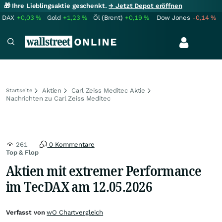
🎁 Ihre Lieblingsaktie geschenkt.
→ Jetzt Depot eröffnen
DAX
+0,03
%
Gold
+1,23
%
Öl (Brent)
+0,19
%
Dow Jones
-0,14
%
Aktien
Carl Zeiss Meditec Aktie
Startseite
Nachrichten zu Carl Zeiss Meditec
261
0 Kommentare
Top & Flop
Aktien mit extremer Performance
im TecDAX am 12.05.2026
Verfasst von
wO Chartvergleich