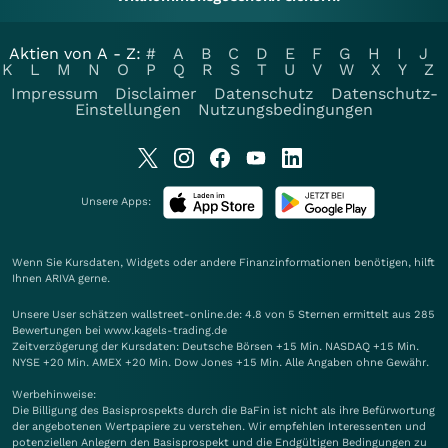
Aktien von A - Z:
#
A
B
C
D
E
F
G
H
I
J
K
L
M
N
O
P
Q
R
S
T
U
V
W
X
Y
Z
Impressum
Disclaimer
Datenschutz
Datenschutz-
Einstellungen
Nutzungsbedingungen
Unsere Apps:
Wenn Sie Kursdaten, Widgets oder andere Finanzinformationen benötigen, hilft
Ihnen
ARIVA
gerne.
Unsere User schätzen wallstreet-online.de: 4.8 von 5 Sternen ermittelt aus 285
Bewertungen bei www.kagels-trading.de
Zeitverzögerung der Kursdaten: Deutsche Börsen +15 Min. NASDAQ +15 Min.
NYSE +20 Min. AMEX +20 Min. Dow Jones +15 Min. Alle Angaben ohne Gewähr.
Werbehinweise:
Die Billigung des Basisprospekts durch die BaFin ist nicht als ihre Befürwortung
der angebotenen Wertpapiere zu verstehen. Wir empfehlen Interessenten und
potenziellen Anlegern den Basisprospekt und die Endgültigen Bedingungen zu