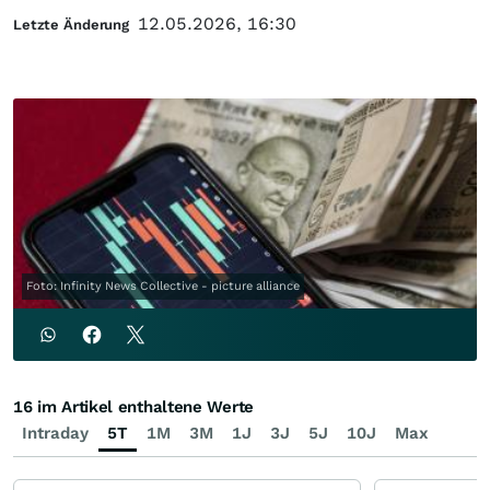
12.05.2026, 16:30
Letzte Änderung
Foto: Infinity News Collective - picture alliance
16 im Artikel enthaltene Werte
Intraday
5T
1M
3M
1J
3J
5J
10J
Max