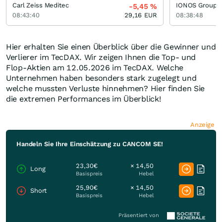
Carl Zeiss Meditec
IONOS Group
-5,45
%
08:43:40
29,16
EUR
08:38:48
Hier erhalten Sie einen Überblick über die Gewinner und
Verlierer im TecDAX. Wir zeigen Ihnen die Top- und
Flop-Aktien am 12.05.2026 im TecDAX. Welche
Unternehmen haben besonders stark zugelegt und
welche mussten Verluste hinnehmen? Hier finden Sie
die extremen Performances im Überblick!
Anzeige
Handeln Sie Ihre Einschätzung zu CANCOM SE!
23,30€
× 14,50
Long
Basispreis
Hebel
25,90€
× 14,50
Short
Basispreis
Hebel
Präsentiert von