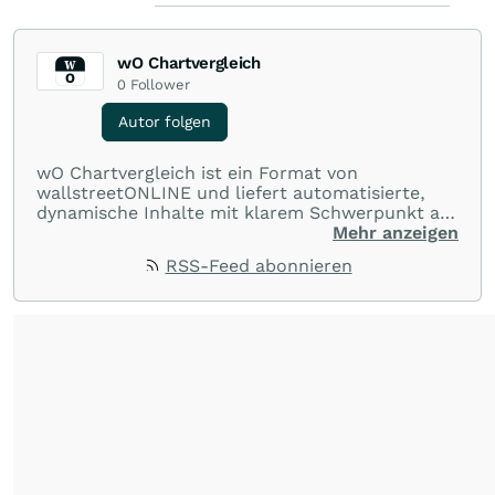
wO Chartvergleich
0
Follower
Autor folgen
wO Chartvergleich ist ein Format von
wallstreetONLINE und liefert automatisierte,
dynamische Inhalte mit klarem Schwerpunkt auf
Charts und Performance-Vergleiche. Im Fokus
Mehr anzeigen
stehen technische Entwicklungen und
RSS-Feed abonnieren
Kursverläufe einer breiten Auswahl an Aktien
und Indizes. So erhalten Anleger schnell einen
Überblick über auffällige Bewegungen und
spannende charttechnische Signale.