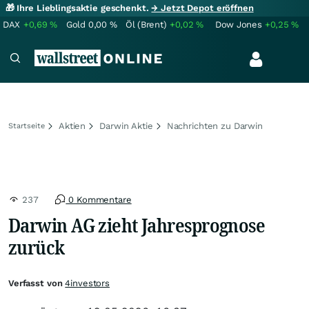
🎁 Ihre Lieblingsaktie geschenkt.
→ Jetzt Depot eröffnen
DAX
+0,69
%
Gold
0,00
%
Öl (Brent)
+0,02
%
Dow Jones
+0,25
%
Aktien
Darwin Aktie
Nachrichten zu Darwin
Startseite
237
0 Kommentare
Darwin AG zieht Jahresprognose
zurück
Verfasst von
4investors