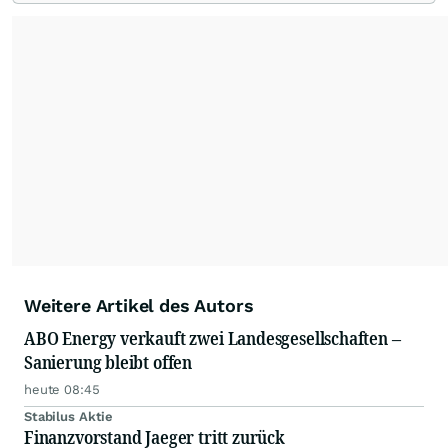
Ratingmeldungen renommierter Banken und
Analystenhäuser sowie externe Kolumnen zu
Konjunktur- und Wirtschaftsthemen, zu
Länderperspektiven und Rohstoffaspekten
ergänzen die Informationspalette von
www.4investors.de
. Das Portfolio umfasst dabei
rund 20 zumeist europäische Analystenhäuser
und mehr als 50 Kolumnisten aus Europa und
Übersee.
Weitere Artikel des Autors
ABO Energy verkauft zwei Landesgesellschaften –
Sanierung bleibt offen
heute 08:45
Stabilus Aktie
Finanzvorstand Jaeger tritt zurück