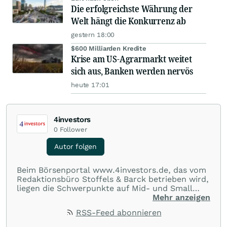
Die erfolgreichste Währung der
Welt hängt die Konkurrenz ab
gestern 18:00
$600 Milliarden Kredite
Krise am US-Agrarmarkt weitet
sich aus, Banken werden nervös
heute 17:01
4investors
0
Follower
Autor folgen
Beim Börsenportal www.4investors.de, das vom
Redaktionsbüro Stoffels & Barck betrieben wird,
liegen die Schwerpunkte auf Mid- und Small
Caps aus dem deutschsprachigen Raum. Der
Mehr anzeigen
Entry Standard sowie Börsengänge (IPOs) und
RSS-Feed abonnieren
Notierungsaufnahmen werden besonders genau
beobachtet. Eine Übersicht über