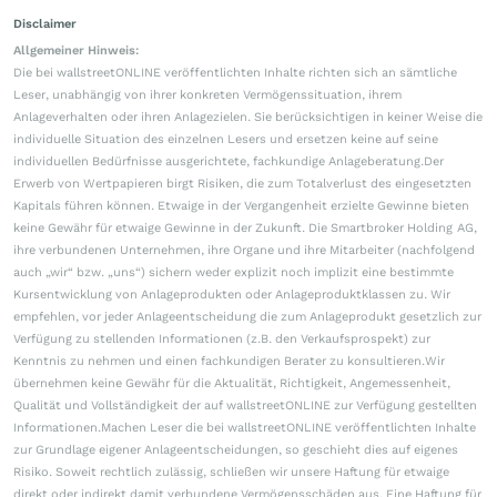
Disclaimer
Allgemeiner Hinweis:
Die bei wallstreetONLINE veröffentlichten Inhalte richten sich an sämtliche
Leser, unabhängig von ihrer konkreten Vermögenssituation, ihrem
Anlageverhalten oder ihren Anlagezielen. Sie berücksichtigen in keiner Weise die
individuelle Situation des einzelnen Lesers und ersetzen keine auf seine
individuellen Bedürfnisse ausgerichtete, fachkundige Anlageberatung.Der
Erwerb von Wertpapieren birgt Risiken, die zum Totalverlust des eingesetzten
Kapitals führen können. Etwaige in der Vergangenheit erzielte Gewinne bieten
keine Gewähr für etwaige Gewinne in der Zukunft. Die Smartbroker Holding AG,
ihre verbundenen Unternehmen, ihre Organe und ihre Mitarbeiter (nachfolgend
auch „wir“ bzw. „uns“) sichern weder explizit noch implizit eine bestimmte
Kursentwicklung von Anlageprodukten oder Anlageproduktklassen zu. Wir
empfehlen, vor jeder Anlageentscheidung die zum Anlageprodukt gesetzlich zur
Verfügung zu stellenden Informationen (z.B. den Verkaufsprospekt) zur
Kenntnis zu nehmen und einen fachkundigen Berater zu konsultieren.Wir
übernehmen keine Gewähr für die Aktualität, Richtigkeit, Angemessenheit,
Qualität und Vollständigkeit der auf wallstreetONLINE zur Verfügung gestellten
Informationen.Machen Leser die bei wallstreetONLINE veröffentlichten Inhalte
zur Grundlage eigener Anlageentscheidungen, so geschieht dies auf eigenes
Risiko. Soweit rechtlich zulässig, schließen wir unsere Haftung für etwaige
direkt oder indirekt damit verbundene Vermögensschäden aus. Eine Haftung für