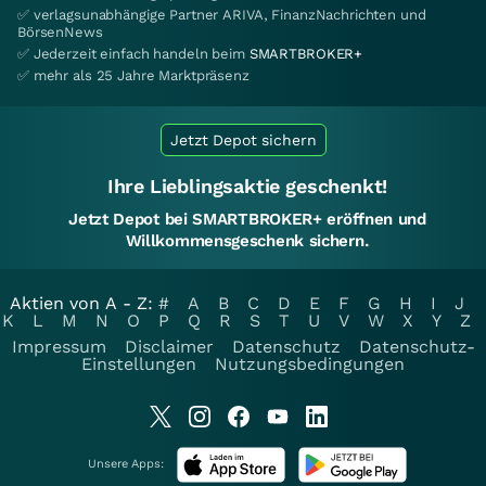
✅ verlagsunabhängige Partner ARIVA, FinanzNachrichten und
BörsenNews
✅ Jederzeit einfach handeln beim
SMARTBROKER+
✅ mehr als 25 Jahre Marktpräsenz
Jetzt Depot sichern
Ihre Lieblingsaktie geschenkt!
Jetzt Depot bei SMARTBROKER+ eröffnen und
Willkommensgeschenk sichern.
Aktien von A - Z:
#
A
B
C
D
E
F
G
H
I
J
K
L
M
N
O
P
Q
R
S
T
U
V
W
X
Y
Z
Impressum
Disclaimer
Datenschutz
Datenschutz-
Einstellungen
Nutzungsbedingungen
Unsere Apps: