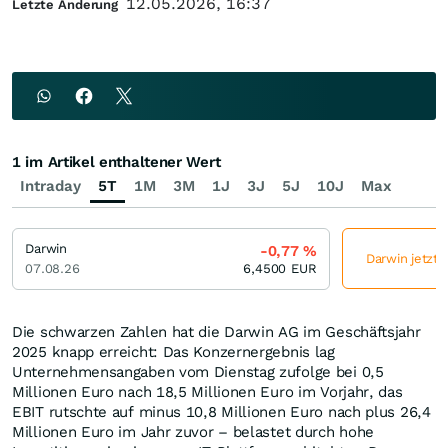
12.05.2026, 16:37
Letzte Änderung
1 im Artikel enthaltener Wert
Intraday
5T
1M
3M
1J
3J
5J
10J
Max
Darwin
-0,77
%
Darwin jetzt 
07.08.26
6,4500
EUR
Die schwarzen Zahlen hat die Darwin AG im Geschäftsjahr
2025 knapp erreicht: Das Konzernergebnis lag
Unternehmensangaben vom Dienstag zufolge bei 0,5
Millionen Euro nach 18,5 Millionen Euro im Vorjahr, das
EBIT rutschte auf minus 10,8 Millionen Euro nach plus 26,4
Millionen Euro im Jahr zuvor – belastet durch hohe