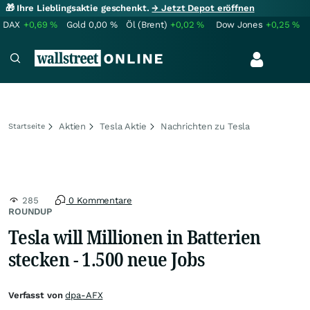
🎁 Ihre Lieblingsaktie geschenkt.
→ Jetzt Depot eröffnen
DAX
+0,69
%
Gold
0,00
%
Öl (Brent)
+0,02
%
Dow Jones
+0,25
%
Aktien
Tesla Aktie
Nachrichten zu Tesla
Startseite
285
0 Kommentare
ROUNDUP
Tesla will Millionen in Batterien
stecken - 1.500 neue Jobs
Verfasst von
dpa-AFX