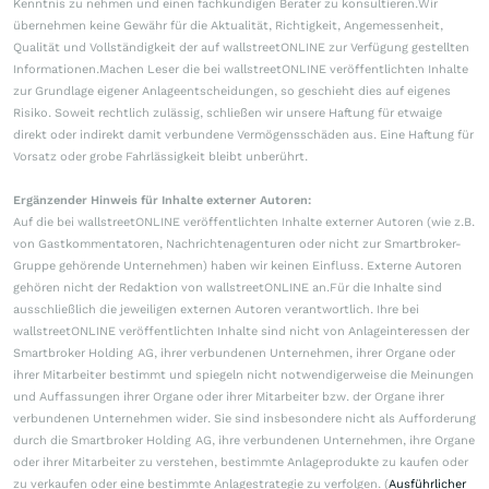
Kenntnis zu nehmen und einen fachkundigen Berater zu konsultieren.Wir
übernehmen keine Gewähr für die Aktualität, Richtigkeit, Angemessenheit,
Qualität und Vollständigkeit der auf wallstreetONLINE zur Verfügung gestellten
Informationen.Machen Leser die bei wallstreetONLINE veröffentlichten Inhalte
zur Grundlage eigener Anlageentscheidungen, so geschieht dies auf eigenes
Risiko. Soweit rechtlich zulässig, schließen wir unsere Haftung für etwaige
direkt oder indirekt damit verbundene Vermögensschäden aus. Eine Haftung für
Vorsatz oder grobe Fahrlässigkeit bleibt unberührt.
Ergänzender Hinweis für Inhalte externer Autoren:
Auf die bei wallstreetONLINE veröffentlichten Inhalte externer Autoren (wie z.B.
von Gastkommentatoren, Nachrichtenagenturen oder nicht zur Smartbroker-
Gruppe gehörende Unternehmen) haben wir keinen Einfluss. Externe Autoren
gehören nicht der Redaktion von wallstreetONLINE an.Für die Inhalte sind
ausschließlich die jeweiligen externen Autoren verantwortlich. Ihre bei
wallstreetONLINE veröffentlichten Inhalte sind nicht von Anlageinteressen der
Smartbroker Holding AG, ihrer verbundenen Unternehmen, ihrer Organe oder
ihrer Mitarbeiter bestimmt und spiegeln nicht notwendigerweise die Meinungen
und Auffassungen ihrer Organe oder ihrer Mitarbeiter bzw. der Organe ihrer
verbundenen Unternehmen wider. Sie sind insbesondere nicht als Aufforderung
durch die Smartbroker Holding AG, ihre verbundenen Unternehmen, ihre Organe
oder ihrer Mitarbeiter zu verstehen, bestimmte Anlageprodukte zu kaufen oder
zu verkaufen oder eine bestimmte Anlagestrategie zu verfolgen. (
Ausführlicher