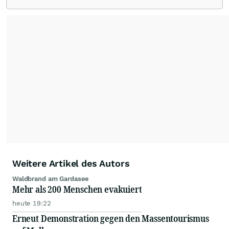
von allen wichtigen Finanzstandorten der Welt.
Die Nutzung der Inhalte in Form eines RSS-
Feeds ist ausschließlich für private und nicht
kommerzielle Internetangebote zulässig. Eine
dauerhafte Archivierung der dpa-AFX-
Nachrichten auf diesen Seiten ist nicht zulässig.
Alle Rechte bleiben vorbehalten. (dpa-AFX)
Weitere Artikel des Autors
Waldbrand am Gardasee
Mehr als 200 Menschen evakuiert
heute 19:22
Erneut Demonstration gegen den Massentourismus