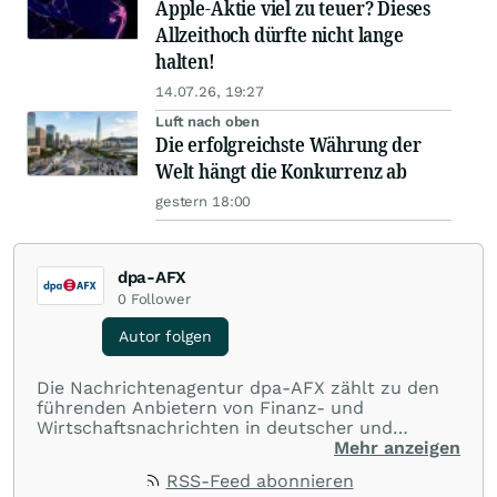
Apple-Aktie viel zu teuer? Dieses
Allzeithoch dürfte nicht lange
halten!
14.07.26, 19:27
Luft nach oben
Die erfolgreichste Währung der
Welt hängt die Konkurrenz ab
gestern 18:00
dpa-AFX
0
Follower
Autor folgen
Die Nachrichtenagentur dpa-AFX zählt zu den
führenden Anbietern von Finanz- und
Wirtschaftsnachrichten in deutscher und
englischer Sprache. Gestützt auf ein
Mehr anzeigen
internationales Agentur-Netzwerk berichtet
RSS-Feed abonnieren
dpa-AFX unabhängig, zuverlässig und schnell