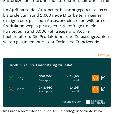
Batteriezellen in Grünheide zu schaffen, teilte Tesla mit.
Im April hatte der Autobauer bekanntgegeben, dass er
bis Ende Juni rund 1.000 neue Mitarbeiter in seinem
einzigen europäischen Autowerk einstellen will, um die
Produktion wegen gestiegener Nachfrage um ein
Fünftel auf rund 6.000 Fahrzeuge pro Woche
hochzufahren. Die Produktions- und Zulassungszahlen
waren gesunken, nun sieht Tesla eine Trendwende.
Anzeige
Handeln Sie Ihre Einschätzung zu Tesla!
308,96€
× 14,95
Long
Basispreis
Hebel
348,46€
× 14,95
Short
Basispreis
Hebel
Präsentiert von
Im Durchschnitt erleiden 7 von 10 Kleinanlegern Verluste beim