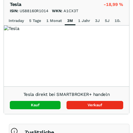
Tesla
-18,99
%
ISIN:
US88160R1014
WKN:
A1CX3T
Intraday
5 Tage
1 Monat
3M
1 Jahr
3J
5J
10J
Ma
Tesla direkt bei SMARTBROKER+ handeln
Kauf
Verkauf
Zusätzliche