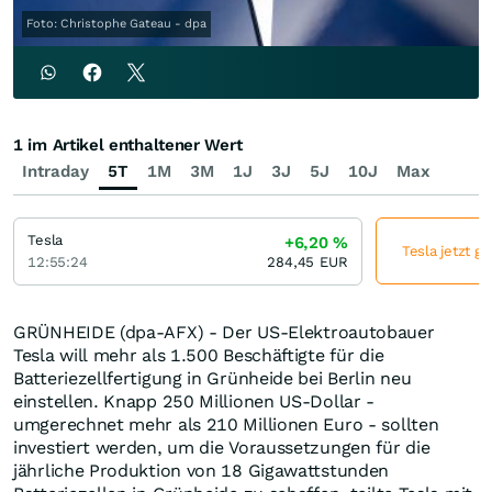
Foto: Christophe Gateau - dpa
1 im Artikel enthaltener Wert
Intraday
5T
1M
3M
1J
3J
5J
10J
Max
Tesla
+6,20
%
Tesla jetzt g
12:55:24
284,45
EUR
GRÜNHEIDE (dpa-AFX) - Der US-Elektroautobauer
Tesla will mehr als 1.500 Beschäftigte für die
Batteriezellfertigung in Grünheide bei Berlin neu
einstellen. Knapp 250 Millionen US-Dollar -
umgerechnet mehr als 210 Millionen Euro - sollten
investiert werden, um die Voraussetzungen für die
jährliche Produktion von 18 Gigawattstunden