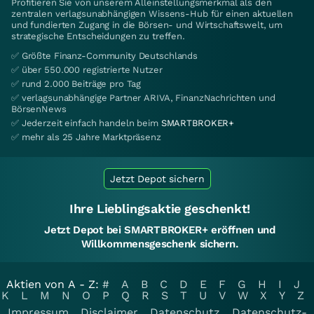
Profitieren Sie von unserem Alleinstellungsmerkmal als den
zentralen verlagsunabhängigen Wissens-Hub für einen aktuellen
und fundierten Zugang in die Börsen- und Wirtschaftswelt, um
strategische Entscheidungen zu treffen.
✅ Größte Finanz-Community Deutschlands
✅ über 550.000 registrierte Nutzer
✅ rund 2.000 Beiträge pro Tag
✅ verlagsunabhängige Partner ARIVA, FinanzNachrichten und
BörsenNews
✅ Jederzeit einfach handeln beim
SMARTBROKER+
✅ mehr als 25 Jahre Marktpräsenz
Jetzt Depot sichern
Ihre Lieblingsaktie geschenkt!
Jetzt Depot bei SMARTBROKER+ eröffnen und
Willkommensgeschenk sichern.
Aktien von A - Z:
#
A
B
C
D
E
F
G
H
I
J
K
L
M
N
O
P
Q
R
S
T
U
V
W
X
Y
Z
Impressum
Disclaimer
Datenschutz
Datenschutz-