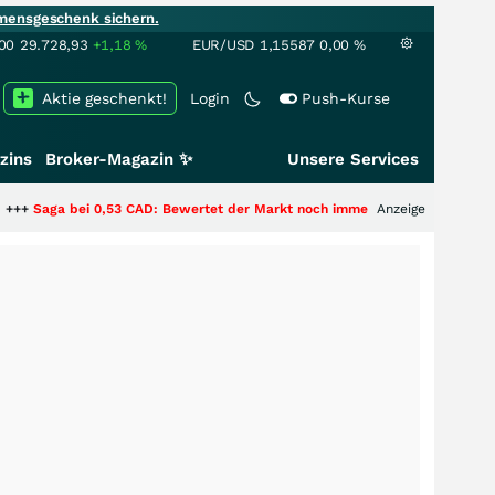
mensgeschenk sichern.
00
29.728,93
+1,18
%
EUR/USD
1,15587
0,00
%
Aktie geschenkt!
Login
Push-Kurse
zins
Broker-Magazin ✨
Unsere Services
i 0,53 CAD: Bewertet der Markt noch immer nur die Hälfte der Story?
Anzeige
+++