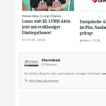
Hebel-Idee | Long-Chance
Luxus statt KI: LVMH-Aktie
Europäische A
jetzt mit erstklassiger
im Plus, Nasda
Einstiegschance!
gefragt
07.07.26, 19:28
gestern 10:28
Sharedeals
0
Follower
Als Aktien-Blog für den spekulativen Anleger informiert
ww
sharedeals.de insbesondere aktuelle Marktgeschehnisse i
RSS-Feed abonnieren