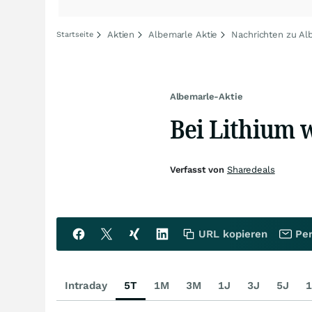
Aktien
Albemarle Aktie
Nachrichten zu Al
Startseite
Albemarle-Aktie
Bei Lithium w
Verfasst von
Sharedeals
URL kopieren
Per
Intraday
5T
1M
3M
1J
3J
5J
1