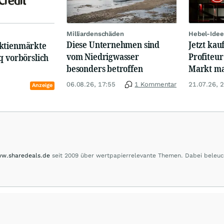
Milliardenschäden
Hebel-Idee
Diese Unternehmen sind
Jetzt kau
ktienmärkte
vom Niedrigwasser
Profiteur
q vorbörslich
besonders betroffen
Markt mal
06.08.26, 17:55
1 Kommentar
21.07.26, 
Anzeige
w.sharedeals.de
seit 2009 über wertpapierrelevante Themen. Dabei beleuc
m Small- und Micro-Cap-Bereich."