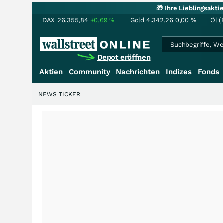
🎁 Ihre Lieblingsakt
DAX
26.355,84
+0,69
%
Gold
4.342,26
0,00
%
Öl (
Depot eröffnen
Aktien
Community
Nachrichten
Indizes
Fonds
NEWS TICKER