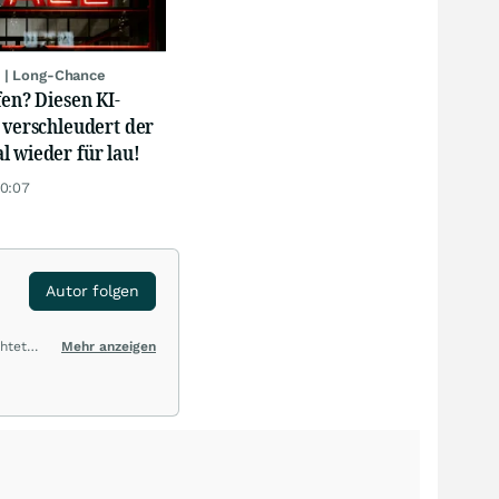
 | Long-Chance
fen? Diesen KI-
 verschleudert der
 wieder für lau!
20:07
Autor folgen
htet
Mehr anzeigen