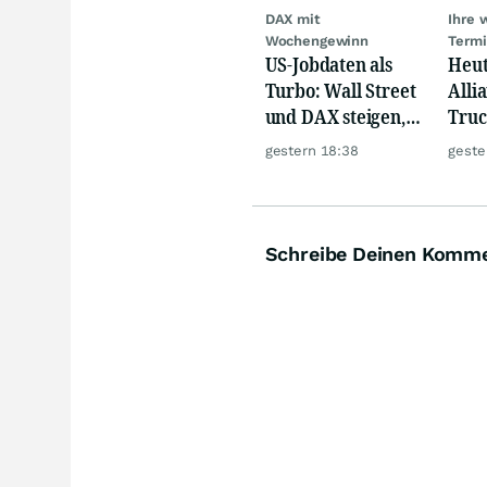
DAX mit
Ihre 
Wochengewinn
Term
US-Jobdaten als
Heut
Turbo: Wall Street
Alli
und DAX steigen,
Truc
Gold glänzt
Auto
gestern 18:38
geste
& Th
Schreibe Deinen Komm