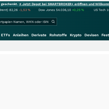
ie geschenkt.
→ Jetzt Depot bei SMARTBROKER+ eröffnen und Willkom
Brent)
82,26
-1,53
%
Dow Jones
54.036,10
+0,25
%
US Tech 1
ETFs
Anleihen
Derivate
Rohstoffe
Krypto
Devisen
Fest
+++
Saga be