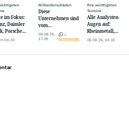
wichtigsten
Milliardenschäden
Ihre wichtigsten
Diese
ine
Termine
e im Fokus:
Alle Analysten-
Unternehmen sind
anz, Daimler
Augen auf:
vom
k, Porsche
Rheinmetall,
Niedrigwasser
06.08.26,
1
mobil Holding
Deutsche Telekom,
besonders
17:55
Kommentar
rn 04:30
06.08.26, 04:30
yssenkrupp
Siemens, Airbnb &
betroffen
Lyft
entar