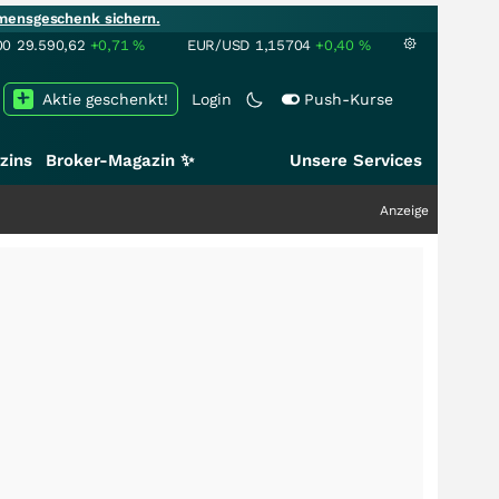
mensgeschenk sichern.
00
29.590,62
+0,71
%
EUR/USD
1,15704
+0,40
%
Aktie geschenkt!
Login
Push-Kurse
zins
Broker-Magazin ✨
Unsere Services
Anzeige