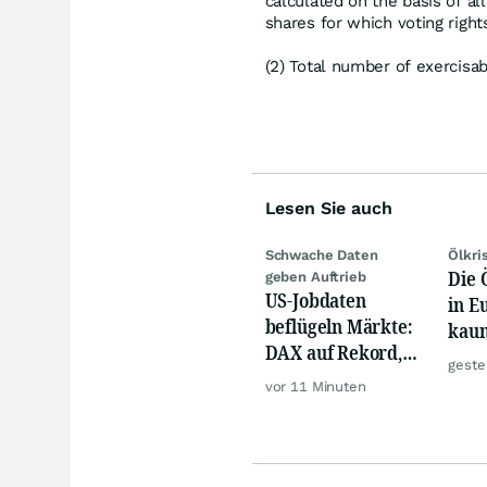
calculated on the basis of al
shares for which voting righ
(2) Total number of exercisab
Lesen Sie auch
Schwache Daten
Ölkri
Die 
geben Auftrieb
US-Jobdaten
in E
beflügeln Märkte:
kau
DAX auf Rekord,
geste
Gold hebt ab
vor 11 Minuten