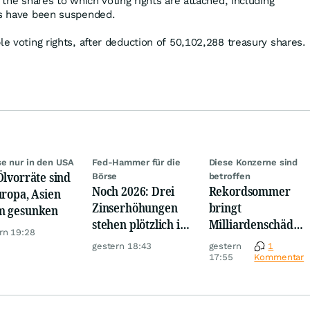
l the shares to which voting rights are attached, including
ts have been suspended.
le voting rights, after deduction of 50,102,288 treasury shares.
se nur in den USA
Fed-Hammer für die
Diese Konzerne sind
Ölvorräte sind
Börse
betroffen
Noch 2026: Drei
Rekordsommer
uropa, Asien
Zinserhöhungen
bringt
m gesunken
stehen plötzlich im
Milliardenschäden
rn 19:28
Raum
für die deutsche
gestern 18:43
gestern
1
Wirtschaft
17:55
Kommentar