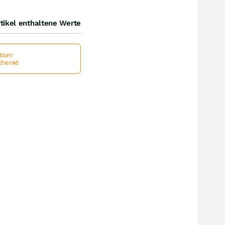
tikel enthaltene Werte
ion!
schenkt