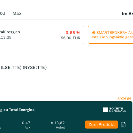
0J
Max
Im Ar
talEnergies
-0,88
%
🎁 SMARTBROKER+ Akt
Ihre Lieblingsaktie ge
.12.25
56,00
EUR
) (LSE:TTE) (NYSE:TTE)
Anzeige
g zu TotalEnergies!
0,47
× 13,82
Zum Produkt
s
Ask
Hebel