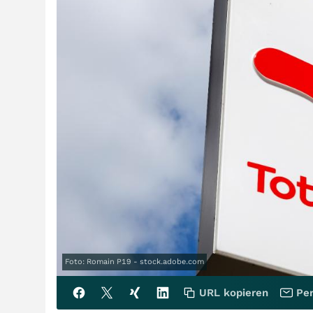
Foto: Romain P19 - stock.adobe.com
URL kopieren
Per