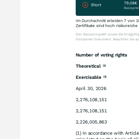
79,08€
Short
Basisprei
Im Durchschnitt erleiden 7 von 1
Zertifikate sind hoch risikoreich
Den Basisprospekt sowie die Endgültig
Disclaimer Dokument. Beachten Sie a
Number of voting rights
Theoretical
(1)
Exercisable
(2)
April 30, 2026
2,276,108,151
2,276,108,151
2,226,005,863
(1) In accordance with Artic