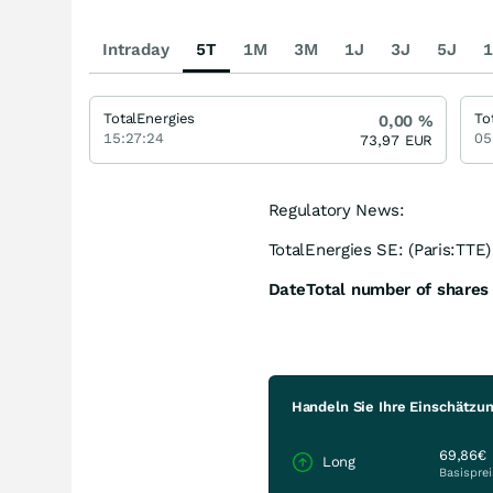
Intraday
5T
1M
3M
1J
3J
5J
1
TotalEnergies
To
0,00
%
15:27:24
05
73,97
EUR
Regulatory News:
TotalEnergies SE: (Paris:TTE
Date
Total number of shares
Handeln Sie Ihre Einschätzun
69,86€
Long
Basisprei