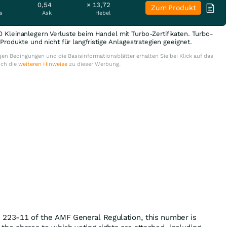
0,54
× 13,72
Zum Produkt
s
Ask
Hebel
0 Kleinanlegern Verluste beim Handel mit Turbo-Zertifikaten. Turbo-
e Produkte und nicht für langfristige Anlagestrategien geeignet.
en Bedingungen und die Basisinformationsblätter erhalten Sie bei Klick auf das
uch die
weiteren Hinweise
zu dieser Werbung.
le 223-11 of the AMF General Regulation, this number is