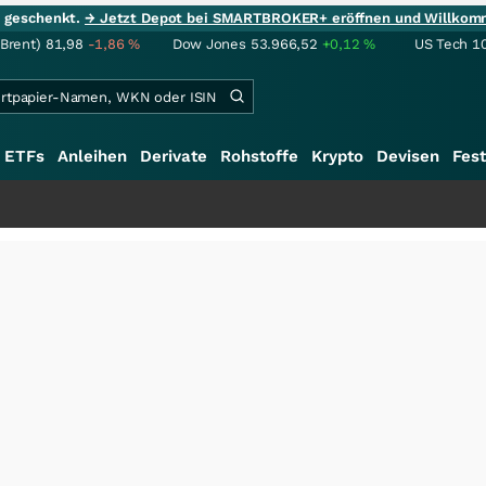
ie geschenkt.
→ Jetzt Depot bei SMARTBROKER+ eröffnen und Willkom
(Brent)
81,98
-1,86
%
Dow Jones
53.966,52
+0,12
%
US Tech 1
ETFs
Anleihen
Derivate
Rohstoffe
Krypto
Devisen
Fest