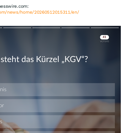
nesswire.com:
.com/news/home/20260512015311/en/
Skip
Skip