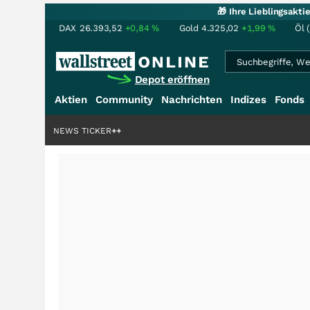
🎁 Ihre Lieblingsakt
DAX
26.393,52
+0,84
%
Gold
4.325,02
+1,99
%
Öl 
Depot eröffnen
Aktien
Community
Nachrichten
Indizes
Fonds
denstory?
+++
NEWS TICKER