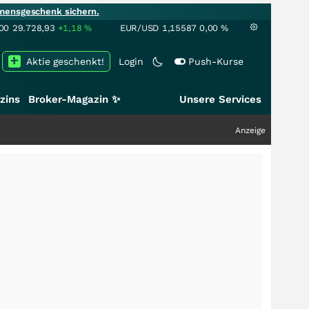
mensgeschenk sichern.
00
29.728,93
+1,18
%
EUR/USD
1,15587
0,00
%
Aktie geschenkt!
Login
Push-Kurse
zins
Broker-Magazin ✨
Unsere Services
Anzeige