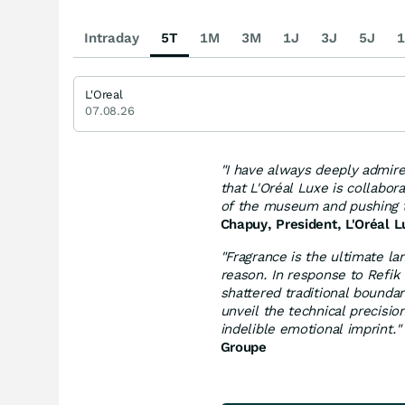
Intraday
5T
1M
3M
1J
3J
5J
1
L'Oreal
07.08.26
"I have always deeply admired
that L'Oréal Luxe is collabo
of the museum and pushing t
Chapuy, President, L'Oréal 
"Fragrance is the ultimate la
reason. In response to Refik 
shattered traditional bounda
unveil the technical precisio
indelible emotional imprint.
"
Groupe