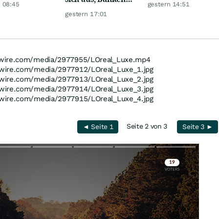
iebenfacht
Traum-Renditen
 08:45
gestern 14:51
werden nervös
gestern 17:01
swire.com/media/2977955/LOreal_Luxe.mp4
wire.com/media/2977912/LOreal_Luxe_1.jpg
wire.com/media/2977913/LOreal_Luxe_2.jpg
wire.com/media/2977914/LOreal_Luxe_3.jpg
wire.com/media/2977915/LOreal_Luxe_4.jpg
Seite 2 von 3
◄ Seite 1
Seite 3 ►
Skip