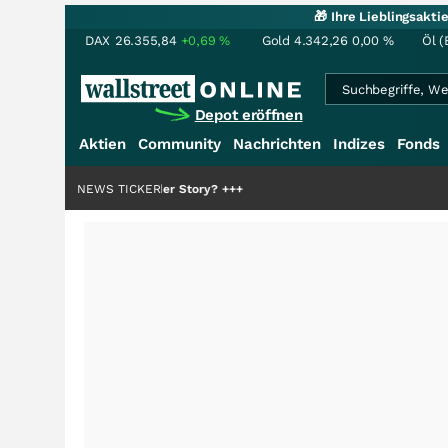
🎁 Ihre Lieblingsakt
DAX
26.355,84
+0,69
%
Gold
4.342,26
0,00
%
Öl (
Depot eröffnen
Aktien
Community
Nachrichten
Indizes
Fonds
die Hälfte der Story?
NEWS TICKER
+++