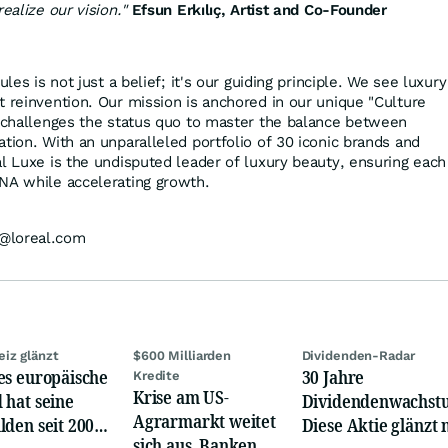
ealize our vision."
Efsun Erkılıç, Artist and Co-Founder
ules is not just a belief; it's our guiding principle. We see luxury
t reinvention. Our mission is anchored in our unique "Culture
t challenges the status quo to master the balance between
tion. With an unparalleled portfolio of 30 iconic brands and
al Luxe is the undisputed leader of luxury beauty, ensuring each
NA while accelerating growth.
@loreal.com
iz glänzt
$600 Milliarden
Dividenden-Radar
es europäische
30 Jahre
Kredite
Krise am US-
 hat seine
Dividendenwachst
Agrarmarkt weitet
lden seit 2002
Diese Aktie glänzt 
sich aus, Banken