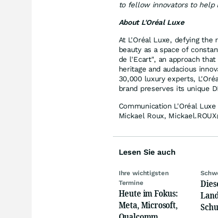
to fellow innovators to help r
About L'Oréal Luxe
At L'Oréal Luxe, defying the r
beauty as a space of constan
de l'Ecart", an approach tha
heritage and audacious innova
30,000 luxury experts, L'Oré
brand preserves its unique D
Communication L'Oréal Luxe
Mickael Roux, Mickael.ROUX
Lesen Sie auch
Ihre wichtigsten
Schwe
Dies
Termine
Heute im Fokus:
Land
Meta, Microsoft,
Schu
Qualcomm,