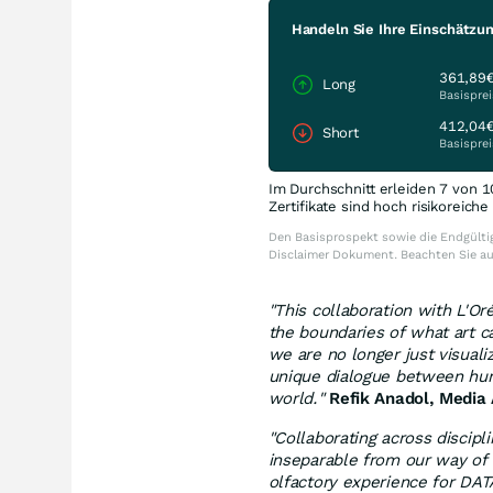
Handeln Sie Ihre Einschätzun
361,89
Long
Basisprei
412,04
Short
Basisprei
Im Durchschnitt erleiden 7 von 1
Zertifikate sind hoch risikoreich
Den Basisprospekt sowie die Endgültig
Disclaimer Dokument. Beachten Sie a
"
This collaboration with L'Or
the boundaries of what art c
we are no longer just visualiz
unique dialogue between hum
world."
Refik Anadol, Media 
"Collaborating across discipl
inseparable from our way of 
olfactory experience for DATA