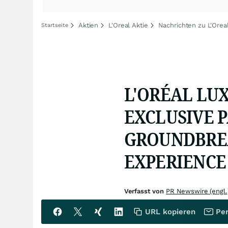
Aktien
L'Oreal Aktie
Nachrichten zu L'Orea
Startseite
L'ORÉAL LU
EXCLUSIVE 
GROUNDBRE
EXPERIENCE -
Verfasst von
PR Newswire (engl.
URL kopieren
Per