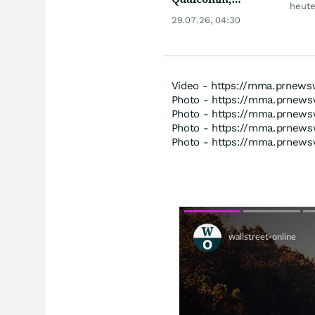
vers
heute
Biogen, Airbus,
29.07.26, 04:30
Porsche und L'
Oréal
Video - https://mma.prnew
Photo - https://mma.prnews
Photo - https://mma.prnews
Photo - https://mma.prnews
Photo - https://mma.prnews