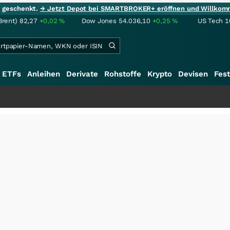
ie geschenkt.
→ Jetzt Depot bei SMARTBROKER+ eröffnen und Willkom
Brent)
82,27
+0,02
%
Dow Jones
54.036,10
+0,25
%
US Tech 1
ETFs
Anleihen
Derivate
Rohstoffe
Krypto
Devisen
Fest