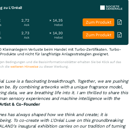
g zu L'Oréal!
€
2,72
× 14,35
Zum Produkt
s
Ask
Hebel
€
2,73
× 14,30
Zum Produkt
s
Ask
Hebel
0 Kleinanlegern Verluste beim Handel mit Turbo-Zertifikaten. Turbo-
e Produkte und nicht für langfristige Anlagestrategien geeignet.
en Bedingungen und die Basisinformationsblätter erhalten Sie bei Klick auf das
uch die
weiteren Hinweise
zu dieser Werbung.
éal Luxe is a fascinating breakthrough. Together, we are pushing
an be. By combining artworks with a unique fragrance model,
ing data, we are breathing life into it. I am thrilled to share this
an sensory experiences and machine intelligence with the
Artist & Co-Founder
ines has always shaped how we think and create; it is
being. To co-create with L'Oréal Luxe on this groundbreaking
LAND's inaugural exhibition carries on our tradition of turning