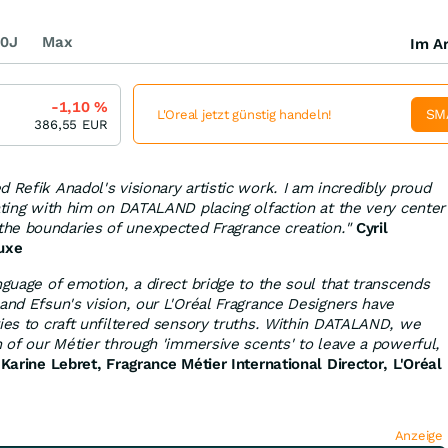
0J
Max
Im Ar
-1,10
%
SM
L'Oreal jetzt günstig handeln!
386,55
EUR
 Refik Anadol's visionary artistic work. I am incredibly proud
rating with him on DATALAND placing olfaction at the very center
he boundaries of unexpected Fragrance creation."
Cyril
Luxe
nguage of emotion, a direct bridge to the soul that transcends
and Efsun's vision, our L'Oréal Fragrance Designers have
ries to craft unfiltered sensory truths. Within DATALAND, we
n of our Métier through 'immersive scents' to leave a powerful,
Karine Lebret, Fragrance Métier International Director, L'Oréal
Anzeige