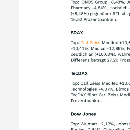
Top: IONOS Group +8,48%, Je
Pharmacy -4,84%, Hochtief -
(+8,48%) gegenüber RTL als g
15,52 Prozentpunkten.
SDAX
Top:
Carl Zeiss
Meditec +10,6
-10,41%, Medios -12,86%, Fr
deutlich an (+10,63%), währe
Differenz beträgt 27,20 Proz
TecDAX
Top: Carl Zeiss Meditec +10
Technologies -4,37%, Elmos
TecDAX führt Carl Zeiss Med
Prozentpunkte.
Dow Jones
Top: Walmart +2,12%, Johns
Boeing -2,54%, Caterpillar 