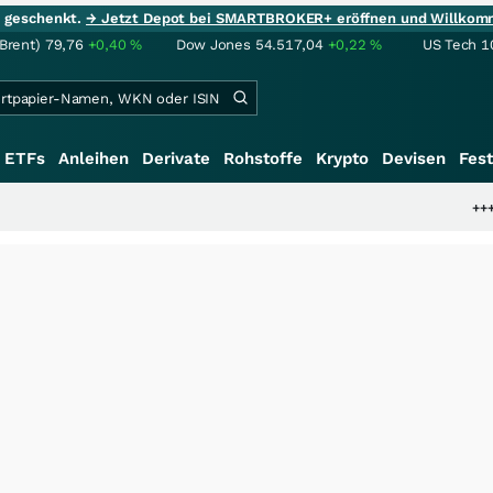
ie geschenkt.
→ Jetzt Depot bei SMARTBROKER+ eröffnen und Willkom
(Brent)
79,76
+0,40
%
Dow Jones
54.517,04
+0,22
%
US Tech 1
ETFs
Anleihen
Derivate
Rohstoffe
Krypto
Devisen
Fest
+++
Schwere Seltene E