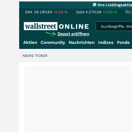
🎁 Ihre Lieblingsakt
DAX
26.190,94
-0,03
%
Gold
4.270,58
+0,55
%
Öl 
Depot eröffnen
Aktien
Community
Nachrichten
Indizes
Fonds
NEWS TICKER