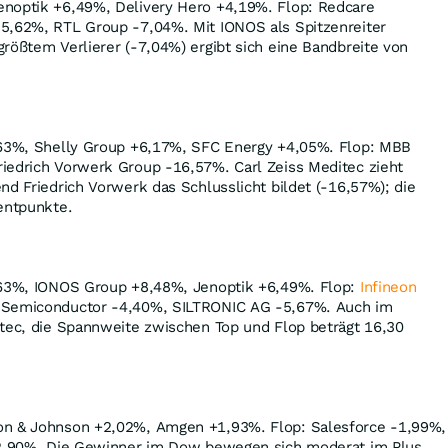
noptik +6,49%, Delivery Hero +4,19%. Flop: Redcare
5,62%, RTL Group -7,04%. Mit IONOS als Spitzenreiter
rößtem Verlierer (-7,04%) ergibt sich eine Bandbreite von
3%, Shelly Group +6,17%, SFC Energy +4,05%. Flop: MBB
iedrich Vorwerk Group -16,57%. Carl Zeiss Meditec zieht
nd Friedrich Vorwerk das Schlusslicht bildet (-16,57%); die
entpunkte.
,63%, IONOS Group +8,48%, Jenoptik +6,49%. Flop:
Infineon
 Semiconductor -4,40%, SILTRONIC AG -5,67%. Auch im
itec, die Spannweite zwischen Top und Flop beträgt 16,30
on & Johnson +2,02%, Amgen +1,93%. Flop: Salesforce -1,99%,
-2,90%. Die Gewinner im Dow bewegen sich moderat im Plus,