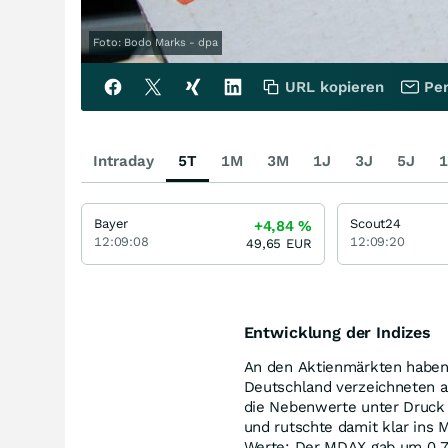
Foto: Bodo Marks - dpa
URL kopieren
Per
Intraday
5T
1M
3M
1J
3J
5J
1
Bayer
Scout24
+4,84
%
12:09:08
12:09:20
49,65
EUR
Entwicklung der Indizes
An den Aktienmärkten haben 
Deutschland verzeichneten a
die Nebenwerte unter Druck 
und rutschte damit klar ins 
Werte: Der MDAX gab um 0,7