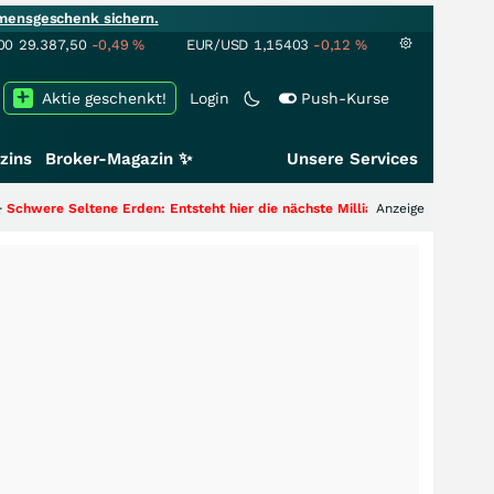
mensgeschenk sichern.
00
29.387,50
-0,49
%
EUR/USD
1,15403
-0,12
%
Aktie geschenkt!
Login
Push-Kurse
zins
Broker-Magazin ✨
Unsere Services
rden: Entsteht hier die nächste Milliardenstory?
+++
Anzeige