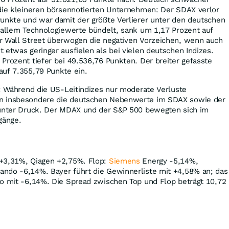
 die kleineren börsennotierten Unternehmen: Der SDAX verlor
Punkte und war damit der größte Verlierer unter den deutschen
r allem Technologiewerte bündelt, sank um 1,17 Prozent auf
r Wall Street überwogen die negativen Vorzeichen, wenn auch
 etwas geringer ausfielen als bei vielen deutschen Indizes.
Prozent tiefer bei 49.536,76 Punkten. Der breiter gefasste
auf 7.355,79 Punkte ein.
t: Während die US-Leitindizes nur moderate Verluste
n insbesondere die deutschen Nebenwerte im SDAX sowie der
 unter Druck. Der MDAX und der S&P 500 bewegten sich im
gänge.
 +3,31%, Qiagen +2,75%. Flop:
Siemens
Energy -5,14%,
ndo -6,14%. Bayer führt die Gewinnerliste mit +4,58% an; das
do mit -6,14%. Die Spread zwischen Top und Flop beträgt 10,72