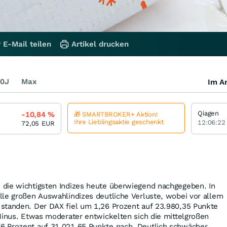
 E-Mail teilen
Artikel drucken
0J
Max
Im Ar
Qiagen
-10,84
%
🎁 SMARTBROKER+ Aktion!
Ihre Lieblingsaktie geschenkt
12:06:22
72,05
EUR
die wichtigsten Indizes heute überwiegend nachgegeben. In
lle großen Auswahlindizes deutliche Verluste, wobei vor allem
standen. Der DAX fiel um 1,26 Prozent auf 23.980,35 Punkte
Minus. Etwas moderater entwickelten sich die mittelgroßen
6 Prozent auf 31.021,65 Punkte nach. Deutlich schwächer