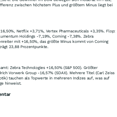
Differenz zwischen höchstem Plus und größtem Minus liegt bei
+16,50%, Netflix +3,71%, Vertex Pharmaceuticals +3,35%. Flop:
umentum Holdings -7,19%, Corning -7,38%. Zebra
zenreiter mit +16,50%, das größte Minus kommt von Corning
trägt 23,88 Prozentpunkte.
amt: Zebra Technologies +16,50% (S&P 500). Größter
drich Vorwerk Group -16,57% (SDAX). Mehrere Titel (Carl Zeiss
tik) tauchen als Topwerte in mehreren Indizes auf, was auf
ge hinweist.
entar