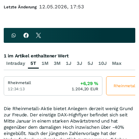
12.05.2026, 17:53
Letzte Änderung
1 im Artikel enthaltener Wert
Intraday
5T
1M
3M
1J
3J
5J
10J
Max
Rheinmetall
+6,29
%
Rheinmetall j
12:34:13
1.204,20
EUR
Die Rheinmetall-Aktie bietet Anlegern derzeit wenig Grund
zur Freude. Der einstige DAX-Highflyer befindet sich seit
Mitte Januar in einem starken Abwärtstrend und hat
gegenüber dem damaligen Hoch inzwischen über -40%
eingebüßt. Nach der jüngsten Zahlenvorlage hat der