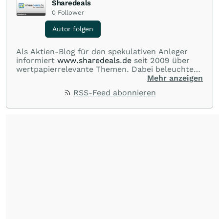
Sharedeals
0
Follower
Autor folgen
Als Aktien-Blog für den spekulativen Anleger
informiert
www.sharedeals.de
seit 2009 über
wertpapierrelevante Themen. Dabei beleuchtet
sharedeals.de insbesondere aktuelle
Mehr anzeigen
Marktgeschehnisse im Small- und Micro-Cap-
RSS-Feed abonnieren
Bereich."