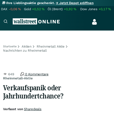
🎁 Ihre Lieblingsaktie geschenkt.
→ Jetzt Depot eröffnen
DAX
-0,06
%
Gold
+0,52
%
Öl (Brent)
+0,92
%
Dow Jones
+0,17
%
Aktien
Rheinmetall Aktie
Startseite
Nachrichten zu Rheinmetall
649
0 Kommentare
Rheinmetall-Aktie
Verkaufspanik oder
Jahrhundertchance?
Verfasst von
Sharedeals