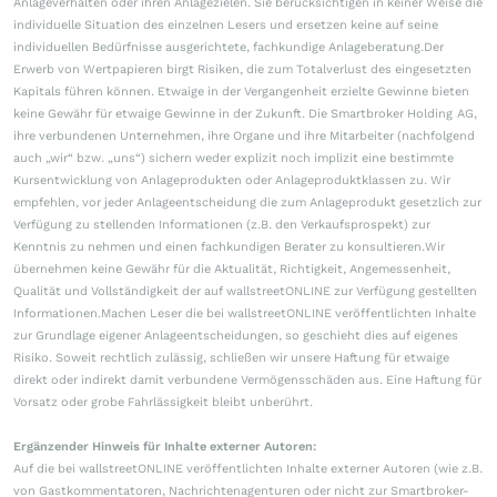
Anlageverhalten oder ihren Anlagezielen. Sie berücksichtigen in keiner Weise die
individuelle Situation des einzelnen Lesers und ersetzen keine auf seine
individuellen Bedürfnisse ausgerichtete, fachkundige Anlageberatung.Der
Erwerb von Wertpapieren birgt Risiken, die zum Totalverlust des eingesetzten
Kapitals führen können. Etwaige in der Vergangenheit erzielte Gewinne bieten
keine Gewähr für etwaige Gewinne in der Zukunft. Die Smartbroker Holding AG,
ihre verbundenen Unternehmen, ihre Organe und ihre Mitarbeiter (nachfolgend
auch „wir“ bzw. „uns“) sichern weder explizit noch implizit eine bestimmte
Kursentwicklung von Anlageprodukten oder Anlageproduktklassen zu. Wir
empfehlen, vor jeder Anlageentscheidung die zum Anlageprodukt gesetzlich zur
Verfügung zu stellenden Informationen (z.B. den Verkaufsprospekt) zur
Kenntnis zu nehmen und einen fachkundigen Berater zu konsultieren.Wir
übernehmen keine Gewähr für die Aktualität, Richtigkeit, Angemessenheit,
Qualität und Vollständigkeit der auf wallstreetONLINE zur Verfügung gestellten
Informationen.Machen Leser die bei wallstreetONLINE veröffentlichten Inhalte
zur Grundlage eigener Anlageentscheidungen, so geschieht dies auf eigenes
Risiko. Soweit rechtlich zulässig, schließen wir unsere Haftung für etwaige
direkt oder indirekt damit verbundene Vermögensschäden aus. Eine Haftung für
Vorsatz oder grobe Fahrlässigkeit bleibt unberührt.
Ergänzender Hinweis für Inhalte externer Autoren:
Auf die bei wallstreetONLINE veröffentlichten Inhalte externer Autoren (wie z.B.
von Gastkommentatoren, Nachrichtenagenturen oder nicht zur Smartbroker-