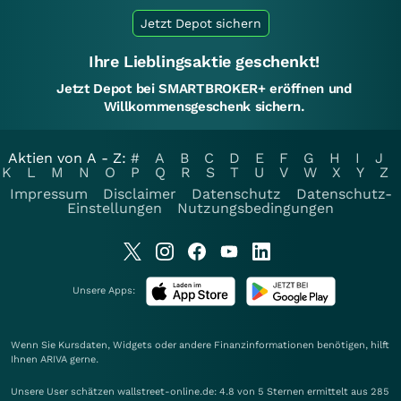
Jetzt Depot sichern
Ihre Lieblingsaktie geschenkt!
Jetzt Depot bei SMARTBROKER+ eröffnen und
Willkommensgeschenk sichern.
Aktien von A - Z:
#
A
B
C
D
E
F
G
H
I
J
K
L
M
N
O
P
Q
R
S
T
U
V
W
X
Y
Z
Impressum
Disclaimer
Datenschutz
Datenschutz-
Einstellungen
Nutzungsbedingungen
Unsere Apps:
Wenn Sie Kursdaten, Widgets oder andere Finanzinformationen benötigen, hilft
Ihnen
ARIVA
gerne.
Unsere User schätzen wallstreet-online.de: 4.8 von 5 Sternen ermittelt aus 285