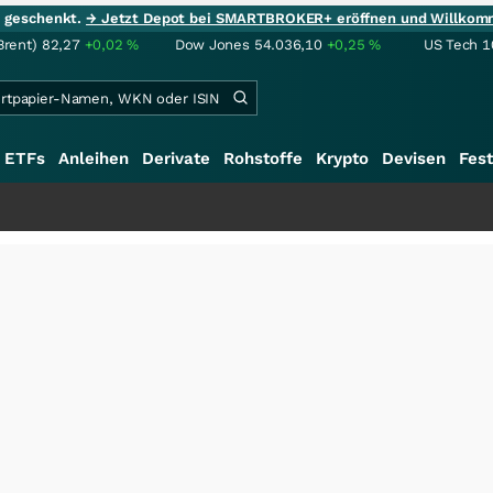
ie geschenkt.
→ Jetzt Depot bei SMARTBROKER+ eröffnen und Willkom
Brent)
82,27
+0,02
%
Dow Jones
54.036,10
+0,25
%
US Tech 1
ETFs
Anleihen
Derivate
Rohstoffe
Krypto
Devisen
Fest