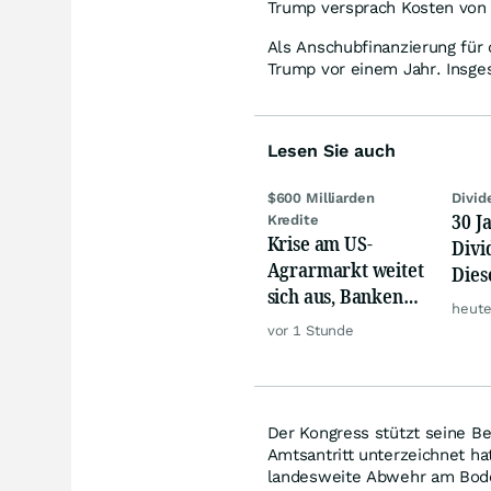
Trump versprach Kosten von 
Als Anschubfinanzierung für 
Trump vor einem Jahr. Insges
Lesen Sie auch
$600 Milliarden
Divid
30 J
Kredite
Krise am US-
Divi
Agrarmarkt weitet
Dies
sich aus, Banken
Trau
heute
werden nervös
vor 1 Stunde
Der Kongress stützt seine B
Amtsantritt unterzeichnet h
landesweite Abwehr am Boden