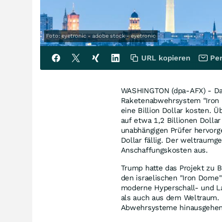
Foto: eyetronic - adobe stock - eyetronic
URL kopieren
Per
WASHINGTON (dpa-AFX) - Da
Raketenabwehrsystem "Iron 
eine Billion Dollar kosten. 
auf etwa 1,2 Billionen Dollar
unabhängigen Prüfer hervorge
Dollar fällig. Der weltraumg
Anschaffungskosten aus.
Trump hatte das Projekt zu B
den israelischen "Iron Dome
moderne Hyperschall- und L
als auch aus dem Weltraum. 
Abwehrsysteme hinausgehen