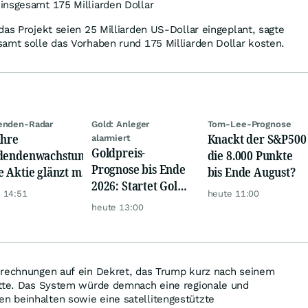
insgesamt 175 Milliarden Dollar
das Projekt seien 25 Milliarden US-Dollar eingeplant, sagte
amt solle das Vorhaben rund 175 Milliarden Dollar kosten.
enden-Radar
Gold: Anleger
Tom-Lee-Prognose
ahre
Knackt der S&P500
alarmiert
Goldpreis-
dendenwachstum:
die 8.000 Punkte
Prognose bis Ende
e Aktie glänzt mit
bis Ende August?
2026: Startet Gold
m-Renditen
 14:51
heute 11:00
jetzt eine neue
heute 13:00
Rallye?
erechnungen auf ein Dekret, das Trump kurz nach seinem
atte. Das System würde demnach eine regionale und
 beinhalten sowie eine satellitengestützte