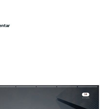
entar
Skip