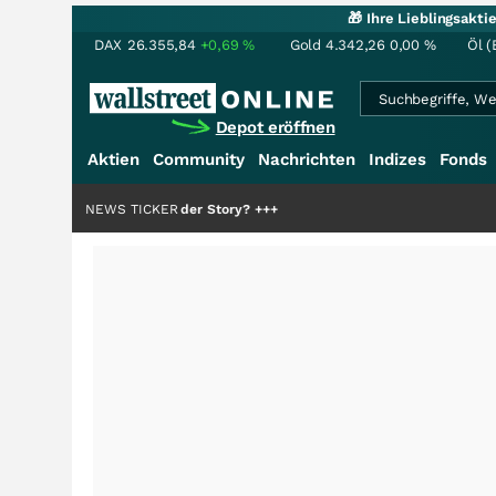
🎁 Ihre Lieblingsakt
DAX
26.355,84
+0,69
%
Gold
4.342,26
0,00
%
Öl (
Depot eröffnen
Aktien
Community
Nachrichten
Indizes
Fonds
die Hälfte der Story?
NEWS TICKER
+++