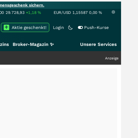
mensgeschenk sichern.
00
29.728,93
+1,18
%
EUR/USD
1,15587
0,00
%
Aktie geschenkt!
Login
Push-Kurse
zins
Broker-Magazin ✨
Unsere Services
Anzeige