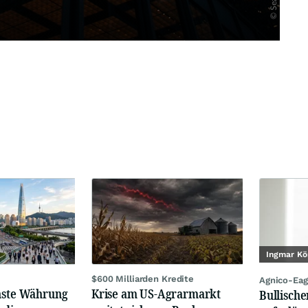
Ingmar Kö
$600 Milliarden Kredite
Agnico-Eag
chste Währung
Krise am US-Agrarmarkt
Bullische