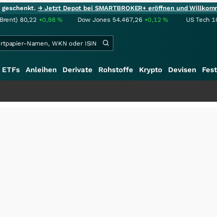
ie geschenkt.
→ Jetzt Depot bei SMARTBROKER+ eröffnen und Willkom
(Brent)
80,22
+0,98
%
Dow Jones
54.467,26
+0,12
%
US Tech 1
ETFs
Anleihen
Derivate
Rohstoffe
Krypto
Devisen
Fest
+