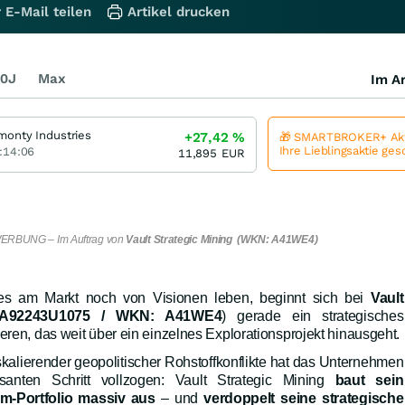
 E-Mail teilen
Artikel drucken
0J
Max
Im Ar
monty Industries
+27,42
%
🎁 SMARTBROKER+ Akt
Ihre Lieblingsaktie ge
:14:06
11,895
EUR
ERBUNG – Im Auftrag von
Vault Strategic Mining (WKN: A41WE4)
ries am Markt noch von Visionen leben, beginnt sich bei
Vault
: CA92243U1075 / WKN: A41WE4
) gerade ein strategisches
eren, das weit über ein einzelnes Explorationsprojekt hinausgeht.
kalierender geopolitischer Rohstoffkonflikte hat das Unternehmen
santen Schritt vollzogen: Vault Strategic Mining
baut sein
m-Portfolio massiv aus
– und
verdoppelt seine strategische