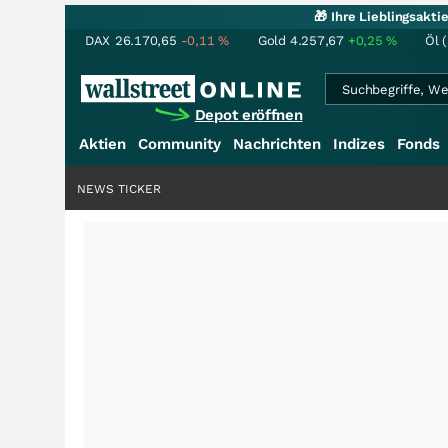
🎁 Ihre Lieblingsakt
DAX
26.170,65
-0,11
%
Gold
4.257,67
+0,25
%
Öl 
Depot eröffnen
Aktien
Community
Nachrichten
Indizes
Fonds
NEWS TICKER