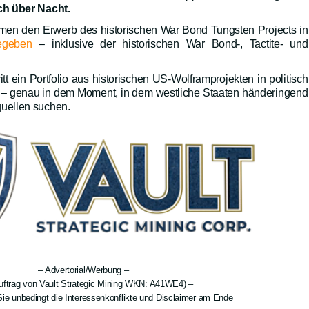
ch über Nacht.
hmen den Erwerb des historischen War Bond Tungsten Projects in
egeben
– inklusive der historischen War Bond-, Tactite- und
ritt ein Portfolio aus historischen US-Wolframprojekten in politisch
en – genau in dem Moment, in dem westliche Staaten händeringend
uellen suchen.
– Advertorial/Werbung –
uftrag von Vault Strategic Mining WKN: A41WE4) –
ie unbedingt die Interessenkonflikte und Disclaimer am Ende