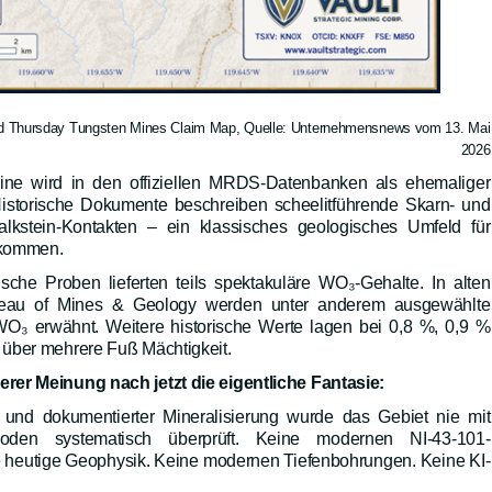
and Thursday Tungsten Mines Claim Map, Quelle: Unternehmensnews vom 13. Mai
2026
ine wird in den offiziellen MRDS-Datenbanken als ehemaliger
Historische Dokumente beschreiben scheelitführende Skarn- und
alkstein-Kontakten – ein klassisches geologisches Umfeld für
rkommen.
sche Proben lieferten teils spektakuläre WO
₃
-Gehalte. In alten
eau of Mines & Geology werden unter anderem ausgewählte
 WO
₃
erwähnt. Weitere historische Werte lagen bei 0,8 %, 0,9 %
über mehrere Fuß Mächtigkeit.
rer Meinung nach jetzt die eigentliche Fantasie:
on und dokumentierter Mineralisierung wurde das Gebiet nie mit
hoden systematisch überprüft. Keine modernen NI-43-101-
heutige Geophysik. Keine modernen Tiefenbohrungen. Keine KI-