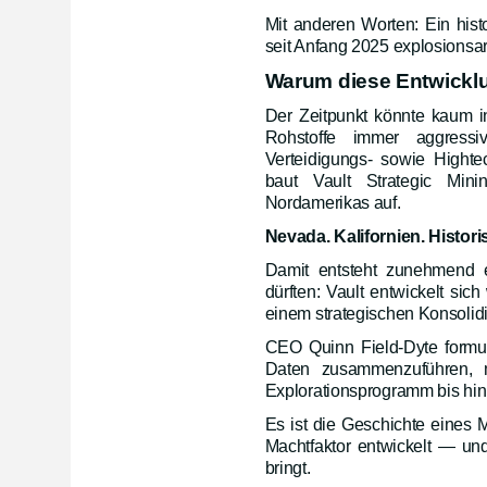
Mit anderen Worten: Ein histo
seit Anfang 2025 explosionsart
Warum diese Entwicklu
Der Zeitpunkt könnte kaum in
Rohstoffe immer aggressiv
Verteidigungs- sowie Highte
baut Vault Strategic Mini
Nordamerikas auf.
Nevada. Kalifornien. Histori
Damit entsteht zunehmend e
dürften: Vault entwickelt si
einem strategischen Konsolidi
CEO Quinn Field-Dyte formuli
Daten zusammenzuführen, m
Explorationsprogramm bis hin
Es ist die Geschichte eines 
Machtfaktor entwickelt — und
bringt.