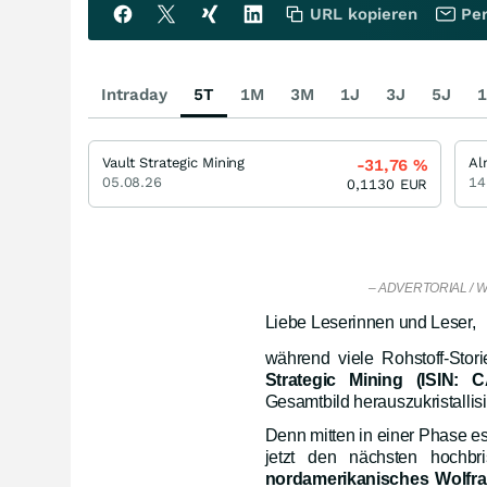
URL kopieren
Per
Intraday
5T
1M
3M
1J
3J
5J
1
Vault Strategic Mining
Al
-31,76
%
05.08.26
14
0,1130
EUR
– ADVERTORIAL / W
Liebe Leserinnen und Leser,
während viele Rohstoff-Sto
Strategic Mining (ISIN
Gesamtbild herauszukristallisi
Denn mitten in einer Phase es
jetzt den nächsten hochbri
nordamerikanisches Wolfra