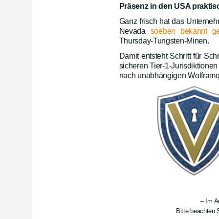
Präsenz in den USA praktis
Ganz frisch hat das Unterne
Nevada
soeben bekannt g
Thursday-Tungsten-Minen.
Damit entsteht Schritt für Sch
sicheren Tier-1-Jurisdiktion
nach unabhängigen Wolframq
– Im A
Bitte beachten S