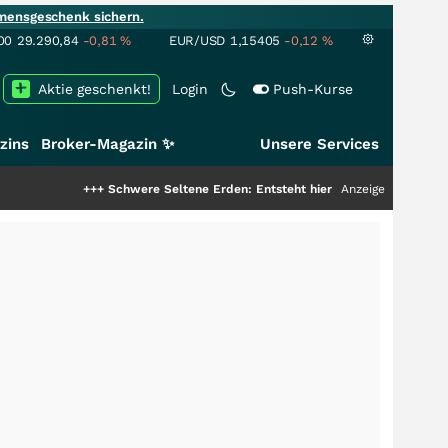
mensgeschenk sichern.
00
29.290,84
-0,81
%
EUR/USD
1,15405
-0,12
%
Aktie geschenkt!
Login
Push-Kurse
zins
Broker-Magazin ✨
Unsere Services
++
Schwere Seltene Erden: Entsteht hier die nächste Milliardenstory?
Anzeige
+++