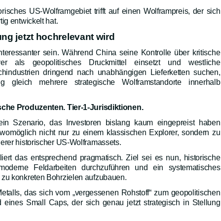
risches US-Wolframgebiet trifft auf einen Wolframpreis, der sich
ig entwickelt hat.
ng jetzt hochrelevant wird
teressanter sein. Während China seine Kontrolle über kritische
er als geopolitisches Druckmittel einsetzt und westliche
chindustrien dringend nach unabhängigen Lieferketten suchen,
ng gleich mehrere strategische Wolframstandorte innerhalb
sche Produzenten. Tier-1-Jurisdiktionen.
in Szenario, das Investoren bislang kaum eingepreist haben
ch womöglich nicht nur zu einem klassischen Explorer, sondern zu
erer historischer US-Wolframassets.
ert das entsprechend pragmatisch. Ziel sei es nun, historische
oderne Feldarbeiten durchzuführen und ein systematisches
 zu konkreten Bohrzielen aufzubauen.
Metalls, das sich vom „vergessenen Rohstoff“ zum geopolitischen
 eines Small Caps, der sich genau jetzt strategisch in Stellung