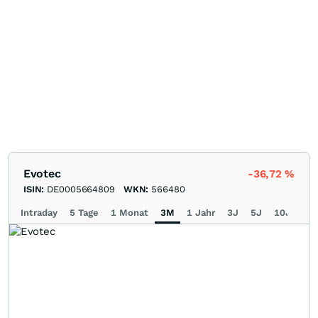
Evotec
-36,72
%
ISIN:
DE0005664809
WKN:
566480
Intraday
5 Tage
1 Monat
3M
1 Jahr
3J
5J
10J
Ma