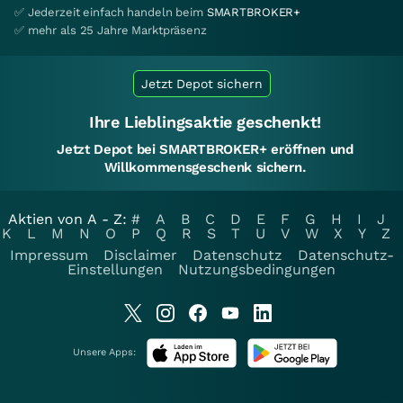
✅ Jederzeit einfach handeln beim
SMARTBROKER+
✅ mehr als 25 Jahre Marktpräsenz
Jetzt Depot sichern
Ihre Lieblingsaktie geschenkt!
Jetzt Depot bei SMARTBROKER+ eröffnen und
Willkommensgeschenk sichern.
Aktien von A - Z:
#
A
B
C
D
E
F
G
H
I
J
K
L
M
N
O
P
Q
R
S
T
U
V
W
X
Y
Z
Impressum
Disclaimer
Datenschutz
Datenschutz-
Einstellungen
Nutzungsbedingungen
Unsere Apps: