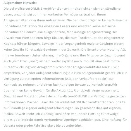
Allgemeiner Hinweis:
Die bei wallstreetONLINE veröffentlichten Inhalte richten sich an sämtliche
Leser, unabhängig von ihrer konkreten Vermögenssituation, ihrem
Anlageverhalten oder ihren Anlagezielen. Sie berücksichtigen in keiner Weise die
individuelle Situation des einzelnen Lesers und ersetzen keine auf seine
individuellen Bedürfnisse ausgerichtete, fachkundige Anlageberatung.Der
Erwerb von Wertpapieren birgt Risiken, die zum Totalverlust des eingesetzten
Kapitals führen können. Etwaige in der Vergangenheit erzielte Gewinne bieten
keine Gewähr für etwaige Gewinne in der Zukunft. Die Smartbroker Holding AG,
ihre verbundenen Unternehmen, ihre Organe und ihre Mitarbeiter (nachfolgend
auch „wir“ bzw. „uns“) sichern weder explizit noch implizit eine bestimmte
Kursentwicklung von Anlageprodukten oder Anlageproduktklassen zu. Wir
empfehlen, vor jeder Anlageentscheidung die zum Anlageprodukt gesetzlich zur
Verfügung zu stellenden Informationen (z.B. den Verkaufsprospekt) zur
Kenntnis zu nehmen und einen fachkundigen Berater zu konsultieren.Wir
übernehmen keine Gewähr für die Aktualität, Richtigkeit, Angemessenheit,
Qualität und Vollständigkeit der auf wallstreetONLINE zur Verfügung gestellten
Informationen.Machen Leser die bei wallstreetONLINE veröffentlichten Inhalte
zur Grundlage eigener Anlageentscheidungen, so geschieht dies auf eigenes
Risiko. Soweit rechtlich zulässig, schließen wir unsere Haftung für etwaige
direkt oder indirekt damit verbundene Vermögensschäden aus. Eine Haftung für
Vorsatz oder grobe Fahrlässigkeit bleibt unberührt.