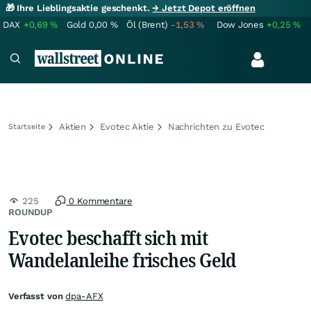
🎁 Ihre Lieblingsaktie geschenkt.
→ Jetzt Depot eröffnen
DAX
+0,69
%
Gold
0,00
%
Öl (Brent)
-1,53
%
Dow Jones
+0,25
%
Aktien
Evotec Aktie
Nachrichten zu Evotec
Startseite
225
0 Kommentare
ROUNDUP
Evotec beschafft sich mit
Wandelanleihe frisches Geld
Verfasst von
dpa-AFX