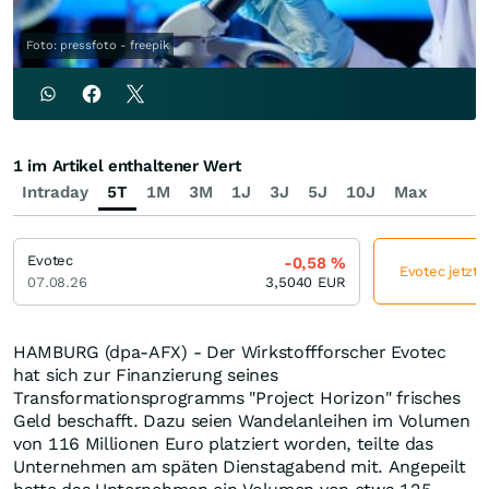
Foto: pressfoto - freepik
1 im Artikel enthaltener Wert
Intraday
5T
1M
3M
1J
3J
5J
10J
Max
Evotec
-0,58
%
Evotec jetzt 
07.08.26
3,5040
EUR
HAMBURG (dpa-AFX) - Der Wirkstoffforscher Evotec
hat sich zur Finanzierung seines
Transformationsprogramms "Project Horizon" frisches
Geld beschafft. Dazu seien Wandelanleihen im Volumen
von 116 Millionen Euro platziert worden, teilte das
Unternehmen am späten Dienstagabend mit. Angepeilt