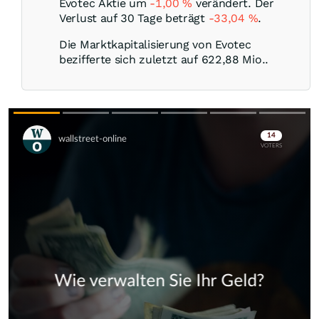
Evotec Aktie um
-1,00
%
verändert. Der
Verlust auf 30 Tage beträgt
-33,04
%
.
Die Marktkapitalisierung von Evotec
bezifferte sich zuletzt auf 622,88 Mio..
Skip
Skip