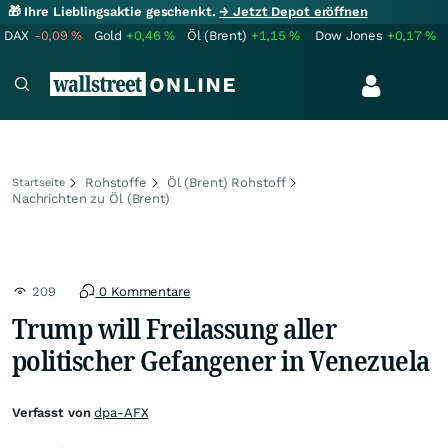
🎁 Ihre Lieblingsaktie geschenkt.
→ Jetzt Depot eröffnen
DAX
-0,09
%
Gold
+0,46
%
Öl (Brent)
+1,15
%
Dow Jones
+0,17
%
Rohstoffe
Öl (Brent) Rohstoff
Startseite
Nachrichten zu Öl (Brent)
209
0 Kommentare
Trump will Freilassung aller
politischer Gefangener in Venezuela
Verfasst von
dpa-AFX