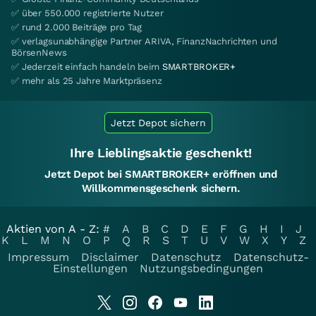
✅ über 550.000 registrierte Nutzer
✅ rund 2.000 Beiträge pro Tag
✅ verlagsunabhängige Partner ARIVA, FinanzNachrichten und
BörsenNews
✅ Jederzeit einfach handeln beim
SMARTBROKER+
✅ mehr als 25 Jahre Marktpräsenz
Jetzt Depot sichern
Ihre Lieblingsaktie geschenkt!
Jetzt Depot bei SMARTBROKER+ eröffnen und
Willkommensgeschenk sichern.
Aktien von A - Z:
#
A
B
C
D
E
F
G
H
I
J
K
L
M
N
O
P
Q
R
S
T
U
V
W
X
Y
Z
Impressum
Disclaimer
Datenschutz
Datenschutz-
Einstellungen
Nutzungsbedingungen