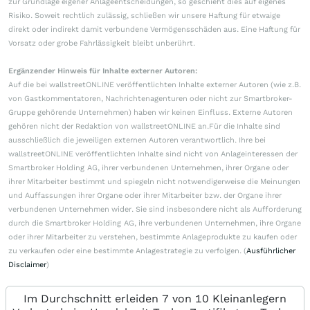
zur Grundlage eigener Anlageentscheidungen, so geschieht dies auf eigenes
Risiko. Soweit rechtlich zulässig, schließen wir unsere Haftung für etwaige
direkt oder indirekt damit verbundene Vermögensschäden aus. Eine Haftung für
Vorsatz oder grobe Fahrlässigkeit bleibt unberührt.
Ergänzender Hinweis für Inhalte externer Autoren:
Auf die bei wallstreetONLINE veröffentlichten Inhalte externer Autoren (wie z.B.
von Gastkommentatoren, Nachrichtenagenturen oder nicht zur Smartbroker-
Gruppe gehörende Unternehmen) haben wir keinen Einfluss. Externe Autoren
gehören nicht der Redaktion von wallstreetONLINE an.Für die Inhalte sind
ausschließlich die jeweiligen externen Autoren verantwortlich. Ihre bei
wallstreetONLINE veröffentlichten Inhalte sind nicht von Anlageinteressen der
Smartbroker Holding AG, ihrer verbundenen Unternehmen, ihrer Organe oder
ihrer Mitarbeiter bestimmt und spiegeln nicht notwendigerweise die Meinungen
und Auffassungen ihrer Organe oder ihrer Mitarbeiter bzw. der Organe ihrer
verbundenen Unternehmen wider. Sie sind insbesondere nicht als Aufforderung
durch die Smartbroker Holding AG, ihre verbundenen Unternehmen, ihre Organe
oder ihrer Mitarbeiter zu verstehen, bestimmte Anlageprodukte zu kaufen oder
zu verkaufen oder eine bestimmte Anlagestrategie zu verfolgen. (
Ausführlicher
Disclaimer
)
Im Durchschnitt erleiden 7 von 10 Kleinanlegern