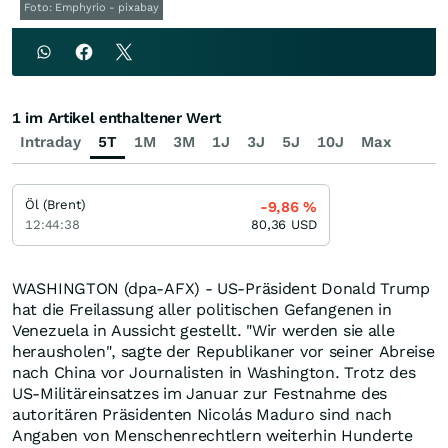
Foto: Emphyrio - pixabay
1 im Artikel enthaltener Wert
Intraday
5T
1M
3M
1J
3J
5J
10J
Max
Öl (Brent)
-9,86
%
12:44:38
80,36
USD
WASHINGTON (dpa-AFX) - US-Präsident Donald Trump
hat die Freilassung aller politischen Gefangenen in
Venezuela in Aussicht gestellt. "Wir werden sie alle
herausholen", sagte der Republikaner vor seiner Abreise
nach China vor Journalisten in Washington. Trotz des
US-Militäreinsatzes im Januar zur Festnahme des
autoritären Präsidenten Nicolás Maduro sind nach
Angaben von Menschenrechtlern weiterhin Hunderte