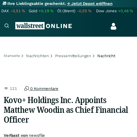
🎁 Ihre Lieblingsaktie geschenkt.
→ Jetzt Depot eröffnen
DAX
-0,51
%
Gold
+0,19
%
Öl (Brent)
-0,55
%
Dow Jones
+0,46
%
Nachrichten
Pressemitteilungen
Nachricht
Startseite
121
0 Kommentare
Kovo+ Holdings Inc. Appoints
Matthew Woodin as Chief Financial
Officer
Verfasst von
newsfile