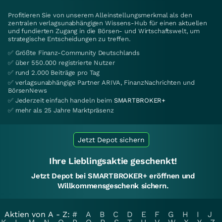
Profitieren Sie von unserem Alleinstellungsmerkmal als den
zentralen verlagsunabhängigen Wissens-Hub für einen aktuellen
und fundierten Zugang in die Börsen- und Wirtschaftswelt, um
strategische Entscheidungen zu treffen.
✅ Größte Finanz-Community Deutschlands
✅ über 550.000 registrierte Nutzer
✅ rund 2.000 Beiträge pro Tag
✅ verlagsunabhängige Partner ARIVA, FinanzNachrichten und
BörsenNews
✅ Jederzeit einfach handeln beim
SMARTBROKER+
✅ mehr als 25 Jahre Marktpräsenz
Jetzt Depot sichern
Ihre Lieblingsaktie geschenkt!
Jetzt Depot bei SMARTBROKER+ eröffnen und
Willkommensgeschenk sichern.
Aktien von A - Z:
#
A
B
C
D
E
F
G
H
I
J