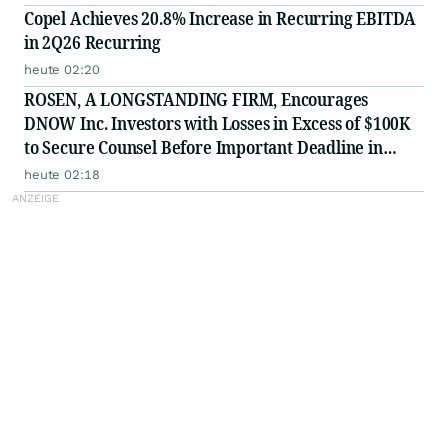
Securities Class Action - EMBC
Copel Achieves 20.8% Increase in Recurring EBITDA
in 2Q26 Recurring
heute 02:20
ROSEN, A LONGSTANDING FIRM, Encourages
DNOW Inc. Investors with Losses in Excess of $100K
to Secure Counsel Before Important Deadline in
Securities Class Action First Filed by the Firm -
heute 02:18
DNOW