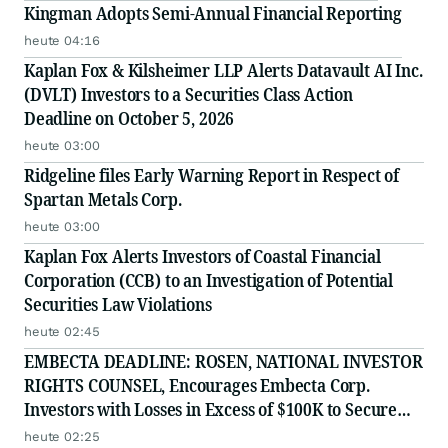
Kingman Adopts Semi-Annual Financial Reporting
heute 04:16
Kaplan Fox & Kilsheimer LLP Alerts Datavault AI Inc.
(DVLT) Investors to a Securities Class Action
Deadline on October 5, 2026
heute 03:00
Ridgeline files Early Warning Report in Respect of
Spartan Metals Corp.
heute 03:00
Kaplan Fox Alerts Investors of Coastal Financial
Corporation (CCB) to an Investigation of Potential
Securities Law Violations
heute 02:45
EMBECTA DEADLINE: ROSEN, NATIONAL INVESTOR
RIGHTS COUNSEL, Encourages Embecta Corp.
Investors with Losses in Excess of $100K to Secure
Counsel Before Important August 17 Deadline in
heute 02:25