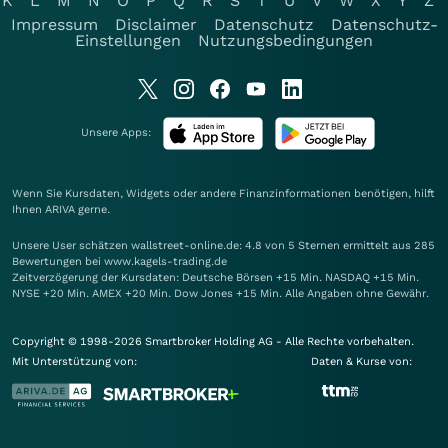
K
L
M
N
O
P
Q
R
S
T
U
V
W
X
Y
Z
Impressum
Disclaimer
Datenschutz
Datenschutz-
Einstellungen
Nutzungsbedingungen
Unsere Apps:
Wenn Sie Kursdaten, Widgets oder andere Finanzinformationen benötigen, hilft
Ihnen
ARIVA
gerne.
Unsere User schätzen wallstreet-online.de: 4.8 von 5 Sternen ermittelt aus 285
Bewertungen bei www.kagels-trading.de
Zeitverzögerung der Kursdaten: Deutsche Börsen +15 Min. NASDAQ +15 Min.
NYSE +20 Min. AMEX +20 Min. Dow Jones +15 Min. Alle Angaben ohne Gewähr.
Copyright © 1998-2026 Smartbroker Holding AG - Alle Rechte vorbehalten.
Mit Unterstützung von:
Daten & Kurse von: