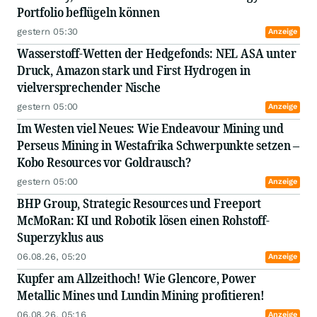
I. je Kommentar werden 3 Unternehmen
Portfolio beflügeln können
genannt,
gestern 05:30
II. mindestens 3 Themen oder Trends werden
Anzeige
erwähnt,
Wasserstoff-Wetten der Hedgefonds: NEL ASA unter
III. die Kommentare umfassen jeweils eine
Druck, Amazon stark und First Hydrogen in
Lesedauer von weniger als 3 Minuten.
vielversprechender Nische
Wir wünschen gute Unterhaltung und viel Erfolg
gestern 05:00
Anzeige
an der Börse!
Im Westen viel Neues: Wie Endeavour Mining und
Perseus Mining in Westafrika Schwerpunkte setzen –
Kobo Resources vor Goldrausch?
gestern 05:00
Anzeige
BHP Group, Strategic Resources und Freeport
McMoRan: KI und Robotik lösen einen Rohstoff-
Superzyklus aus
06.08.26, 05:20
Anzeige
Kupfer am Allzeithoch! Wie Glencore, Power
Metallic Mines und Lundin Mining profitieren!
06.08.26, 05:16
Anzeige