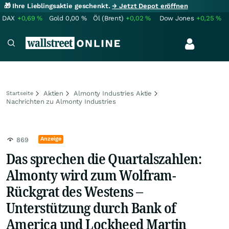
🎁 Ihre Lieblingsaktie geschenkt.
→ Jetzt Depot eröffnen
DAX
+0,69
%
Gold
0,00
%
Öl (Brent)
+0,02
%
Dow Jones
+0,25
%
Aktien
Almonty Industries Aktie
Startseite
Nachrichten zu Almonty Industries
Anzeige
869
Das sprechen die Quartalszahlen:
Almonty wird zum Wolfram-
Rückgrat des Westens –
Unterstützung durch Bank of
America und Lockheed Martin