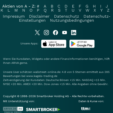
Aktien von A - Z:
#
A
B
C
D
E
F
G
H
I
J
K
L
M
N
O
P
Q
R
S
T
U
V
W
X
Y
Z
Impressum
Disclaimer
Datenschutz
Datenschutz-
Einstellungen
Nutzungsbedingungen
Unsere Apps:
Wenn Sie Kursdaten, Widgets oder andere Finanzinformationen benötigen, hilft
Ihnen
ARIVA
gerne.
Unsere User schätzen wallstreet-online.de: 4.8 von 5 Sternen ermittelt aus 285
Bewertungen bei www.kagels-trading.de
Zeitverzögerung der Kursdaten: Deutsche Börsen +15 Min. NASDAQ +15 Min.
NYSE +20 Min. AMEX +20 Min. Dow Jones +15 Min. Alle Angaben ohne Gewähr.
Copyright © 1998-2026 Smartbroker Holding AG - Alle Rechte vorbehalten.
Mit Unterstützung von:
Daten & Kurse von: