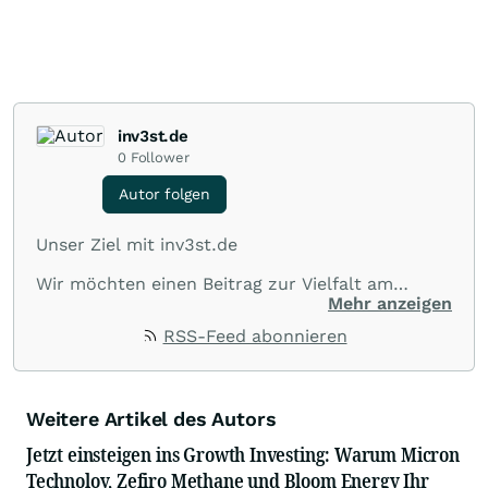
inv3st.de
0
Follower
Autor folgen
Unser Ziel mit inv3st.de
Wir möchten einen Beitrag zur Vielfalt am
Kapitalmarkt leisten und spannende
Mehr anzeigen
Informationen sowie Zusammenhänge von
RSS-Feed abonnieren
börsennotierten Unternehmen aus allen Teilen
der Welt veröffentlichen.
Wir suchen nach Informationen und
kommentieren aktuelle sowie zukünftige
Weitere Artikel des Autors
Themen und Trends, die Börsianer interessieren.
Jetzt einsteigen ins Growth Investing: Warum Micron
Die Zahl 3 spielt dabei eine konzeptionelle Rolle:
Technoloy, Zefiro Methane und Bloom Energy Ihr