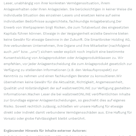
Leser, unabhängig von ihrer konkreten Vermögenssituation, ihrem
Anlageverhalten oder ihren Anlagezielen. Sie berücksichtigen in keiner Weise die
individuelle Situation des einzelnen Lesers und ersetzen keine auf seine
individuellen Bedürfnisse ausgerichtete, fachkundige Anlageberatung.Der
Erwerb von Wertpapieren birgt Risiken, die zum Totalverlust des eingesetzten
Kapitals führen können. Etwaige in der Vergangenheit erzielte Gewinne bieten
keine Gewähr für etwaige Gewinne in der Zukunft. Die Smartbroker Holding AG,
ihre verbundenen Unternehmen, ihre Organe und ihre Mitarbeiter (nachfolgend
auch „wir“ bzw. „uns“) sichern weder explizit noch implizit eine bestimmte
Kursentwicklung von Anlageprodukten oder Anlageproduktklassen zu. Wir
empfehlen, vor jeder Anlageentscheidung die zum Anlageprodukt gesetzlich zur
Verfügung zu stellenden Informationen (z.B. den Verkaufsprospekt) zur
Kenntnis zu nehmen und einen fachkundigen Berater zu konsultieren.Wir
übernehmen keine Gewähr für die Aktualität, Richtigkeit, Angemessenheit,
Qualität und Vollständigkeit der auf wallstreetONLINE zur Verfügung gestellten
Informationen.Machen Leser die bei wallstreetONLINE veröffentlichten Inhalte
zur Grundlage eigener Anlageentscheidungen, so geschieht dies auf eigenes
Risiko. Soweit rechtlich zulässig, schließen wir unsere Haftung für etwaige
direkt oder indirekt damit verbundene Vermögensschäden aus. Eine Haftung für
Vorsatz oder grobe Fahrlässigkeit bleibt unberührt.
Ergänzender Hinweis für Inhalte externer Autoren: