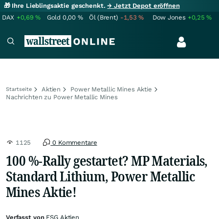
🎁 Ihre Lieblingsaktie geschenkt.
→ Jetzt Depot eröffnen
DAX
+0,69
%
Gold
0,00
%
Öl (Brent)
-1,53
%
Dow Jones
+0,25
%
Aktien
Power Metallic Mines Aktie
Startseite
Nachrichten zu Power Metallic Mines
1125
0 Kommentare
100 %-Rally gestartet? MP Materials,
Standard Lithium, Power Metallic
Mines Aktie!
Verfasst von
ESG Aktien