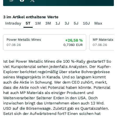
3 im Artikel enthaltene Werte
Intraday
5T
1M
3M
1J
3J
5J
10J
Max
Power Metallic Mines
+26,58
%
07.08.26
0,7360
EUR
07.08.26
Ist bei Power Metallic Mines die 100 %-Rally gestartet? So
viel Kurspotenzial sehen jedenfalls Analysten. Der Kupfer-
Explorer berichtet regelmäßig über starke Bohrergebnisse
seines Megaprojekts in Kanada. Und so langsam kommt
auch die Aktie in Schwung. Wer dem CEO zuhört, merkt,
dass die Aktie noch viel Potenzial haben könnte. Potenzial
hat auch MP Materials als einziger Produzent und
Weiterverarbeiter Seltener Erden in den USA. Doch
inzwischen bringt das Unternehmen eben auch 12 Mrd.
USD auf die Börsenwaage. Zuletzt gab es Quartalszahlen.
Setzt sich der Aufwärtstrend fort? Einen solchen hat