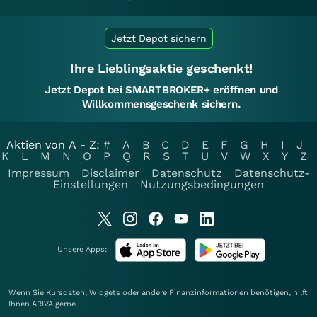
Jetzt Depot sichern
Ihre Lieblingsaktie geschenkt!
Jetzt Depot bei SMARTBROKER+ eröffnen und
Willkommensgeschenk sichern.
Aktien von A - Z:
#
A
B
C
D
E
F
G
H
I
J
K
L
M
N
O
P
Q
R
S
T
U
V
W
X
Y
Z
Impressum
Disclaimer
Datenschutz
Datenschutz-
Einstellungen
Nutzungsbedingungen
Unsere Apps:
Wenn Sie Kursdaten, Widgets oder andere Finanzinformationen benötigen, hilft
Ihnen
ARIVA
gerne.