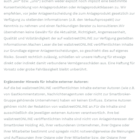
auch „wir“ bzw. „uns“) sichern weder explizit noch implizit eine bestimmte
Kursentwicklung von Anlageprodukten oder Anlageproduktklassen zu. Wir
empfehlen, vor jeder Anlageentscheidung die zum Anlageprodukt gesetzlich zur
Verfügung zu stellenden Informationen (z.B. den Verkaufsprospekt) zur
Kenntnis zu nehmen und einen fachkundigen Berater zu konsultieren.Wir
übernehmen keine Gewähr für die Aktualität, Richtigkeit, Angemessenheit,
Qualität und Vollständigkeit der auf wallstreetONLINE zur Verfügung gestellten
Informationen.Machen Leser die bei wallstreetONLINE veröffentlichten Inhalte
zur Grundlage eigener Anlageentscheidungen, so geschieht dies auf eigenes
Risiko. Soweit rechtlich zulässig, schließen wir unsere Haftung für etwaige
direkt oder indirekt damit verbundene Vermögensschäden aus. Eine Haftung für
Vorsatz oder grobe Fahrlässigkeit bleibt unberührt.
Ergänzender Hinweis für Inhalte externer Autoren:
Auf die bei wallstreetONLINE veröffentlichten Inhalte externer Autoren (wie z.B.
von Gastkommentatoren, Nachrichtenagenturen oder nicht zur Smartbroker-
Gruppe gehörende Unternehmen) haben wir keinen Einfluss. Externe Autoren
gehören nicht der Redaktion von wallstreetONLINE an.Für die Inhalte sind
ausschließlich die jeweiligen externen Autoren verantwortlich. Ihre bei
wallstreetONLINE veröffentlichten Inhalte sind nicht von Anlageinteressen der
Smartbroker Holding AG, ihrer verbundenen Unternehmen, ihrer Organe oder
ihrer Mitarbeiter bestimmt und spiegeln nicht notwendigerweise die Meinungen
und Auffassungen ihrer Organe oder ihrer Mitarbeiter bzw. der Organe ihrer