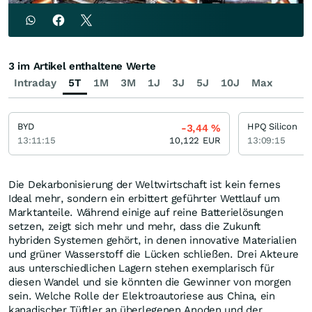
3 im Artikel enthaltene Werte
Intraday
5T
1M
3M
1J
3J
5J
10J
Max
BYD
HPQ Silicon
-3,44
%
13:11:15
10,122
EUR
13:09:15
Die Dekarbonisierung der Weltwirtschaft ist kein fernes
Ideal mehr, sondern ein erbittert geführter Wettlauf um
Marktanteile. Während einige auf reine Batterielösungen
setzen, zeigt sich mehr und mehr, dass die Zukunft
hybriden Systemen gehört, in denen innovative Materialien
und grüner Wasserstoff die Lücken schließen. Drei Akteure
aus unterschiedlichen Lagern stehen exemplarisch für
diesen Wandel und sie könnten die Gewinner von morgen
sein. Welche Rolle der Elektroautoriese aus China, ein
kanadischer Tüftler an überlegenen Anoden und der