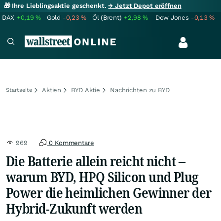
🎁 Ihre Lieblingsaktie geschenkt.
→ Jetzt Depot eröffnen
DAX
+0,19
%
Gold
-0,23
%
Öl (Brent)
+2,98
%
Dow Jones
-0,13
%
Aktien
BYD Aktie
Nachrichten zu BYD
Startseite
969
0 Kommentare
Die Batterie allein reicht nicht –
warum BYD, HPQ Silicon und Plug
Power die heimlichen Gewinner der
Hybrid-Zukunft werden