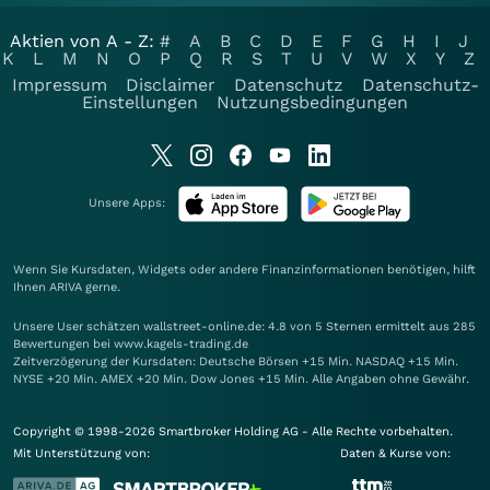
Aktien von A - Z:
#
A
B
C
D
E
F
G
H
I
J
K
L
M
N
O
P
Q
R
S
T
U
V
W
X
Y
Z
Impressum
Disclaimer
Datenschutz
Datenschutz-
Einstellungen
Nutzungsbedingungen
Unsere Apps:
Wenn Sie Kursdaten, Widgets oder andere Finanzinformationen benötigen, hilft
Ihnen
ARIVA
gerne.
Unsere User schätzen wallstreet-online.de: 4.8 von 5 Sternen ermittelt aus 285
Bewertungen bei www.kagels-trading.de
Zeitverzögerung der Kursdaten: Deutsche Börsen +15 Min. NASDAQ +15 Min.
NYSE +20 Min. AMEX +20 Min. Dow Jones +15 Min. Alle Angaben ohne Gewähr.
Copyright © 1998-2026 Smartbroker Holding AG - Alle Rechte vorbehalten.
Mit Unterstützung von:
Daten & Kurse von: