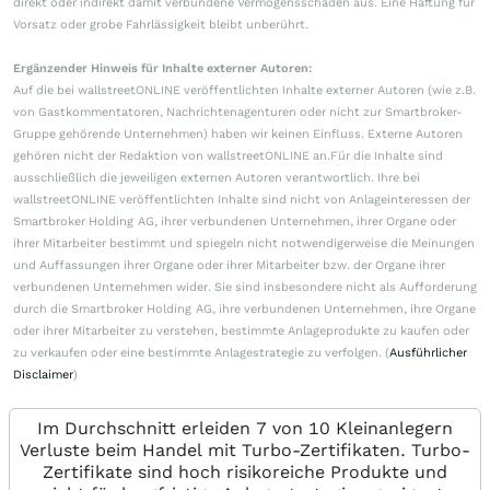
direkt oder indirekt damit verbundene Vermögensschäden aus. Eine Haftung für
Vorsatz oder grobe Fahrlässigkeit bleibt unberührt.
Ergänzender Hinweis für Inhalte externer Autoren:
Auf die bei wallstreetONLINE veröffentlichten Inhalte externer Autoren (wie z.B.
von Gastkommentatoren, Nachrichtenagenturen oder nicht zur Smartbroker-
Gruppe gehörende Unternehmen) haben wir keinen Einfluss. Externe Autoren
gehören nicht der Redaktion von wallstreetONLINE an.Für die Inhalte sind
ausschließlich die jeweiligen externen Autoren verantwortlich. Ihre bei
wallstreetONLINE veröffentlichten Inhalte sind nicht von Anlageinteressen der
Smartbroker Holding AG, ihrer verbundenen Unternehmen, ihrer Organe oder
ihrer Mitarbeiter bestimmt und spiegeln nicht notwendigerweise die Meinungen
und Auffassungen ihrer Organe oder ihrer Mitarbeiter bzw. der Organe ihrer
verbundenen Unternehmen wider. Sie sind insbesondere nicht als Aufforderung
durch die Smartbroker Holding AG, ihre verbundenen Unternehmen, ihre Organe
oder ihrer Mitarbeiter zu verstehen, bestimmte Anlageprodukte zu kaufen oder
zu verkaufen oder eine bestimmte Anlagestrategie zu verfolgen. (
Ausführlicher
Disclaimer
)
Im Durchschnitt erleiden 7 von 10 Kleinanlegern
Verluste beim Handel mit Turbo-Zertifikaten. Turbo-
Zertifikate sind hoch risikoreiche Produkte und