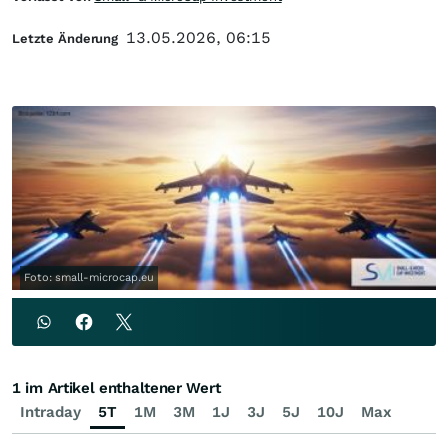
13.05.2026, 06:15
Letzte Änderung
Foto: small-microcap.eu
1 im Artikel enthaltener Wert
Intraday
5T
1M
3M
1J
3J
5J
10J
Max