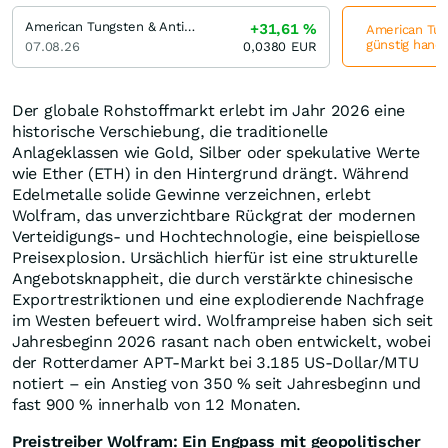
American Tungsten & Antimony
+31,61
%
American Tun
günstig hande
07.08.26
0,0380
EUR
Der globale Rohstoffmarkt erlebt im Jahr 2026 eine
historische Verschiebung, die traditionelle
Anlageklassen wie Gold, Silber oder spekulative Werte
wie Ether (ETH) in den Hintergrund drängt. Während
Edelmetalle solide Gewinne verzeichnen, erlebt
Wolfram, das unverzichtbare Rückgrat der modernen
Verteidigungs- und Hochtechnologie, eine beispiellose
Preisexplosion. Ursächlich hierfür ist eine strukturelle
Angebotsknappheit, die durch verstärkte chinesische
Exportrestriktionen und eine explodierende Nachfrage
im Westen befeuert wird. Wolframpreise haben sich seit
Jahresbeginn 2026 rasant nach oben entwickelt, wobei
der Rotterdamer APT-Markt bei 3.185 US-Dollar/MTU
notiert – ein Anstieg von 350 % seit Jahresbeginn und
fast 900 % innerhalb von 12 Monaten.
Preistreiber Wolfram: Ein Engpass mit geopolitischer