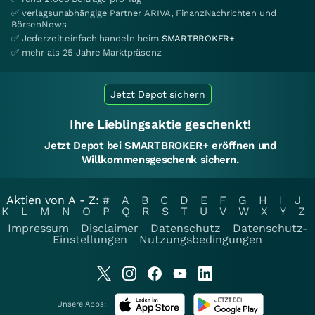
✅ verlagsunabhängige Partner ARIVA, FinanzNachrichten und
BörsenNews
✅ Jederzeit einfach handeln beim
SMARTBROKER+
✅ mehr als 25 Jahre Marktpräsenz
Jetzt Depot sichern
Ihre Lieblingsaktie geschenkt!
Jetzt Depot bei SMARTBROKER+ eröffnen und
Willkommensgeschenk sichern.
Aktien von A - Z:
#
A
B
C
D
E
F
G
H
I
J
K
L
M
N
O
P
Q
R
S
T
U
V
W
X
Y
Z
Impressum
Disclaimer
Datenschutz
Datenschutz-
Einstellungen
Nutzungsbedingungen
Unsere Apps: