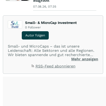
aufgelöst
07.08.26, 07:35
Small- & MicroCap Investment
0
Follower
Autor folgen
Small- und MicroCaps – das ist unsere
Leidenschaft: Alle Sektoren und alle Regionen.
Wir bieten spannende und gut recherchierte
Einblicke in branchen- und marktbezogene
Mehr anzeigen
Nachrichten. Unsere Journalisten verfügen über
RSS-Feed abonnieren
umfangreiche Erfahrungen in der Branche und
berichten über ihre jeweiligen Sektoren, damit
Sie die neuesten Nachrichten von einigen der
besten Reporter des Landes erhalten.