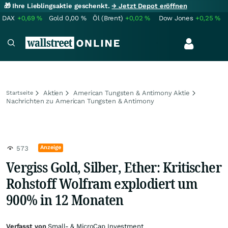
🎁 Ihre Lieblingsaktie geschenkt.
→ Jetzt Depot eröffnen
DAX
+0,69
%
Gold
0,00
%
Öl (Brent)
+0,02
%
Dow Jones
+0,25
%
Aktien
American Tungsten & Antimony Aktie
Startseite
Nachrichten zu American Tungsten & Antimony
Anzeige
573
Vergiss Gold, Silber, Ether: Kritischer
Rohstoff Wolfram explodiert um
900% in 12 Monaten
Verfasst von
Small- & MicroCap Investment