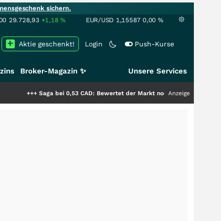
mensgeschenk sichern.
00
29.728,93
+1,18
%
EUR/USD
1,15587
0,00
%
Aktie geschenkt!
Login
Push-Kurse
zins
Broker-Magazin ✨
Unsere Services
Saga bei 0,53 CAD: Bewertet der Markt noch immer nur die Hälfte der Stor
Anzeige