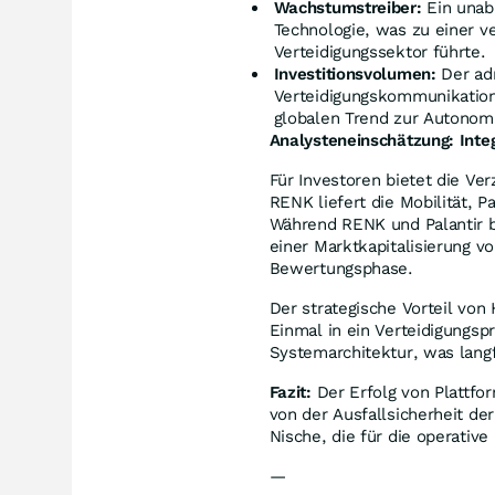
Wachstumstreiber:
Ein unab
Technologie, was zu einer 
Verteidigungssektor führte.
Investitionsvolumen:
Der adr
Verteidigungskommunikation 
globalen Trend zur Autonom
Analysteneinschätzung: Inte
Für Investoren bietet die V
RENK liefert die Mobilität, Pa
Während RENK und Palantir b
einer Marktkapitalisierung v
Bewertungsphase.
Der strategische Vorteil von
Einmal in ein Verteidigungspr
Systemarchitektur, was langf
Fazit:
Der Erfolg von Plattfo
von der Ausfallsicherheit de
Nische, die für die operativ
—