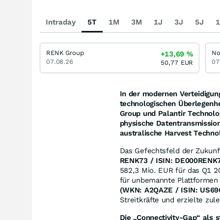
Intraday
5T
1M
3M
1J
3J
5J
1
RENK Group
No
+13,69
%
07.08.26
07
50,77
EUR
In der modernen Verteidigun
technologischen Überlegenhe
Group und Palantir Technolo
physische Datentransmissio
australische Harvest Technolo
Das Gefechtsfeld der Zukunf
RENK73 / ISIN: DE000RENK
582,3 Mio. EUR für das Q1 20
für unbemannte Plattformen m
(WKN: A2QAZE / ISIN: US69
Streitkräfte und erzielte zu
Die „Connectivity-Gap“ als s