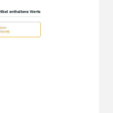
tikel enthaltene Werte
ion!
schenkt