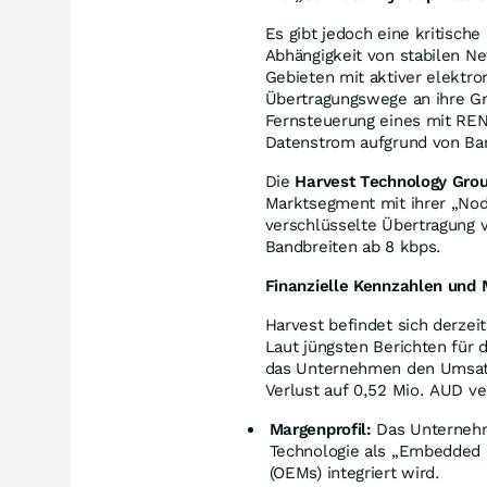
Es gibt jedoch eine kritisch
Abhängigkeit von stabilen N
Gebieten mit aktiver elektr
Übertragungswege an ihre Gre
Fernsteuerung eines mit REN
Datenstrom aufgrund von Ba
Die
Harvest Technology Gro
Marktsegment mit ihrer „Nod
verschlüsselte Übertragung 
Bandbreiten ab 8 kbps.
Finanzielle Kennzahlen und 
Harvest befindet sich derzei
Laut jüngsten Berichten für 
das Unternehmen den Umsatz
Verlust auf 0,52 Mio. AUD ve
Margenprofil:
Das Unternehm
Technologie als „Embedded In
(OEMs) integriert wird.