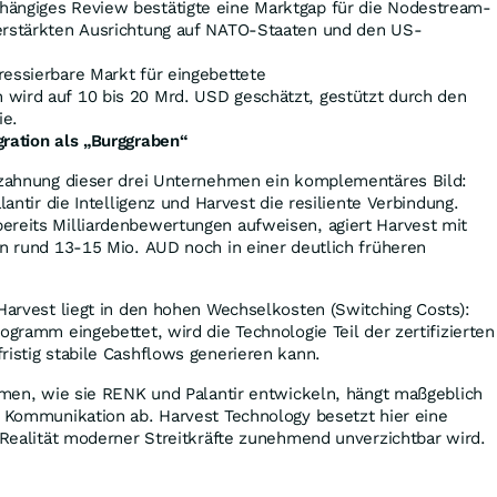
hängiges Review bestätigte eine Marktgap für die Nodestream-
verstärkten Ausrichtung auf NATO-Staaten und den US-
essierbare Markt für eingebettete
wird auf 10 bis 20 Mrd. USD geschätzt, gestützt durch den
ie.
gration als „Burggraben“
erzahnung dieser drei Unternehmen ein komplementäres Bild:
lantir die Intelligenz und Harvest die resiliente Verbindung.
ereits Milliardenbewertungen aufweisen, agiert Harvest mit
on rund 13-15 Mio. AUD noch in einer deutlich früheren
 Harvest liegt in den hohen Wechselkosten (Switching Costs):
ogramm eingebettet, wird die Technologie Teil der zertifizierten
ristig stabile Cashflows generieren kann.
rmen, wie sie RENK und Palantir entwickeln, hängt maßgeblich
r Kommunikation ab. Harvest Technology besetzt hier eine
e Realität moderner Streitkräfte zunehmend unverzichtbar wird.