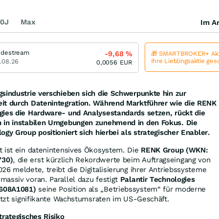
0J
Max
Im Ar
destream
-9,68
%
🎁 SMARTBROKER+ Akt
Ihre Lieblingsaktie ge
.08.26
0,0056
EUR
gsindustrie verschieben sich die Schwerpunkte hin zur
it durch Datenintegration. Während Marktführer wie die RENK
gies die Hardware- und Analysestandards setzen, rückt die
n in instabilen Umgebungen zunehmend in den Fokus. Die
gy Group positioniert sich hierbei als strategischer Enabler.
t ist ein datenintensives Ökosystem. Die
RENK Group (WKN:
730)
, die erst kürzlich Rekordwerte beim Auftragseingang von
26 meldete, treibt die Digitalisierung ihrer Antriebssysteme
assiv voran. Parallel dazu festigt
Palantir Technologies
608A1081)
seine Position als „Betriebssystem“ für moderne
letzt signifikante Wachstumsraten im US-Geschäft.
trategisches Risiko