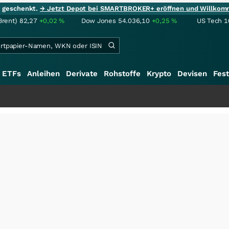
ie geschenkt.
→ Jetzt Depot bei SMARTBROKER+ eröffnen und Willkom
Brent)
82,27
+0,02
%
Dow Jones
54.036,10
+0,25
%
US Tech 1
ETFs
Anleihen
Derivate
Rohstoffe
Krypto
Devisen
Fest
+++