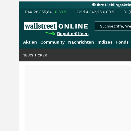
🎁 Ihre Lieblingsakt
DAX
26.355,84
+0,69
%
Gold
4.342,26
0,00
%
Öl (
Depot eröffnen
Aktien
Community
Nachrichten
Indizes
Fonds
NEWS TICKER