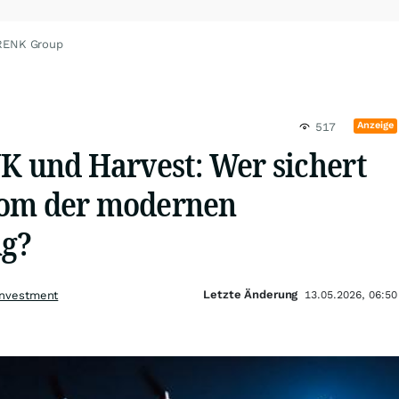
 RENK Group
Anzeige
517
NK und Harvest: Wer sichert
rom der modernen
ng?
Letzte Änderung
Investment
13.05.2026, 06:50