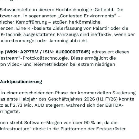
e Schwachstelle in diesem Hochtechnologie-Geflecht: Die
etzwerken. In sogenannten „Contested Environments“ –
onischer Kampfführung – stoßen herkömmliche
nzen. Eine KI-basierte Zielerfassung von Palantir oder die
K-Technik ausgestatteten Fahrzeugs sind ineffektiv, wenn der
ndbreitenmangel oder Jamming abbricht.
up (WKN: A2P79M / ISIN: AU0000067645)
adressiert dieses
estream“-Protokolltechnologie. Diese ermöglicht die
von Video- und Telemetriedaten bei extrem niedrigen
Marktpositionierung
t in einer entscheidenden Phase der kommerziellen Skalierung.
das erste Halbjahr des Geschäftsjahres 2026 (H1 FY26) konnte
 auf 2,73 Mio. AUD steigern, während sich der EBITDA-
rringerte.
en strebt Software-Margen von über 90 % an, da die
frastructure“ direkt in die Plattformen der Erstausrüster