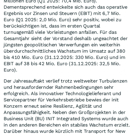
Millionen Euro (Q1 2025: 70,4 Mio. Euro).
Dementsprechend entwickelte sich auch das operative
Ergebnis vor Zinsen und Steuern (EBIT) mit 6,7 Mio.
Euro (Q1 2025: 2,0 Mio. Euro) sehr positiv, wobei zu
berücksichtigen ist, dass im ersten Quartal
turnusgemäß viele Vorleistungen anfallen. Für das
Gesamtjahr sieht der Vorstand deshalb ungeachtet der
jüngsten geopolitischen Verwerfungen ein weiterhin
überdurchschnittliches Wachstum im Umsatz auf 380
bis 410 Mio. Euro (31.12.2025: 330 Mio. Euro) und im
EBIT auf 38 bis 42 Mio. Euro (31.12.2025: 32,5 Mio.
Euro).
Der Jahresauftakt verlief trotz weltweiter Turbulenzen
und herausfordernder Rahmenbedingungen sehr
erfolgreich. Als innovativer Technologielieferant und
Servicepartner für Verkehrsbetriebe bewies der init
Konzern erneut seine Resilienz, Agilität und
Anpassungsfähigkeit. Neben den Großprojekten in der
Business Unit (BU) INIT Integrated Systems wurde auch
in den anderen Bereichen ein stabiles Wachstum erzielt.
Darüber hinaus wurde kürzlich mit Transport for New