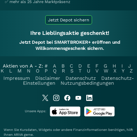
✅ mehr als 25 Jahre Marktpräsenz
Jetzt Depot sichern
Ihre Lieblingsaktie geschenkt!
Jetzt Depot bei SMARTBROKER+ eröffnen und
Willkommensgeschenk sichern.
Aktien von A - Z:
#
A
B
C
D
E
F
G
H
I
J
K
L
M
N
O
P
Q
R
S
T
U
V
W
X
Y
Z
Impressum
Disclaimer
Datenschutz
Datenschutz-
Einstellungen
Nutzungsbedingungen
Unsere Apps:
Wenn Sie Kursdaten, Widgets oder andere Finanzinformationen benötigen, hilft
Ihnen
ARIVA
gerne.