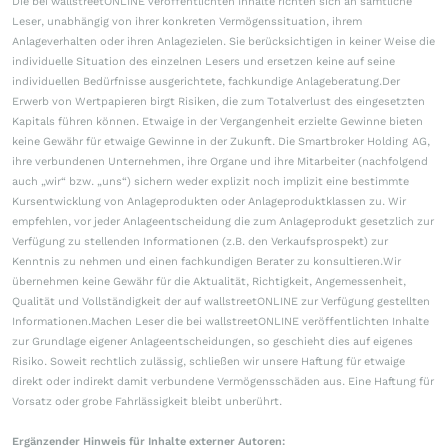
Die bei wallstreetONLINE veröffentlichten Inhalte richten sich an sämtliche
Leser, unabhängig von ihrer konkreten Vermögenssituation, ihrem
Anlageverhalten oder ihren Anlagezielen. Sie berücksichtigen in keiner Weise die
individuelle Situation des einzelnen Lesers und ersetzen keine auf seine
individuellen Bedürfnisse ausgerichtete, fachkundige Anlageberatung.Der
Erwerb von Wertpapieren birgt Risiken, die zum Totalverlust des eingesetzten
Kapitals führen können. Etwaige in der Vergangenheit erzielte Gewinne bieten
keine Gewähr für etwaige Gewinne in der Zukunft. Die Smartbroker Holding AG,
ihre verbundenen Unternehmen, ihre Organe und ihre Mitarbeiter (nachfolgend
auch „wir“ bzw. „uns“) sichern weder explizit noch implizit eine bestimmte
Kursentwicklung von Anlageprodukten oder Anlageproduktklassen zu. Wir
empfehlen, vor jeder Anlageentscheidung die zum Anlageprodukt gesetzlich zur
Verfügung zu stellenden Informationen (z.B. den Verkaufsprospekt) zur
Kenntnis zu nehmen und einen fachkundigen Berater zu konsultieren.Wir
übernehmen keine Gewähr für die Aktualität, Richtigkeit, Angemessenheit,
Qualität und Vollständigkeit der auf wallstreetONLINE zur Verfügung gestellten
Informationen.Machen Leser die bei wallstreetONLINE veröffentlichten Inhalte
zur Grundlage eigener Anlageentscheidungen, so geschieht dies auf eigenes
Risiko. Soweit rechtlich zulässig, schließen wir unsere Haftung für etwaige
direkt oder indirekt damit verbundene Vermögensschäden aus. Eine Haftung für
Vorsatz oder grobe Fahrlässigkeit bleibt unberührt.
Ergänzender Hinweis für Inhalte externer Autoren: