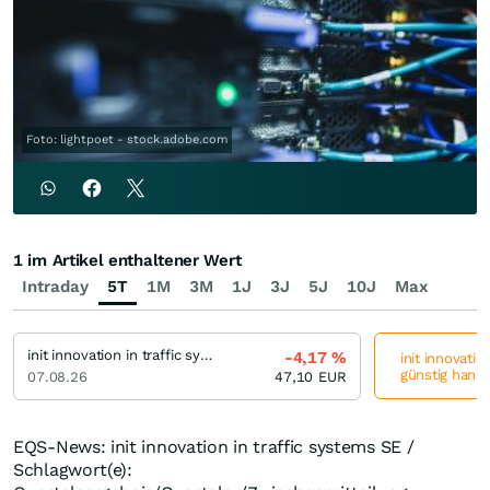
Foto: lightpoet - stock.adobe.com
1 im Artikel enthaltener Wert
Intraday
5T
1M
3M
1J
3J
5J
10J
Max
init innovation in traffic systems
-4,17
%
init innovatio
günstig hande
07.08.26
47,10
EUR
EQS-News: init innovation in traffic systems SE /
Schlagwort(e):