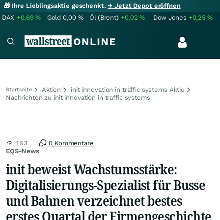
🎁 Ihre Lieblingsaktie geschenkt.
→ Jetzt Depot eröffnen
DAX
+0,69
%
Gold
0,00
%
Öl (Brent)
+0,02
%
Dow Jones
+0,25
%
Aktien
init innovation in traffic systems Aktie
Startseite
Nachrichten zu init innovation in traffic systems
153
0 Kommentare
EQS-News
init beweist Wachstumsstärke:
Digitalisierungs-Spezialist für Busse
und Bahnen verzeichnet bestes
erstes Quartal der Firmengeschichte