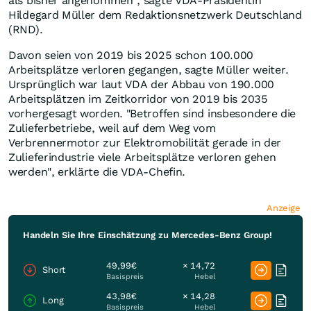
als bisher angenommen", sagte VDA-Präsidentin
Hildegard Müller dem Redaktionsnetzwerk Deutschland
(RND).
Davon seien von 2019 bis 2025 schon 100.000
Arbeitsplätze verloren gegangen, sagte Müller weiter.
Ursprünglich war laut VDA der Abbau von 190.000
Arbeitsplätzen im Zeitkorridor von 2019 bis 2035
vorhergesagt worden. "Betroffen sind insbesondere die
Zulieferbetriebe, weil auf dem Weg vom
Verbrennermotor zur Elektromobilität gerade in der
Zulieferindustrie viele Arbeitsplätze verloren gehen
werden", erklärte die VDA-Chefin.
Anzeige
Handeln Sie Ihre Einschätzung zu Mercedes-Benz Group!
49,99€
× 14,72
Short
Basispreis
Hebel
43,98€
× 14,28
Long
Basispreis
Hebel