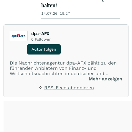
halten!
14.07.26, 19:27
dpa-AFX
0
Follower
Autor folgen
Die Nachrichtenagentur dpa-AFX zählt zu den
führenden Anbietern von Finanz- und
Wirtschaftsnachrichten in deutscher und
englischer Sprache. Gestützt auf ein
Mehr anzeigen
internationales Agentur-Netzwerk berichtet
RSS-Feed abonnieren
dpa-AFX unabhängig, zuverlässig und schnell
von allen wichtigen Finanzstandorten der Welt.
Die Nutzung der Inhalte in Form eines RSS-
Feeds ist ausschließlich für private und nicht
kommerzielle Internetangebote zulässig. Eine
dauerhafte Archivierung der dpa-AFX-
Nachrichten auf diesen Seiten ist nicht zulässig.
Alle Rechte bleiben vorbehalten. (dpa-AFX)