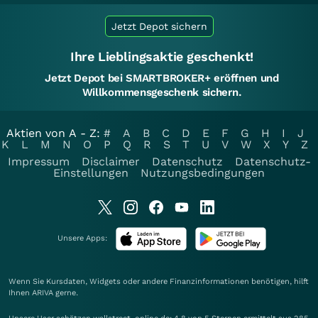
Jetzt Depot sichern
Ihre Lieblingsaktie geschenkt!
Jetzt Depot bei SMARTBROKER+ eröffnen und
Willkommensgeschenk sichern.
Aktien von A - Z:
#
A
B
C
D
E
F
G
H
I
J
K
L
M
N
O
P
Q
R
S
T
U
V
W
X
Y
Z
Impressum
Disclaimer
Datenschutz
Datenschutz-
Einstellungen
Nutzungsbedingungen
Unsere Apps:
Wenn Sie Kursdaten, Widgets oder andere Finanzinformationen benötigen, hilft
Ihnen
ARIVA
gerne.