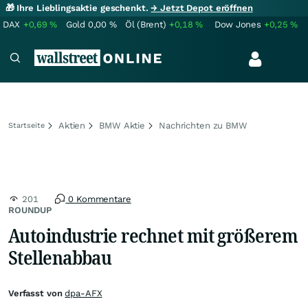
🎁 Ihre Lieblingsaktie geschenkt.
→ Jetzt Depot eröffnen
DAX
+0,69
%
Gold
0,00
%
Öl (Brent)
+0,18
%
Dow Jones
+0,25
%
Aktien
BMW Aktie
Nachrichten zu BMW
Startseite
201
0 Kommentare
ROUNDUP
Autoindustrie rechnet mit größerem
Stellenabbau
Verfasst von
dpa-AFX