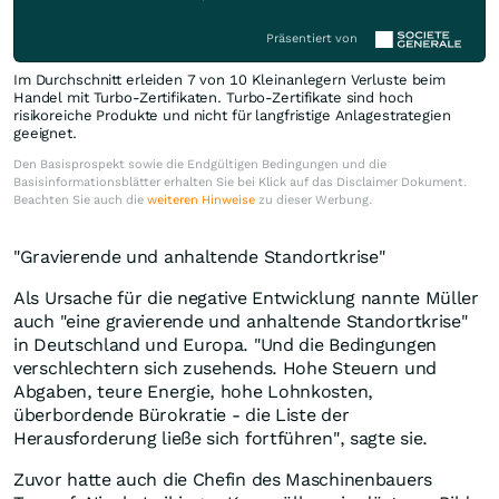
Präsentiert von
Im Durchschnitt erleiden 7 von 10 Kleinanlegern Verluste beim
Handel mit Turbo-Zertifikaten. Turbo-Zertifikate sind hoch
risikoreiche Produkte und nicht für langfristige Anlagestrategien
geeignet.
Den Basisprospekt sowie die Endgültigen Bedingungen und die
Basisinformationsblätter erhalten Sie bei Klick auf das Disclaimer Dokument.
Beachten Sie auch die
weiteren Hinweise
zu dieser Werbung.
"Gravierende und anhaltende Standortkrise"
Als Ursache für die negative Entwicklung nannte Müller
auch "eine gravierende und anhaltende Standortkrise"
in Deutschland und Europa. "Und die Bedingungen
verschlechtern sich zusehends. Hohe Steuern und
Abgaben, teure Energie, hohe Lohnkosten,
überbordende Bürokratie - die Liste der
Herausforderung ließe sich fortführen", sagte sie.
Zuvor hatte auch die Chefin des Maschinenbauers