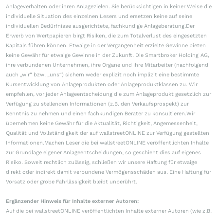
Anlageverhalten oder ihren Anlagezielen. Sie berücksichtigen in keiner Weise die
individuelle Situation des einzelnen Lesers und ersetzen keine auf seine
individuellen Bedürfnisse ausgerichtete, fachkundige Anlageberatung.Der
Erwerb von Wertpapieren birgt Risiken, die zum Totalverlust des eingesetzten
Kapitals führen können. Etwaige in der Vergangenheit erzielte Gewinne bieten
keine Gewähr für etwaige Gewinne in der Zukunft. Die Smartbroker Holding AG,
ihre verbundenen Unternehmen, ihre Organe und ihre Mitarbeiter (nachfolgend
auch „wir“ bzw. „uns“) sichern weder explizit noch implizit eine bestimmte
Kursentwicklung von Anlageprodukten oder Anlageproduktklassen zu. Wir
empfehlen, vor jeder Anlageentscheidung die zum Anlageprodukt gesetzlich zur
Verfügung zu stellenden Informationen (z.B. den Verkaufsprospekt) zur
Kenntnis zu nehmen und einen fachkundigen Berater zu konsultieren.Wir
übernehmen keine Gewähr für die Aktualität, Richtigkeit, Angemessenheit,
Qualität und Vollständigkeit der auf wallstreetONLINE zur Verfügung gestellten
Informationen.Machen Leser die bei wallstreetONLINE veröffentlichten Inhalte
zur Grundlage eigener Anlageentscheidungen, so geschieht dies auf eigenes
Risiko. Soweit rechtlich zulässig, schließen wir unsere Haftung für etwaige
direkt oder indirekt damit verbundene Vermögensschäden aus. Eine Haftung für
Vorsatz oder grobe Fahrlässigkeit bleibt unberührt.
Ergänzender Hinweis für Inhalte externer Autoren:
Auf die bei wallstreetONLINE veröffentlichten Inhalte externer Autoren (wie z.B.