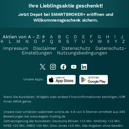
Ihre Lieblingsaktie geschenkt!
Jetzt Depot bei SMARTBROKER+ eröffnen und
Willkommensgeschenk sichern.
Aktien von A - Z:
#
A
B
C
D
E
F
G
H
I
J
K
L
M
N
O
P
Q
R
S
T
U
V
W
X
Y
Z
Impressum
Disclaimer
Datenschutz
Datenschutz-
Einstellungen
Nutzungsbedingungen
Unsere Apps:
Wenn Sie Kursdaten, Widgets oder andere Finanzinformationen benötigen, hilft
Ihnen
ARIVA
gerne.
Unsere User schätzen wallstreet-online.de: 4.8 von 5 Sternen ermittelt aus 285
Bewertungen bei www.kagels-trading.de
Zeitverzögerung der Kursdaten: Deutsche Börsen +15 Min. NASDAQ +15 Min.
NYSE +20 Min. AMEX +20 Min. Dow Jones +15 Min. Alle Angaben ohne Gewähr.