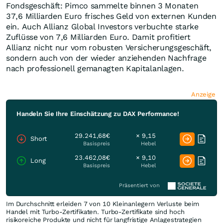
Fondsgeschäft: Pimco sammelte binnen 3 Monaten
37,6 Milliarden Euro frisches Geld von externen Kunden
ein. Auch Allianz Global Investors verbuchte starke
Zuflüsse von 7,6 Milliarden Euro. Damit profitiert
Allianz nicht nur vom robusten Versicherungsgeschäft,
sondern auch von der wieder anziehenden Nachfrage
nach professionell gemanagten Kapitalanlagen.
Anzeige
Handeln Sie Ihre Einschätzung zu DAX Performance!
29.241,68€
× 9,15
Short
Basispreis
Hebel
23.462,08€
× 9,10
Long
Basispreis
Hebel
Präsentiert von
Im Durchschnitt erleiden 7 von 10 Kleinanlegern Verluste beim
Handel mit Turbo-Zertifikaten. Turbo-Zertifikate sind hoch
risikoreiche Produkte und nicht für langfristige Anlagestrategien