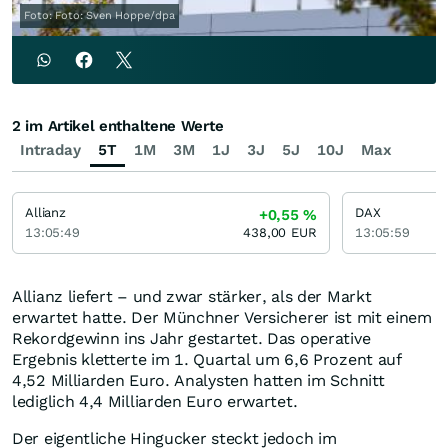
Foto: Foto: Sven Hoppe/dpa
2 im Artikel enthaltene Werte
Intraday
5T
1M
3M
1J
3J
5J
10J
Max
Allianz
DAX
+0,55
%
13:05:49
438,00
EUR
13:05:59
Allianz liefert – und zwar stärker, als der Markt
erwartet hatte. Der Münchner Versicherer ist mit einem
Rekordgewinn ins Jahr gestartet. Das operative
Ergebnis kletterte im 1. Quartal um 6,6 Prozent auf
4,52 Milliarden Euro. Analysten hatten im Schnitt
lediglich 4,4 Milliarden Euro erwartet.
Der eigentliche Hingucker steckt jedoch im