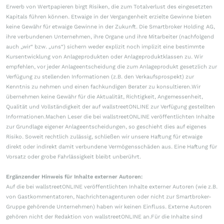
Erwerb von Wertpapieren birgt Risiken, die zum Totalverlust des eingesetzten
Kapitals führen können. Etwaige in der Vergangenheit erzielte Gewinne bieten
keine Gewähr für etwaige Gewinne in der Zukunft. Die Smartbroker Holding AG,
ihre verbundenen Unternehmen, ihre Organe und ihre Mitarbeiter (nachfolgend
auch „wir“ bzw. „uns“) sichern weder explizit noch implizit eine bestimmte
Kursentwicklung von Anlageprodukten oder Anlageproduktklassen zu. Wir
empfehlen, vor jeder Anlageentscheidung die zum Anlageprodukt gesetzlich zur
Verfügung zu stellenden Informationen (z.B. den Verkaufsprospekt) zur
Kenntnis zu nehmen und einen fachkundigen Berater zu konsultieren.Wir
übernehmen keine Gewähr für die Aktualität, Richtigkeit, Angemessenheit,
Qualität und Vollständigkeit der auf wallstreetONLINE zur Verfügung gestellten
Informationen.Machen Leser die bei wallstreetONLINE veröffentlichten Inhalte
zur Grundlage eigener Anlageentscheidungen, so geschieht dies auf eigenes
Risiko. Soweit rechtlich zulässig, schließen wir unsere Haftung für etwaige
direkt oder indirekt damit verbundene Vermögensschäden aus. Eine Haftung für
Vorsatz oder grobe Fahrlässigkeit bleibt unberührt.
Ergänzender Hinweis für Inhalte externer Autoren:
Auf die bei wallstreetONLINE veröffentlichten Inhalte externer Autoren (wie z.B.
von Gastkommentatoren, Nachrichtenagenturen oder nicht zur Smartbroker-
Gruppe gehörende Unternehmen) haben wir keinen Einfluss. Externe Autoren
gehören nicht der Redaktion von wallstreetONLINE an.Für die Inhalte sind