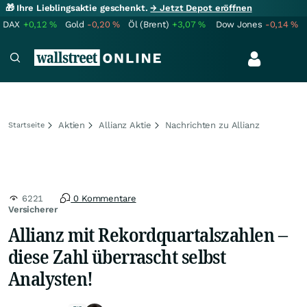
🎁 Ihre Lieblingsaktie geschenkt.
→ Jetzt Depot eröffnen
DAX
+0,12
%
Gold
-0,20
%
Öl (Brent)
+3,07
%
Dow Jones
-0,14
%
Aktien
Allianz Aktie
Nachrichten zu Allianz
Startseite
6221
0 Kommentare
Versicherer
Allianz mit Rekordquartalszahlen –
diese Zahl überrascht selbst
Analysten!