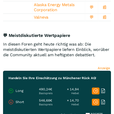
Alaska Energy Metals
💬
📰
Corporation
Valneva
💬
📰
💬 Meistdiskutierte Wertpapiere
In diesen Foren geht heute richtig was ab: Die
meistdiskutierten Wertpapiere liefern Einblick, worüber
die Community aktuell am heftigsten debattiert.
Anzeige
Handeln Sie Ihre Einschätzung zu Münchener Rück AG!
490,24€
× 14,94
Long
Basispreis
Hebel
546,68€
× 14,70
Short
Basispreis
Hebel