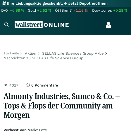
🎁 Ihre Lieblingsaktie geschenkt.
→ Jetzt Depot eröffnen
DAX
+0,69
%
Gold
+2,52
%
Öl (Brent)
-1,16
%
Dow Jones
+0,28
%
Aktien
SELLAS Life Sciences Group Aktie
Startseite
Nachrichten zu SELLAS Life Sciences Group
4017
0 Kommentare
Almonty Industries, Sumco & Co. –
Tops & Flops der Community am
Morgen
Verfasst von
Markt Bote