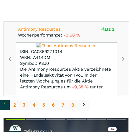
Antimony Resources
Platz 1
Wochenperformance:
-9,68
%
ISIN: CA0369271014
WKN: A414DM
Symbol: K8J0
Die Antimony Resources Aktie verzeichnete
eine Handelsaktivität von rVol. In der
letzten Woche ging es für die Aktie
Antimony Resources um
-9,68
%
runter.
1
2
3
4
5
6
7
8