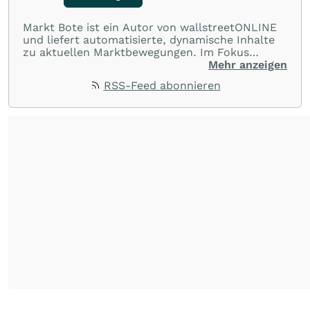
Markt Bote ist ein Autor von wallstreetONLINE
und liefert automatisierte, dynamische Inhalte
zu aktuellen Marktbewegungen. Im Fokus
stehen Tops und Flops, Branchentrends und
Mehr anzeigen
Impulse aus der Community. Ob Tech-Aktien,
RSS-Feed abonnieren
Rohstoffe oder Krypto – die Beiträge sind kurz,
prägnant und regen zur Diskussion an, sodass
Leser schnell einen Überblick gewinnen und
eigene Marktideen entwickeln können.