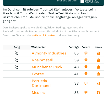
Präsentiert von
Im Durchschnitt erleiden 7 von 10 Kleinanlegern Verluste beim
Handel mit Turbo-Zertifikaten. Turbo-Zertifikate sind hoch
risikoreiche Produkte und nicht für langfristige Anlagestrategien
geeignet.
Den Basisprospekt sowie die Endgültigen Bedingungen und die
Basisinformationsblätter erhalten Sie bei Klick auf das Disclaimer Dokument.
Beachten Sie auch die
weiteren Hinweise
zu dieser Werbung.
Rang
Wertpapier
Beiträge
Forum
News
🥇
Almonty Industries
88
💬
📰
🥈
Rheinmetall
59
💬
📰
🥉
Münchener Rück
43
💬
📰
Evotec
41
💬
📰
Borussia
33
💬
📰
Dortmund
Medios
33
💬
📰