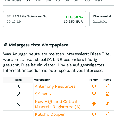
Intraday
5T
1M
3M
1J
3J
5J
10J
Max
SELLAS Life Sciences Group
Rheinmetall
+10,68
%
20:12:19
10,350
EUR
21:16:01
🔎 Meistgesuchte Wertpapiere
Was Anleger heute am meisten interessiert: Diese Titel
wurden auf wallstreetONLINE besonders häufig
gesucht. Dies ist ein klarer Hinweis auf gesteigertes
Informationsbedürfnis oder spekulatives Interesse.
Rang
Wertpapier
Forum
News
🥇
Antimony Resources
💬
📰
🥈
SK hynix
💬
📰
New Highland Critical
🥉
💬
📰
Minerals Registered (A)
Kutcho Copper
💬
📰