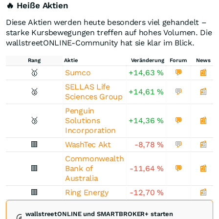
🔥 Heiße Aktien
Diese Aktien werden heute besonders viel gehandelt –
starke Kursbewegungen treffen auf hohes Volumen. Die
wallstreetONLINE-Community hat sie klar im Blick.
Rang
Aktie
Veränderung
Forum
News
🥇
Sumco
+14,63
%
💬
📰
SELLAS Life
🥈
+14,61
%
💬
📰
Sciences Group
Penguin
🥉
Solutions
+14,36
%
💬
📰
Incorporation
🟥
WashTec Akt
-8,78
%
💬
📰
Commonwealth
🟥
Bank of
-11,64
%
💬
📰
Australia
🟥
Ring Energy
-12,70
%
📰
wallstreetONLINE und SMARTBROKER+ starten