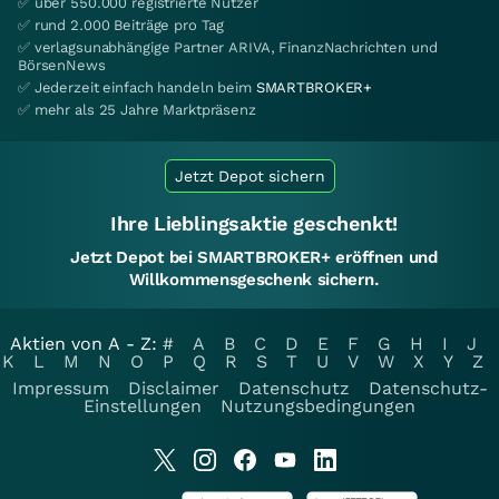
✅ über 550.000 registrierte Nutzer
✅ rund 2.000 Beiträge pro Tag
✅ verlagsunabhängige Partner ARIVA, FinanzNachrichten und
BörsenNews
✅ Jederzeit einfach handeln beim
SMARTBROKER+
✅ mehr als 25 Jahre Marktpräsenz
Jetzt Depot sichern
Ihre Lieblingsaktie geschenkt!
Jetzt Depot bei SMARTBROKER+ eröffnen und
Willkommensgeschenk sichern.
Aktien von A - Z:
#
A
B
C
D
E
F
G
H
I
J
K
L
M
N
O
P
Q
R
S
T
U
V
W
X
Y
Z
Impressum
Disclaimer
Datenschutz
Datenschutz-
Einstellungen
Nutzungsbedingungen