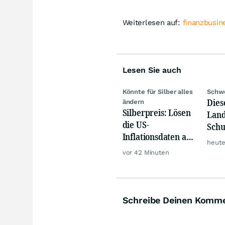
Weiterlesen auf:
finanzbusin
Lesen Sie auch
Könnte für Silber alles
Schwe
Dies
ändern
Silberpreis: Lösen
Land
die US-
Schu
Inflationsdaten am
vers
heute
Mittwoch eine
vor 42 Minuten
große Rallye aus?
Schreibe Deinen Komm