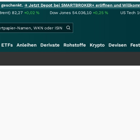
ie geschenkt.
→ Jetzt Depot bei SMARTBROKER+ eröffnen und Willkom
Brent)
82,27
+0,02
%
Dow Jones
54.036,10
+0,25
%
US Tech 1
ETFs
Anleihen
Derivate
Rohstoffe
Krypto
Devisen
Fest