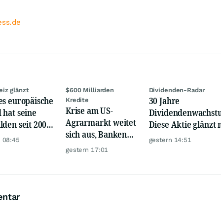
ess.de
iz glänzt
$600 Milliarden
Dividenden-Radar
es europäische
30 Jahre
Kredite
Krise am US-
 hat seine
Dividendenwachst
Agrarmarkt weitet
lden seit 2002
Diese Aktie glänzt 
sich aus, Banken
iebenfacht
Traum-Renditen
 08:45
gestern 14:51
werden nervös
gestern 17:01
entar