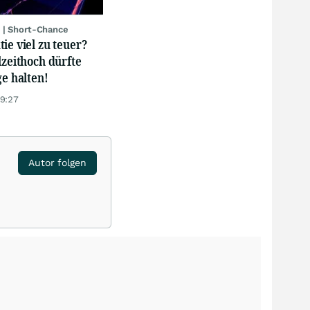
 | Short-Chance
ie viel zu teuer?
lzeithoch dürfte
ge halten!
19:27
Autor folgen