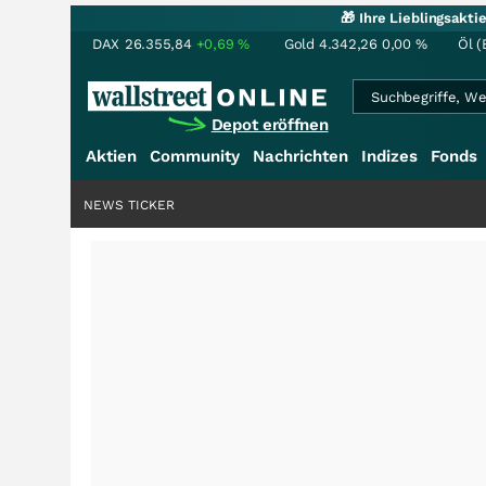
🎁 Ihre Lieblingsakt
DAX
26.355,84
+0,69
%
Gold
4.342,26
0,00
%
Öl (
Depot eröffnen
Aktien
Community
Nachrichten
Indizes
Fonds
NEWS TICKER