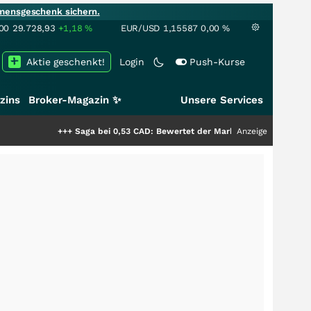
mensgeschenk sichern.
00
29.728,93
+1,18
%
EUR/USD
1,15587
0,00
%
Aktie geschenkt!
Login
Push-Kurse
zins
Broker-Magazin ✨
Unsere Services
+++
Saga bei 0,53 CAD: Bewertet der Markt noch immer nur die Hälfte der 
Anzeige