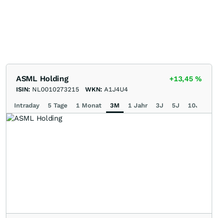
ASML Holding
+13,45
%
ISIN:
NL0010273215
WKN:
A1J4U4
Intraday
5 Tage
1 Monat
3M
1 Jahr
3J
5J
10J
Ma