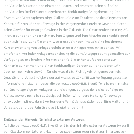
individuelle Situation des einzelnen Lesers und ersetzen keine auf seine
individuellen Bedürfnisse ausgerichtete, fachkundige Anlageberatung.Der
Erwerb von Wertpapieren birgt Risiken, die zum Totalverlust des eingesetzten
Kapitals führen können. Etwaige in der Vergangenheit erzielte Gewinne bieten
keine Gewähr für etwaige Gewinne in der Zukunft. Die Smartbroker Holding AG,
ihre verbundenen Unternehmen, ihre Organe und ihre Mitarbeiter (nachfolgend
auch „wir“ bzw. „uns“) sichern weder explizit noch implizit eine bestimmte
Kursentwicklung von Anlageprodukten oder Anlageproduktklassen zu. Wir
empfehlen, vor jeder Anlageentscheidung die zum Anlageprodukt gesetzlich zur
Verfügung zu stellenden Informationen (z.B. den Verkaufsprospekt) zur
Kenntnis zu nehmen und einen fachkundigen Berater zu konsultieren.Wir
übernehmen keine Gewähr für die Aktualität, Richtigkeit, Angemessenheit,
Qualität und Vollständigkeit der auf wallstreetONLINE zur Verfügung gestellten
Informationen.Machen Leser die bei wallstreetONLINE veröffentlichten Inhalte
zur Grundlage eigener Anlageentscheidungen, so geschieht dies auf eigenes
Risiko. Soweit rechtlich zulässig, schließen wir unsere Haftung für etwaige
direkt oder indirekt damit verbundene Vermögensschäden aus. Eine Haftung für
Vorsatz oder grobe Fahrlässigkeit bleibt unberührt.
Ergänzender Hinweis für Inhalte externer Autoren:
Auf die bei wallstreetONLINE veröffentlichten Inhalte externer Autoren (wie z.B.
von Gastkommentatoren, Nachrichtenagenturen oder nicht zur Smartbroker-