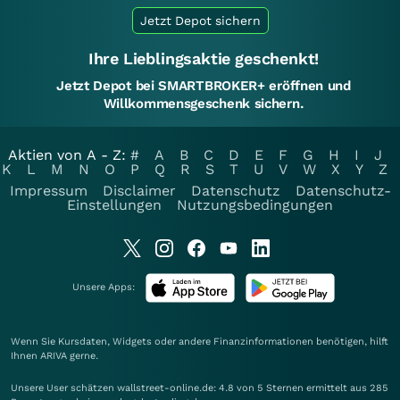
Jetzt Depot sichern
Ihre Lieblingsaktie geschenkt!
Jetzt Depot bei SMARTBROKER+ eröffnen und
Willkommensgeschenk sichern.
Aktien von A - Z:
#
A
B
C
D
E
F
G
H
I
J
K
L
M
N
O
P
Q
R
S
T
U
V
W
X
Y
Z
Impressum
Disclaimer
Datenschutz
Datenschutz-
Einstellungen
Nutzungsbedingungen
Unsere Apps:
Wenn Sie Kursdaten, Widgets oder andere Finanzinformationen benötigen, hilft
Ihnen
ARIVA
gerne.
Unsere User schätzen wallstreet-online.de: 4.8 von 5 Sternen ermittelt aus 285