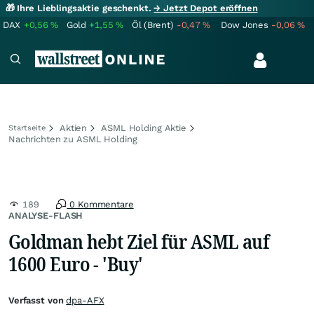
🎁 Ihre Lieblingsaktie geschenkt.
→ Jetzt Depot eröffnen
DAX
+0,56
%
Gold
+1,55
%
Öl (Brent)
-0,47
%
Dow Jones
-0,06
%
Aktien
ASML Holding Aktie
Startseite
Nachrichten zu ASML Holding
189
0 Kommentare
ANALYSE-FLASH
Goldman hebt Ziel für ASML auf
1600 Euro - 'Buy'
Verfasst von
dpa-AFX