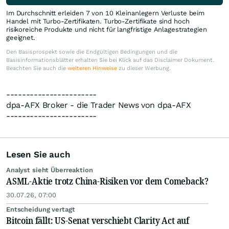
Im Durchschnitt erleiden 7 von 10 Kleinanlegern Verluste beim
Handel mit Turbo-Zertifikaten. Turbo-Zertifikate sind hoch
risikoreiche Produkte und nicht für langfristige Anlagestrategien
geeignet.
Den Basisprospekt sowie die Endgültigen Bedingungen und die
Basisinformationsblätter erhalten Sie bei Klick auf das Disclaimer Dokument.
Beachten Sie auch die
weiteren Hinweise
zu dieser Werbung.
-----------------------
dpa-AFX Broker - die Trader News von dpa-AFX
-----------------------
Lesen Sie auch
Analyst sieht Überreaktion
ASML-Aktie trotz China-Risiken vor dem Comeback?
30.07.26, 07:00
Entscheidung vertagt
Bitcoin fällt: US-Senat verschiebt Clarity Act auf