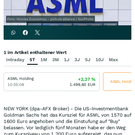
Foto: Nicolas Economou - picture alliance / NurPhoto
1 im Artikel enthaltener Wert
Intraday
5T
1M
3M
1J
3J
5J
10J
Max
ASML Holding
+2,27
%
ASML Holding 
10:55:08
1.499,60
EUR
NEW YORK (dpa-AFX Broker) - Die US-Investmentbank
Goldman Sachs hat das Kursziel für ASML von 1570 auf
1600 Euro angehoben und die Einstufung auf "Buy"
belassen. Vor lediglich fünf Monaten habe er den Weg
zum Kursniveau von 1.200 Euro aufgezeigt, das nun