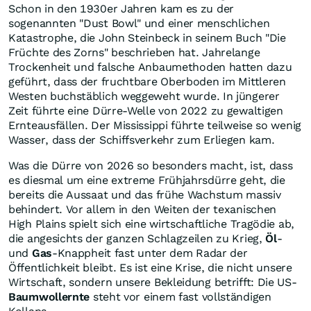
Schon in den 1930er Jahren kam es zu der
sogenannten "Dust Bowl" und einer menschlichen
Katastrophe, die John Steinbeck in seinem Buch "Die
Früchte des Zorns" beschrieben hat. Jahrelange
Trockenheit und falsche Anbaumethoden hatten dazu
geführt, dass der fruchtbare Oberboden im Mittleren
Westen buchstäblich weggeweht wurde. In jüngerer
Zeit führte eine Dürre-Welle von 2022 zu gewaltigen
Ernteausfällen. Der Mississippi führte teilweise so wenig
Wasser, dass der Schiffsverkehr zum Erliegen kam.
Was die Dürre von 2026 so besonders macht, ist, dass
es diesmal um eine extreme Frühjahrsdürre geht, die
bereits die Aussaat und das frühe Wachstum massiv
behindert. Vor allem in den Weiten der texanischen
High Plains spielt sich eine wirtschaftliche Tragödie ab,
die angesichts der ganzen Schlagzeilen zu Krieg,
Öl
-
und
Gas
-Knappheit fast unter dem Radar der
Öffentlichkeit bleibt. Es ist eine Krise, die nicht unsere
Wirtschaft, sondern unsere Bekleidung betrifft: Die US-
Baumwollernte
steht vor einem fast vollständigen