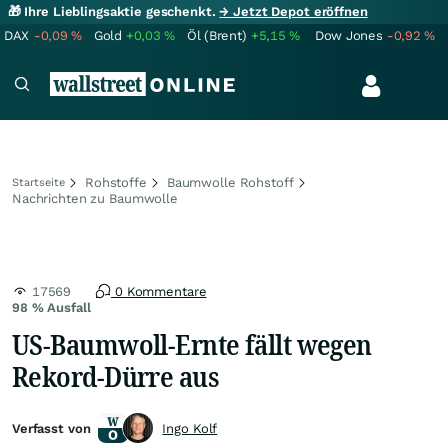
🎁 Ihre Lieblingsaktie geschenkt.
→ Jetzt Depot eröffnen
DAX
-0,09
%
Gold
+0,03
%
Öl (Brent)
+5,15
%
Dow Jones
-0,92
%
Rohstoffe
Baumwolle Rohstoff
Startseite
Nachrichten zu Baumwolle
17569
0 Kommentare
98 % Ausfall
US-Baumwoll-Ernte fällt wegen
Rekord-Dürre aus
Verfasst von
Ingo Kolf