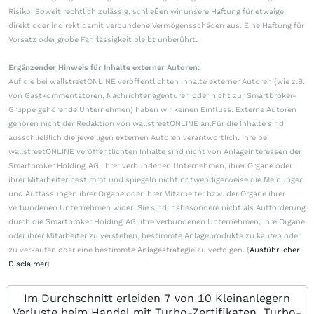
Risiko. Soweit rechtlich zulässig, schließen wir unsere Haftung für etwaige
direkt oder indirekt damit verbundene Vermögensschäden aus. Eine Haftung für
Vorsatz oder grobe Fahrlässigkeit bleibt unberührt.
Ergänzender Hinweis für Inhalte externer Autoren:
Auf die bei wallstreetONLINE veröffentlichten Inhalte externer Autoren (wie z.B.
von Gastkommentatoren, Nachrichtenagenturen oder nicht zur Smartbroker-
Gruppe gehörende Unternehmen) haben wir keinen Einfluss. Externe Autoren
gehören nicht der Redaktion von wallstreetONLINE an.Für die Inhalte sind
ausschließlich die jeweiligen externen Autoren verantwortlich. Ihre bei
wallstreetONLINE veröffentlichten Inhalte sind nicht von Anlageinteressen der
Smartbroker Holding AG, ihrer verbundenen Unternehmen, ihrer Organe oder
ihrer Mitarbeiter bestimmt und spiegeln nicht notwendigerweise die Meinungen
und Auffassungen ihrer Organe oder ihrer Mitarbeiter bzw. der Organe ihrer
verbundenen Unternehmen wider. Sie sind insbesondere nicht als Aufforderung
durch die Smartbroker Holding AG, ihre verbundenen Unternehmen, ihre Organe
oder ihrer Mitarbeiter zu verstehen, bestimmte Anlageprodukte zu kaufen oder
zu verkaufen oder eine bestimmte Anlagestrategie zu verfolgen. (
Ausführlicher
Disclaimer
)
Im Durchschnitt erleiden 7 von 10 Kleinanlegern
Verluste beim Handel mit Turbo-Zertifikaten. Turbo-