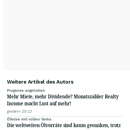
der wallstreetONLINE Redaktion berichten hier
mit ihren Kolleginnen und Kollegen aus den
Partnerredaktionen exklusiv, fundiert,
ausgewogen sowie unabhängig für den Anleger.
Die Zentralredaktion recherchiert intensiv, um
Anlegern der Kategorie Selbstentscheider
relevante Informationen für ihre
Anlageentscheidungen liefern zu können.
NEU:
Podcast "Börse, Baby!"
Weitere Artikel des Autors
Prognose angehoben
Mehr Miete, mehr Dividende? Monatszahler Realty
Income macht Lust auf mehr!
gestern 20:13
Ölkrise mit vollen Tanks
Die weltweiten Ölvorräte sind kaum gesunken, trotz