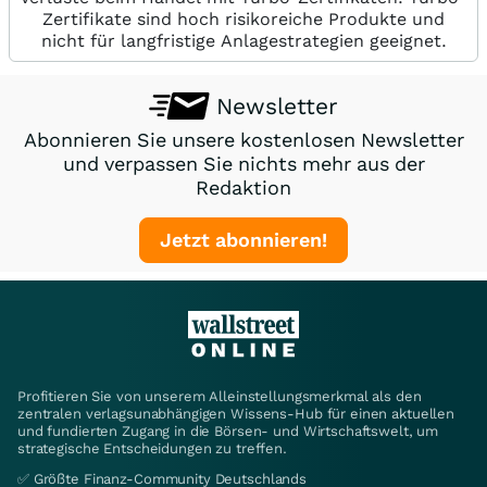
Zertifikate sind hoch risikoreiche Produkte und
nicht für langfristige Anlagestrategien geeignet.
Newsletter
Abonnieren Sie unsere kostenlosen Newsletter
und verpassen Sie nichts mehr aus der
Redaktion
Jetzt abonnieren!
Profitieren Sie von unserem Alleinstellungsmerkmal als den
zentralen verlagsunabhängigen Wissens-Hub für einen aktuellen
und fundierten Zugang in die Börsen- und Wirtschaftswelt, um
strategische Entscheidungen zu treffen.
✅ Größte Finanz-Community Deutschlands