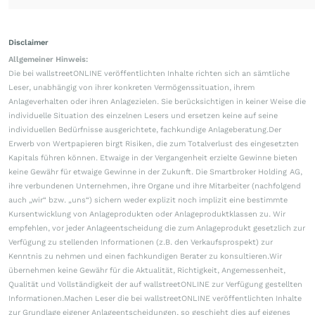
Disclaimer
Allgemeiner Hinweis:
Die bei wallstreetONLINE veröffentlichten Inhalte richten sich an sämtliche
Leser, unabhängig von ihrer konkreten Vermögenssituation, ihrem
Anlageverhalten oder ihren Anlagezielen. Sie berücksichtigen in keiner Weise die
individuelle Situation des einzelnen Lesers und ersetzen keine auf seine
individuellen Bedürfnisse ausgerichtete, fachkundige Anlageberatung.Der
Erwerb von Wertpapieren birgt Risiken, die zum Totalverlust des eingesetzten
Kapitals führen können. Etwaige in der Vergangenheit erzielte Gewinne bieten
keine Gewähr für etwaige Gewinne in der Zukunft. Die Smartbroker Holding AG,
ihre verbundenen Unternehmen, ihre Organe und ihre Mitarbeiter (nachfolgend
auch „wir“ bzw. „uns“) sichern weder explizit noch implizit eine bestimmte
Kursentwicklung von Anlageprodukten oder Anlageproduktklassen zu. Wir
empfehlen, vor jeder Anlageentscheidung die zum Anlageprodukt gesetzlich zur
Verfügung zu stellenden Informationen (z.B. den Verkaufsprospekt) zur
Kenntnis zu nehmen und einen fachkundigen Berater zu konsultieren.Wir
übernehmen keine Gewähr für die Aktualität, Richtigkeit, Angemessenheit,
Qualität und Vollständigkeit der auf wallstreetONLINE zur Verfügung gestellten
Informationen.Machen Leser die bei wallstreetONLINE veröffentlichten Inhalte
zur Grundlage eigener Anlageentscheidungen, so geschieht dies auf eigenes