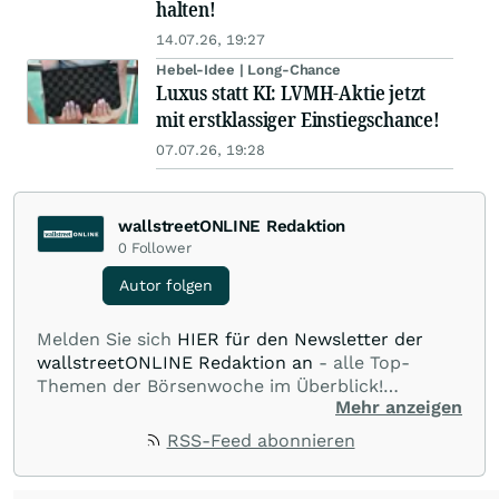
halten!
14.07.26, 19:27
Hebel-Idee | Long-Chance
Luxus statt KI: LVMH-Aktie jetzt
mit erstklassiger Einstiegschance!
07.07.26, 19:28
wallstreetONLINE Redaktion
0
Follower
Autor folgen
Melden Sie sich
HIER für den Newsletter der
wallstreetONLINE Redaktion an
- alle Top-
Themen der Börsenwoche im Überblick!
Mehr anzeigen
Verpassen Sie kein wichtiges Anleger-Thema!
Für
Beiträge auf diesem journalistischen Channel ist
RSS-Feed abonnieren
die Chefredaktion der wallstreetONLINE
Redaktion verantwortlich.
Die Fachjournalisten