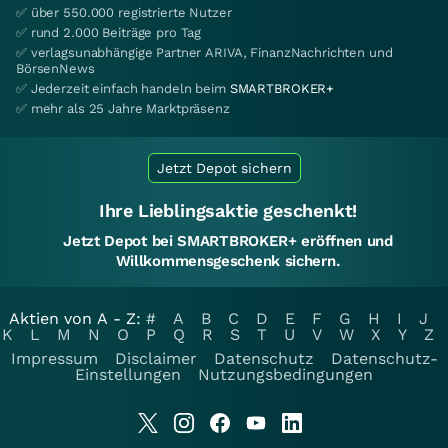
✅ über 550.000 registrierte Nutzer
✅ rund 2.000 Beiträge pro Tag
✅ verlagsunabhängige Partner ARIVA, FinanzNachrichten und
BörsenNews
✅ Jederzeit einfach handeln beim
SMARTBROKER+
✅ mehr als 25 Jahre Marktpräsenz
Jetzt Depot sichern
Ihre Lieblingsaktie geschenkt!
Jetzt Depot bei SMARTBROKER+ eröffnen und
Willkommensgeschenk sichern.
Aktien von A - Z:
#
A
B
C
D
E
F
G
H
I
J
K
L
M
N
O
P
Q
R
S
T
U
V
W
X
Y
Z
Impressum
Disclaimer
Datenschutz
Datenschutz-
Einstellungen
Nutzungsbedingungen