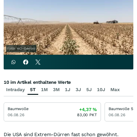
Foto: wO-Gemini
10 im Artikel enthaltene Werte
Intraday
5T
1M
3M
1J
3J
5J
10J
Max
Baumwolle
+4,37
%
06.08.26
83,00
PKT
06.08.26
Die USA sind Extrem-Dürren fast schon gewöhnt.