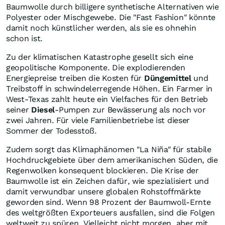
Baumwolle durch billigere synthetische Alternativen wie
Polyester oder Mischgewebe. Die "Fast Fashion" könnte
damit noch künstlicher werden, als sie es ohnehin
schon ist.
Zu der klimatischen Katastrophe gesellt sich eine
geopolitische Komponente. Die explodierenden
Energiepreise treiben die Kosten für
Düngemittel
und
Treibstoff in schwindelerregende Höhen. Ein Farmer in
West-Texas zahlt heute ein Vielfaches für den Betrieb
seiner
Diesel
-Pumpen zur Bewässerung als noch vor
zwei Jahren. Für viele Familienbetriebe ist dieser
Sommer der Todesstoß.
Zudem sorgt das Klimaphänomen "La Niña" für stabile
Hochdruckgebiete über dem amerikanischen Süden, die
Regenwolken konsequent blockieren. Die Krise der
Baumwolle ist ein Zeichen dafür, wie spezialisiert und
damit verwundbar unsere globalen Rohstoffmärkte
geworden sind. Wenn 98 Prozent der Baumwoll-Ernte
des weltgrößten Exporteuers ausfallen, sind die Folgen
weltweit zu spüren. Vielleicht nicht morgen, aber mit