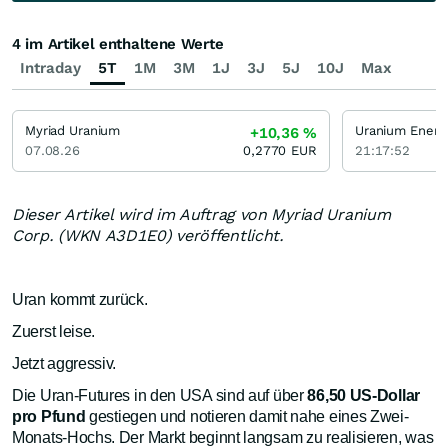
4 im Artikel enthaltene Werte
Intraday
5T
1M
3M
1J
3J
5J
10J
Max
Myriad Uranium
Uranium Energ
+10,36
%
07.08.26
0,2770
EUR
21:17:52
Dieser Artikel wird im Auftrag von Myriad Uranium
Corp. (WKN A3D1E0) veröffentlicht.
Uran kommt zurück.
Zuerst leise.
Jetzt aggressiv.
Die Uran-Futures in den USA sind auf über
86,50 US-Dollar
pro Pfund
gestiegen und notieren damit nahe eines Zwei-
Monats-Hochs. Der Markt beginnt langsam zu realisieren, was