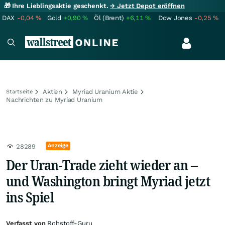
🎁 Ihre Lieblingsaktie geschenkt.
→ Jetzt Depot eröffnen
DAX
-0,04
%
Gold
+0,90
%
Öl (Brent)
+6,11
%
Dow Jones
-0,25
%
Aktien
Myriad Uranium Aktie
Startseite
Nachrichten zu Myriad Uranium
Anzeige
28289
Der Uran-Trade zieht wieder an –
und Washington bringt Myriad jetzt
ins Spiel
Verfasst von
Rohstoff-Guru