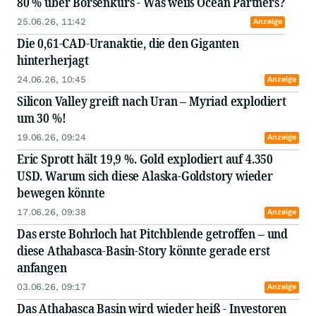
80 % über Börsenkurs - Was weiß Ocean Partners?
25.06.26, 11:42
Anzeige
Die 0,61-CAD-Uranaktie, die den Giganten
hinterherjagt
24.06.26, 10:45
Anzeige
Silicon Valley greift nach Uran – Myriad explodiert
um 30 %!
19.06.26, 09:24
Anzeige
Eric Sprott hält 19,9 %. Gold explodiert auf 4.350
USD. Warum sich diese Alaska-Goldstory wieder
bewegen könnte
17.06.26, 09:38
Anzeige
Das erste Bohrloch hat Pitchblende getroffen – und
diese Athabasca-Basin-Story könnte gerade erst
anfangen
03.06.26, 09:17
Anzeige
Das Athabasca Basin wird wieder heiß - Investoren