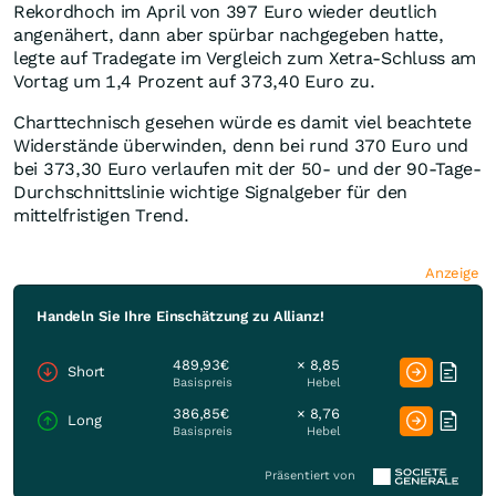
Rekordhoch im April von 397 Euro wieder deutlich
angenähert, dann aber spürbar nachgegeben hatte,
legte auf Tradegate im Vergleich zum Xetra-Schluss am
Vortag um 1,4 Prozent auf 373,40 Euro zu.
Charttechnisch gesehen würde es damit viel beachtete
Widerstände überwinden, denn bei rund 370 Euro und
bei 373,30 Euro verlaufen mit der 50- und der 90-Tage-
Durchschnittslinie wichtige Signalgeber für den
mittelfristigen Trend.
Anzeige
Handeln Sie Ihre Einschätzung zu Allianz!
489,93€
× 8,85
Short
Basispreis
Hebel
386,85€
× 8,76
Long
Basispreis
Hebel
Präsentiert von