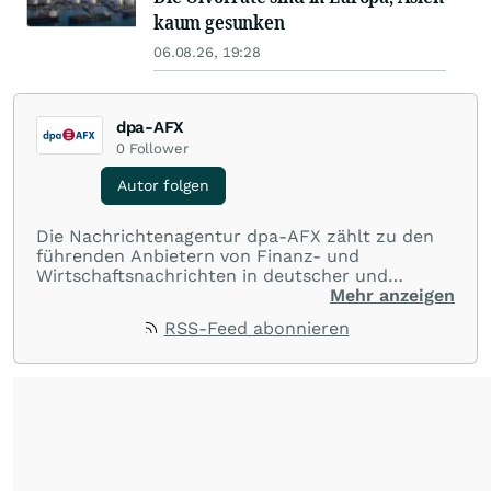
kaum gesunken
06.08.26, 19:28
dpa-AFX
0
Follower
Autor folgen
Die Nachrichtenagentur dpa-AFX zählt zu den
führenden Anbietern von Finanz- und
Wirtschaftsnachrichten in deutscher und
englischer Sprache. Gestützt auf ein
Mehr anzeigen
internationales Agentur-Netzwerk berichtet
RSS-Feed abonnieren
dpa-AFX unabhängig, zuverlässig und schnell
von allen wichtigen Finanzstandorten der Welt.
Die Nutzung der Inhalte in Form eines RSS-
Feeds ist ausschließlich für private und nicht
kommerzielle Internetangebote zulässig. Eine
dauerhafte Archivierung der dpa-AFX-
Nachrichten auf diesen Seiten ist nicht zulässig.