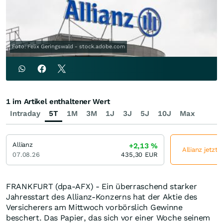
Foto: Felix Geringswald - stock.adobe.com
1 im Artikel enthaltener Wert
Intraday
5T
1M
3M
1J
3J
5J
10J
Max
Allianz
+2,13
%
Allianz jetzt 
07.08.26
435,30
EUR
FRANKFURT (dpa-AFX) - Ein überraschend starker
Jahresstart des Allianz-Konzerns hat der Aktie des
Versicherers am Mittwoch vorbörslich Gewinne
beschert. Das Papier, das sich vor einer Woche seinem