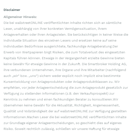
Disclaimer
Allgemeiner Hinweis:
Die bei wallstreetONLINE veröffentlichten Inhalte richten sich an sämtliche
Leser, unabhängig von ihrer konkreten Vermögenssituation, ihrem
Anlageverhalten oder ihren Anlagezielen. Sie berücksichtigen in keiner Weise die
individuelle Situation des einzelnen Lesers und ersetzen keine auf seine
individuellen Bedürfnisse ausgerichtete, fachkundige Anlageberatung.Der
Erwerb von Wertpapieren birgt Risiken, die zum Totalverlust des eingesetzten
Kapitals führen können. Etwaige in der Vergangenheit erzielte Gewinne bieten
keine Gewähr für etwaige Gewinne in der Zukunft. Die Smartbroker Holding AG,
ihre verbundenen Unternehmen, ihre Organe und ihre Mitarbeiter (nachfolgend
auch „wir“ bzw. „uns“) sichern weder explizit noch implizit eine bestimmte
Kursentwicklung von Anlageprodukten oder Anlageproduktklassen zu. Wir
empfehlen, vor jeder Anlageentscheidung die zum Anlageprodukt gesetzlich zur
Verfügung zu stellenden Informationen (z.B. den Verkaufsprospekt) zur
Kenntnis zu nehmen und einen fachkundigen Berater zu konsultieren.Wir
übernehmen keine Gewähr für die Aktualität, Richtigkeit, Angemessenheit,
Qualität und Vollständigkeit der auf wallstreetONLINE zur Verfügung gestellten
Informationen.Machen Leser die bei wallstreetONLINE veröffentlichten Inhalte
zur Grundlage eigener Anlageentscheidungen, so geschieht dies auf eigenes
Risiko. Soweit rechtlich zulässig, schließen wir unsere Haftung für etwaige