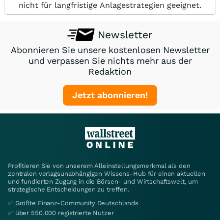
nicht für langfristige Anlagestrategien geeignet.
Newsletter
Abonnieren Sie unsere kostenlosen Newsletter
und verpassen Sie nichts mehr aus der
Redaktion
Jetzt abonnieren!
Profitieren Sie von unserem Alleinstellungsmerkmal als den
zentralen verlagsunabhängigen Wissens-Hub für einen aktuellen
und fundierten Zugang in die Börsen- und Wirtschaftswelt, um
strategische Entscheidungen zu treffen.
✅ Größte Finanz-Community Deutschlands
✅ über 550.000 registrierte Nutzer