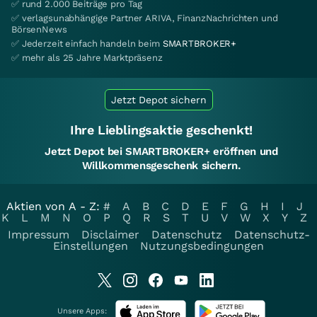
✅ rund 2.000 Beiträge pro Tag
✅ verlagsunabhängige Partner ARIVA, FinanzNachrichten und
BörsenNews
✅ Jederzeit einfach handeln beim
SMARTBROKER+
✅ mehr als 25 Jahre Marktpräsenz
Jetzt Depot sichern
Ihre Lieblingsaktie geschenkt!
Jetzt Depot bei SMARTBROKER+ eröffnen und
Willkommensgeschenk sichern.
Aktien von A - Z:
#
A
B
C
D
E
F
G
H
I
J
K
L
M
N
O
P
Q
R
S
T
U
V
W
X
Y
Z
Impressum
Disclaimer
Datenschutz
Datenschutz-
Einstellungen
Nutzungsbedingungen
Unsere Apps: