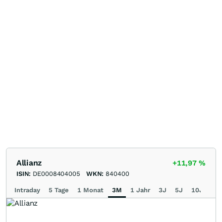
Allianz
+11,97
%
ISIN:
DE0008404005
WKN:
840400
Intraday
5 Tage
1 Monat
3M
1 Jahr
3J
5J
10J
Ma