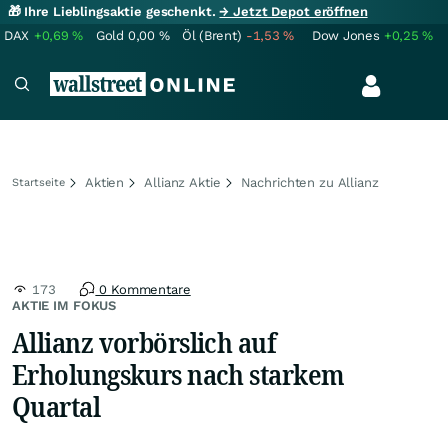
🎁 Ihre Lieblingsaktie geschenkt.
→ Jetzt Depot eröffnen
DAX
+0,69
%
Gold
0,00
%
Öl (Brent)
-1,53
%
Dow Jones
+0,25
%
Aktien
Allianz Aktie
Nachrichten zu Allianz
Startseite
173
0 Kommentare
AKTIE IM FOKUS
Allianz vorbörslich auf
Erholungskurs nach starkem
Quartal