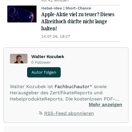
vor 42 Minuten
Hebel-Idee | Short-Chance
Apple-Aktie viel zu teuer? Dieses
Allzeithoch dürfte nicht lange
halten!
14.07.26, 19:27
Walter Kozubek
0
Follower
Autor folgen
Walter Kozubek ist
Fachbuchautor
* sowie
Herausgeber des ZertifikateReports und
HebelprodukteReports. Die kostenlosen PDF-
Mehr anzeigen
Newsletter erscheinen wöchentlich. Weitere
Infos:
www.zertifikatereport.de
und
RSS-Feed abonnieren
www.hebelprodukte.de
. *Werbelink