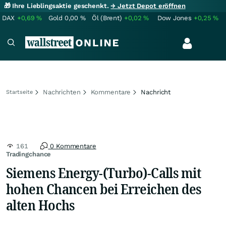
🎁 Ihre Lieblingsaktie geschenkt.
→ Jetzt Depot eröffnen
DAX
+0,69
%
Gold
0,00
%
Öl (Brent)
+0,02
%
Dow Jones
+0,25
%
Nachrichten
Kommentare
Nachricht
Startseite
161
0 Kommentare
Tradingchance
Siemens Energy-(Turbo)-Calls mit
hohen Chancen bei Erreichen des
alten Hochs