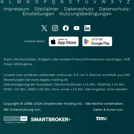
K
L
M
N
O
P
Q
R
S
T
U
V
W
X
Y
Z
Impressum
Disclaimer
Datenschutz
Datenschutz-
Einstellungen
Nutzungsbedingungen
Unsere Apps:
Wenn Sie Kursdaten, Widgets oder andere Finanzinformationen benötigen, hilft
Ihnen
ARIVA
gerne.
Unsere User schätzen wallstreet-online.de: 4.8 von 5 Sternen ermittelt aus 285
Bewertungen bei www.kagels-trading.de
Zeitverzögerung der Kursdaten: Deutsche Börsen +15 Min. NASDAQ +15 Min.
NYSE +20 Min. AMEX +20 Min. Dow Jones +15 Min. Alle Angaben ohne Gewähr.
Copyright © 1998-2026 Smartbroker Holding AG - Alle Rechte vorbehalten.
Mit Unterstützung von:
Daten & Kurse von: