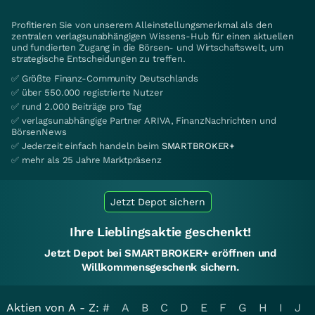
Profitieren Sie von unserem Alleinstellungsmerkmal als den
zentralen verlagsunabhängigen Wissens-Hub für einen aktuellen
und fundierten Zugang in die Börsen- und Wirtschaftswelt, um
strategische Entscheidungen zu treffen.
✅ Größte Finanz-Community Deutschlands
✅ über 550.000 registrierte Nutzer
✅ rund 2.000 Beiträge pro Tag
✅ verlagsunabhängige Partner ARIVA, FinanzNachrichten und
BörsenNews
✅ Jederzeit einfach handeln beim
SMARTBROKER+
✅ mehr als 25 Jahre Marktpräsenz
Jetzt Depot sichern
Ihre Lieblingsaktie geschenkt!
Jetzt Depot bei SMARTBROKER+ eröffnen und
Willkommensgeschenk sichern.
Aktien von A - Z:
#
A
B
C
D
E
F
G
H
I
J