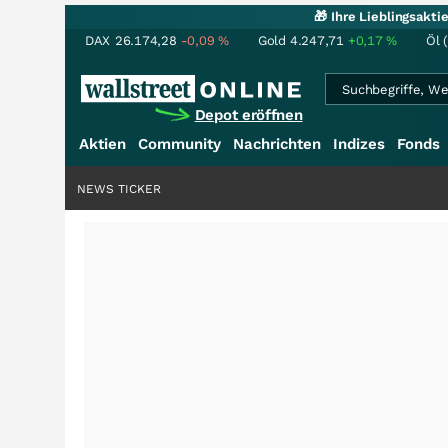
🎁 Ihre Lieblingsakt
DAX
26.174,28
-0,09
%
Gold
4.247,71
+0,17
%
Öl 
Depot eröffnen
Aktien
Community
Nachrichten
Indizes
Fonds
NEWS TICKER