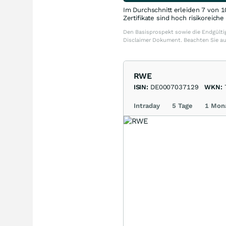
Im Durchschnitt erleiden 7 von 1
Zertifikate sind hoch risikoreich
Den Basisprospekt sowie die Endgültig
Disclaimer Dokument. Beachten Sie a
RWE
ISIN:
DE0007037129
WKN:
Intraday
5 Tage
1 Mon