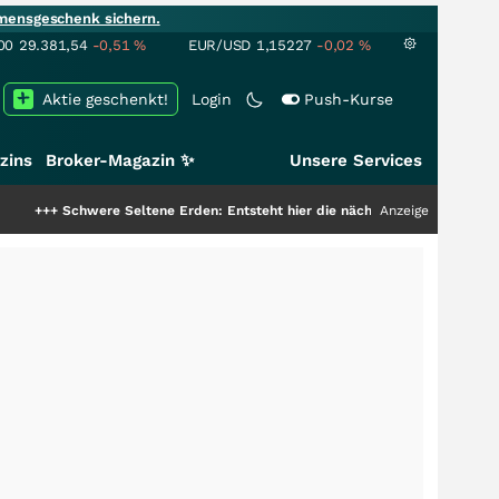
mensgeschenk sichern.
00
29.381,54
-0,51
%
EUR/USD
1,15227
-0,02
%
Aktie geschenkt!
Login
Push-Kurse
zins
Broker-Magazin ✨
Unsere Services
hwere Seltene Erden: Entsteht hier die nächste Milliardenstory?
Anzeige
+++