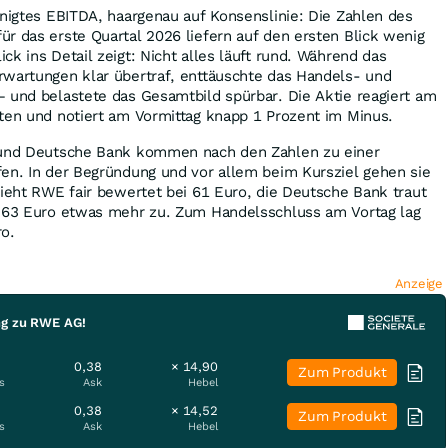
inigtes EBITDA, haargenau auf Konsenslinie: Die Zahlen des
r das erste Quartal 2026 liefern auf den ersten Blick wenig
k ins Detail zeigt: Nicht alles läuft rund. Während das
rwartungen klar übertraf, enttäuschte das Handels- und
 und belastete das Gesamtbild spürbar. Die Aktie reagiert am
ten und notiert am Vormittag knapp 1 Prozent im Minus.
s und Deutsche Bank kommen nach den Zahlen zu einer
en. In der Begründung und vor allem beim Kursziel gehen sie
sieht RWE fair bewertet bei 61 Euro, die Deutsche Bank traut
n 63 Euro etwas mehr zu. Zum Handelsschluss am Vortag lag
ro.
Anzeige
ng zu RWE AG!
0,38
× 14,90
Zum Produkt
s
Ask
Hebel
0,38
× 14,52
Zum Produkt
s
Ask
Hebel