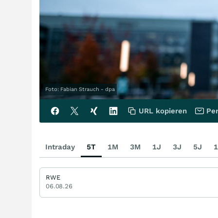
Foto: Fabian Strauch - dpa
URL kopieren
Per
Intraday
5T
1M
3M
1J
3J
5J
1
RWE
06.08.26