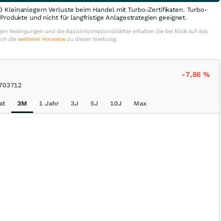
0 Kleinanlegern Verluste beim Handel mit Turbo-Zertifikaten. Turbo-
e Produkte und nicht für langfristige Anlagestrategien geeignet.
en Bedingungen und die Basisinformationsblätter erhalten Sie bei Klick auf das
uch die
weiteren Hinweise
zu dieser Werbung.
-7,86
%
703712
at
3M
1 Jahr
3J
5J
10J
Max