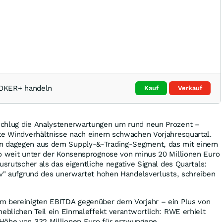
OKER+ handeln
Kauf
Verkauf
schlug die Analystenerwartungen um rund neun Prozent –
rte Windverhältnisse nach einem schwachen Vorjahresquartal.
n dagegen aus dem Supply-&-Trading-Segment, das mit einem
ro weit unter der Konsensprognose von minus 20 Millionen Euro
usrutscher als das eigentliche negative Signal des Quartals:
iv" aufgrund des unerwartet hohen Handelsverlusts, schreiben
m bereinigten EBITDA gegenüber dem Vorjahr – ein Plus von
heblichen Teil ein Einmaleffekt verantwortlich: RWE erhielt
Höhe von 332 Millionen Euro für erzwungene