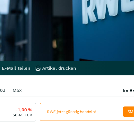
 E-Mail teilen
Artikel drucken
0J
Max
Im Ar
-1,00
%
SM
RWE jetzt günstig handeln!
56,41
EUR