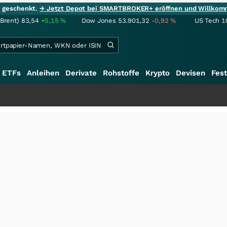
ie geschenkt.
→ Jetzt Depot bei SMARTBROKER+ eröffnen und Willkom
(Brent)
83,54
+5,15
%
Dow Jones
53.901,32
-0,92
%
US Tech 1
ETFs
Anleihen
Derivate
Rohstoffe
Krypto
Devisen
Fest
+++
Sc