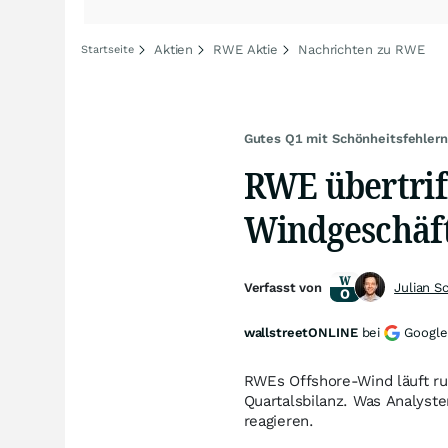
Aktien
RWE Aktie
Nachrichten zu RWE
Startseite
Gutes Q1 mit Schönheitsfehlern
RWE übertrif
Windgeschäft,
Verfasst von
Julian S
wallstreetONLINE
bei
Google
RWEs Offshore-Wind läuft run
Quartalsbilanz. Was Analyst
reagieren.