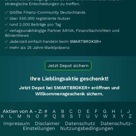
strategische Entscheidungen zu treffen.
✅ Größte Finanz-Community Deutschlands
✅ über 550.000 registrierte Nutzer
✅ rund 2.000 Beiträge pro Tag
✅ verlagsunabhängige Partner ARIVA, FinanzNachrichten und
BörsenNews
✅ Jederzeit einfach handeln beim
SMARTBROKER+
✅ mehr als 25 Jahre Marktpräsenz
Jetzt Depot sichern
Ihre Lieblingsaktie geschenkt!
Jetzt Depot bei SMARTBROKER+ eröffnen und
Willkommensgeschenk sichern.
Aktien von A - Z:
#
A
B
C
D
E
F
G
H
I
J
K
L
M
N
O
P
Q
R
S
T
U
V
W
X
Y
Z
Impressum
Disclaimer
Datenschutz
Datenschutz-
Einstellungen
Nutzungsbedingungen