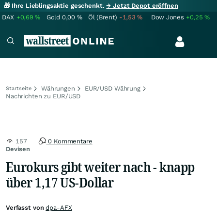
🎁 Ihre Lieblingsaktie geschenkt.
→ Jetzt Depot eröffnen
DAX
+0,69
%
Gold
0,00
%
Öl (Brent)
-1,53
%
Dow Jones
+0,25
%
Währungen
EUR/USD Währung
Startseite
Nachrichten zu EUR/USD
157
0 Kommentare
Devisen
Eurokurs gibt weiter nach - knapp
über 1,17 US-Dollar
Verfasst von
dpa-AFX