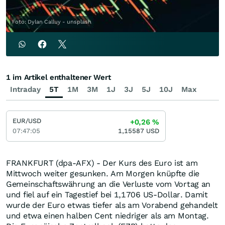
Foto: Dylan Calluy - unsplash
1 im Artikel enthaltener Wert
Intraday
5T
1M
3M
1J
3J
5J
10J
Max
EUR/USD
+0,26
%
07:47:05
1,15587
USD
FRANKFURT (dpa-AFX) - Der Kurs des Euro ist am
Mittwoch weiter gesunken. Am Morgen knüpfte die
Gemeinschaftswährung an die Verluste vom Vortag an
und fiel auf ein Tagestief bei 1,1706 US-Dollar. Damit
wurde der Euro etwas tiefer als am Vorabend gehandelt
und etwa einen halben Cent niedriger als am Montag.