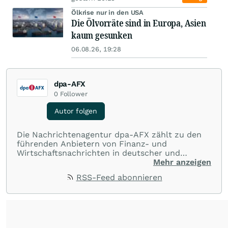
Ölkrise nur in den USA
Die Ölvorräte sind in Europa, Asien
kaum gesunken
06.08.26, 19:28
dpa-AFX
0
Follower
Autor folgen
Die Nachrichtenagentur dpa-AFX zählt zu den
führenden Anbietern von Finanz- und
Wirtschaftsnachrichten in deutscher und
englischer Sprache. Gestützt auf ein
Mehr anzeigen
internationales Agentur-Netzwerk berichtet
RSS-Feed abonnieren
dpa-AFX unabhängig, zuverlässig und schnell
von allen wichtigen Finanzstandorten der Welt.
Die Nutzung der Inhalte in Form eines RSS-
Feeds ist ausschließlich für private und nicht
kommerzielle Internetangebote zulässig. Eine