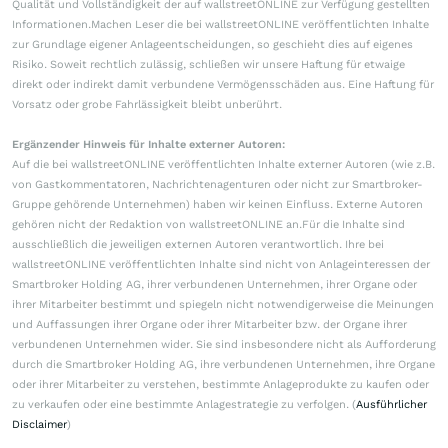
Qualität und Vollständigkeit der auf wallstreetONLINE zur Verfügung gestellten
Informationen.Machen Leser die bei wallstreetONLINE veröffentlichten Inhalte
zur Grundlage eigener Anlageentscheidungen, so geschieht dies auf eigenes
Risiko. Soweit rechtlich zulässig, schließen wir unsere Haftung für etwaige
direkt oder indirekt damit verbundene Vermögensschäden aus. Eine Haftung für
Vorsatz oder grobe Fahrlässigkeit bleibt unberührt.
Ergänzender Hinweis für Inhalte externer Autoren:
Auf die bei wallstreetONLINE veröffentlichten Inhalte externer Autoren (wie z.B.
von Gastkommentatoren, Nachrichtenagenturen oder nicht zur Smartbroker-
Gruppe gehörende Unternehmen) haben wir keinen Einfluss. Externe Autoren
gehören nicht der Redaktion von wallstreetONLINE an.Für die Inhalte sind
ausschließlich die jeweiligen externen Autoren verantwortlich. Ihre bei
wallstreetONLINE veröffentlichten Inhalte sind nicht von Anlageinteressen der
Smartbroker Holding AG, ihrer verbundenen Unternehmen, ihrer Organe oder
ihrer Mitarbeiter bestimmt und spiegeln nicht notwendigerweise die Meinungen
und Auffassungen ihrer Organe oder ihrer Mitarbeiter bzw. der Organe ihrer
verbundenen Unternehmen wider. Sie sind insbesondere nicht als Aufforderung
durch die Smartbroker Holding AG, ihre verbundenen Unternehmen, ihre Organe
oder ihrer Mitarbeiter zu verstehen, bestimmte Anlageprodukte zu kaufen oder
zu verkaufen oder eine bestimmte Anlagestrategie zu verfolgen. (
Ausführlicher
Disclaimer
)