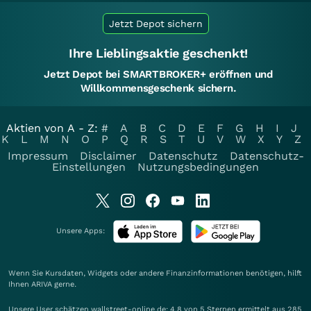
Jetzt Depot sichern
Ihre Lieblingsaktie geschenkt!
Jetzt Depot bei SMARTBROKER+ eröffnen und
Willkommensgeschenk sichern.
Aktien von A - Z:
#
A
B
C
D
E
F
G
H
I
J
K
L
M
N
O
P
Q
R
S
T
U
V
W
X
Y
Z
Impressum
Disclaimer
Datenschutz
Datenschutz-
Einstellungen
Nutzungsbedingungen
Unsere Apps:
Wenn Sie Kursdaten, Widgets oder andere Finanzinformationen benötigen, hilft
Ihnen
ARIVA
gerne.
Unsere User schätzen wallstreet-online.de: 4.8 von 5 Sternen ermittelt aus 285