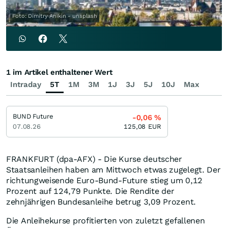
Foto: Dimitry Anikin - unsplash
1 im Artikel enthaltener Wert
Intraday
5T
1M
3M
1J
3J
5J
10J
Max
BUND Future
-0,06
%
07.08.26
125,08
EUR
FRANKFURT (dpa-AFX) - Die Kurse deutscher
Staatsanleihen haben am Mittwoch etwas zugelegt. Der
richtungweisende Euro-Bund-Future stieg um 0,12
Prozent auf 124,79 Punkte. Die Rendite der
zehnjährigen Bundesanleihe betrug 3,09 Prozent.
Die Anleihekurse profitierten von zuletzt gefallenen