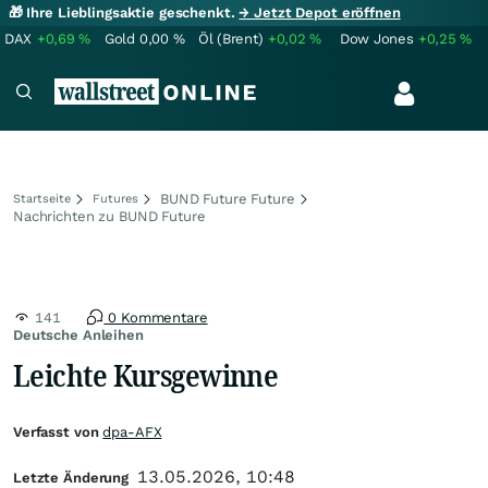
🎁 Ihre Lieblingsaktie geschenkt.
→ Jetzt Depot eröffnen
DAX
+0,69
%
Gold
0,00
%
Öl (Brent)
+0,02
%
Dow Jones
+0,25
%
BUND Future Future
Startseite
Futures
Nachrichten zu BUND Future
141
0 Kommentare
Deutsche Anleihen
Leichte Kursgewinne
Verfasst von
dpa-AFX
13.05.2026, 10:48
Letzte Änderung