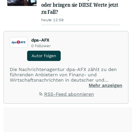
oder bringen sie DIESE Werte jetzt
zu Fall?
heute 12:58
dpa-AFX
0
Follower
Autor folgen
Die Nachrichtenagentur dpa-AFX zählt zu den
führenden Anbietern von Finanz- und
Wirtschaftsnachrichten in deutscher und
englischer Sprache. Gestützt auf ein
Mehr anzeigen
internationales Agentur-Netzwerk berichtet
RSS-Feed abonnieren
dpa-AFX unabhängig, zuverlässig und schnell
von allen wichtigen Finanzstandorten der Welt.
Die Nutzung der Inhalte in Form eines RSS-
Feeds ist ausschließlich für private und nicht
kommerzielle Internetangebote zulässig. Eine
dauerhafte Archivierung der dpa-AFX-