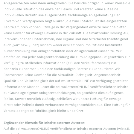
Anlageverhalten oder ihren Anlagezielen. Sie berücksichtigen in keiner Weise die
individuelle Situation des einzelnen Lesers und ersetzen keine auf seine
individuellen Bedürfnisse ausgerichtete, fachkundige Anlageberatung.Der
Erwerb von Wertpapieren birgt Risiken, die zum Totalverlust des eingesetzten
Kapitals führen können. Etwaige in der Vergangenheit erzielte Gewinne bieten
keine Gewähr für etwaige Gewinne in der Zukunft. Die Smartbroker Holding AG,
ihre verbundenen Unternehmen, ihre Organe und ihre Mitarbeiter (nachfolgend
auch „wir“ bzw. „uns“) sichern weder explizit noch implizit eine bestimmte
Kursentwicklung von Anlageprodukten oder Anlageproduktklassen zu. Wir
empfehlen, vor jeder Anlageentscheidung die zum Anlageprodukt gesetzlich zur
Verfügung zu stellenden Informationen (z.B. den Verkaufsprospekt) zur
Kenntnis zu nehmen und einen fachkundigen Berater zu konsultieren.Wir
übernehmen keine Gewähr für die Aktualität, Richtigkeit, Angemessenheit,
Qualität und Vollständigkeit der auf wallstreetONLINE zur Verfügung gestellten
Informationen.Machen Leser die bei wallstreetONLINE veröffentlichten Inhalte
zur Grundlage eigener Anlageentscheidungen, so geschieht dies auf eigenes
Risiko. Soweit rechtlich zulässig, schließen wir unsere Haftung für etwaige
direkt oder indirekt damit verbundene Vermögensschäden aus. Eine Haftung für
Vorsatz oder grobe Fahrlässigkeit bleibt unberührt.
Ergänzender Hinweis für Inhalte externer Autoren:
Auf die bei wallstreetONLINE veröffentlichten Inhalte externer Autoren (wie z.B.