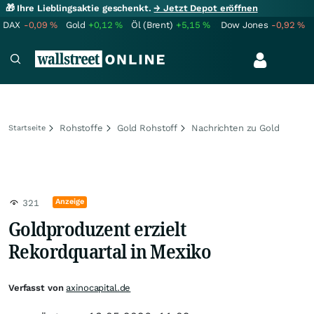
🎁 Ihre Lieblingsaktie geschenkt.
→ Jetzt Depot eröffnen
DAX
-0,09
%
Gold
+0,12
%
Öl (Brent)
+5,15
%
Dow Jones
-0,92
%
Rohstoffe
Gold Rohstoff
Nachrichten zu Gold
Startseite
Anzeige
321
Goldproduzent erzielt
Rekordquartal in Mexiko
Verfasst von
axinocapital.de