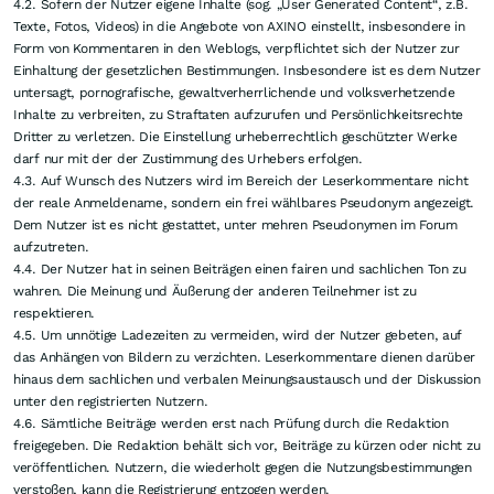
4.2. Sofern der Nutzer eigene Inhalte (sog. „User Generated Content“, z.B.
Texte, Fotos, Videos) in die Angebote von AXINO einstellt, insbesondere in
Form von Kommentaren in den Weblogs, verpflichtet sich der Nutzer zur
Einhaltung der gesetzlichen Bestimmungen. Insbesondere ist es dem Nutzer
untersagt, pornografische, gewaltverherrlichende und volksverhetzende
Inhalte zu verbreiten, zu Straftaten aufzurufen und Persönlichkeitsrechte
Dritter zu verletzen. Die Einstellung urheberrechtlich geschützter Werke
darf nur mit der der Zustimmung des Urhebers erfolgen.
4.3. Auf Wunsch des Nutzers wird im Bereich der Leserkommentare nicht
der reale Anmeldename, sondern ein frei wählbares Pseudonym angezeigt.
Dem Nutzer ist es nicht gestattet, unter mehren Pseudonymen im Forum
aufzutreten.
4.4. Der Nutzer hat in seinen Beiträgen einen fairen und sachlichen Ton zu
wahren. Die Meinung und Äußerung der anderen Teilnehmer ist zu
respektieren.
4.5. Um unnötige Ladezeiten zu vermeiden, wird der Nutzer gebeten, auf
das Anhängen von Bildern zu verzichten. Leserkommentare dienen darüber
hinaus dem sachlichen und verbalen Meinungsaustausch und der Diskussion
unter den registrierten Nutzern.
4.6. Sämtliche Beiträge werden erst nach Prüfung durch die Redaktion
freigegeben. Die Redaktion behält sich vor, Beiträge zu kürzen oder nicht zu
veröffentlichen. Nutzern, die wiederholt gegen die Nutzungsbestimmungen
verstoßen, kann die Registrierung entzogen werden.