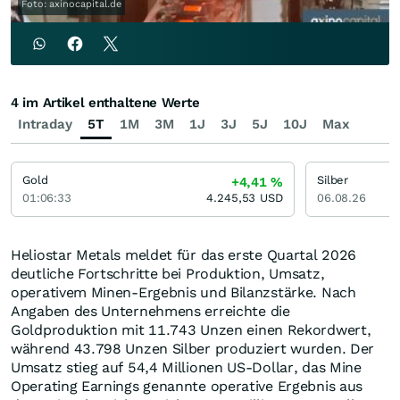
Foto: axinocapital.de
4 im Artikel enthaltene Werte
Intraday
5T
1M
3M
1J
3J
5J
10J
Max
Gold
Silber
+4,41
%
01:06:33
4.245,53
USD
06.08.26
Heliostar Metals meldet für das erste Quartal 2026
deutliche Fortschritte bei Produktion, Umsatz,
operativem Minen-Ergebnis und Bilanzstärke. Nach
Angaben des Unternehmens erreichte die
Goldproduktion mit 11.743 Unzen einen Rekordwert,
während 43.798 Unzen Silber produziert wurden. Der
Umsatz stieg auf 54,4 Millionen US-Dollar, das Mine
Operating Earnings genannte operative Ergebnis aus