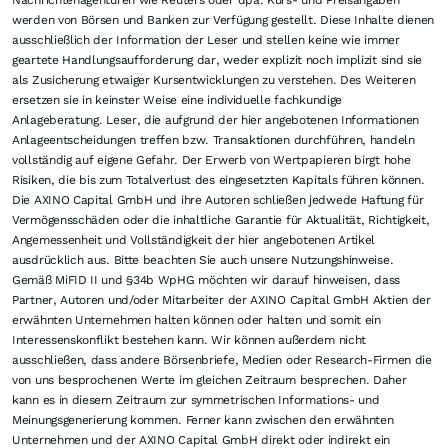
Nachrichtenagenturen wie Reuters oder dpa. Kurs- und Preisangaben
werden von Börsen und Banken zur Verfügung gestellt. Diese Inhalte dienen
ausschließlich der Information der Leser und stellen keine wie immer
geartete Handlungsaufforderung dar, weder explizit noch implizit sind sie
als Zusicherung etwaiger Kursentwicklungen zu verstehen. Des Weiteren
ersetzen sie in keinster Weise eine individuelle fachkundige
Anlageberatung. Leser, die aufgrund der hier angebotenen Informationen
Anlageentscheidungen treffen bzw. Transaktionen durchführen, handeln
vollständig auf eigene Gefahr. Der Erwerb von Wertpapieren birgt hohe
Risiken, die bis zum Totalverlust des eingesetzten Kapitals führen können.
Die AXINO Capital GmbH und ihre Autoren schließen jedwede Haftung für
Vermögensschäden oder die inhaltliche Garantie für Aktualität, Richtigkeit,
Angemessenheit und Vollständigkeit der hier angebotenen Artikel
ausdrücklich aus. Bitte beachten Sie auch unsere Nutzungshinweise.
Gemäß MiFID II und §34b WpHG möchten wir darauf hinweisen, dass
Partner, Autoren und/oder Mitarbeiter der AXINO Capital GmbH Aktien der
erwähnten Unternehmen halten können oder halten und somit ein
Interessenskonflikt bestehen kann. Wir können außerdem nicht
ausschließen, dass andere Börsenbriefe, Medien oder Research-Firmen die
von uns besprochenen Werte im gleichen Zeitraum besprechen. Daher
kann es in diesem Zeitraum zur symmetrischen Informations- und
Meinungsgenerierung kommen. Ferner kann zwischen den erwähnten
Unternehmen und der AXINO Capital GmbH direkt oder indirekt ein