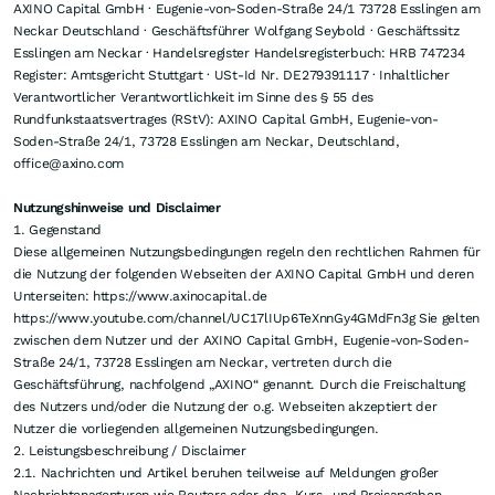
AXINO Capital GmbH · Eugenie-von-Soden-Straße 24/1 73728 Esslingen am
Neckar Deutschland · Geschäftsführer Wolfgang Seybold · Geschäftssitz
Esslingen am Neckar · Handelsregister Handelsregisterbuch: HRB 747234
Register: Amtsgericht Stuttgart · USt-Id Nr. DE279391117 · Inhaltlicher
Verantwortlicher Verantwortlichkeit im Sinne des § 55 des
Rundfunkstaatsvertrages (RStV): AXINO Capital GmbH, Eugenie-von-
Soden-Straße 24/1, 73728 Esslingen am Neckar, Deutschland,
office@axino.com
Nutzungshinweise und Disclaimer
1. Gegenstand
Diese allgemeinen Nutzungsbedingungen regeln den rechtlichen Rahmen für
die Nutzung der folgenden Webseiten der AXINO Capital GmbH und deren
Unterseiten: https://www.axinocapital.de
https://www.youtube.com/channel/UC17lIUp6TeXnnGy4GMdFn3g Sie gelten
zwischen dem Nutzer und der AXINO Capital GmbH, Eugenie-von-Soden-
Straße 24/1, 73728 Esslingen am Neckar, vertreten durch die
Geschäftsführung, nachfolgend „AXINO“ genannt. Durch die Freischaltung
des Nutzers und/oder die Nutzung der o.g. Webseiten akzeptiert der
Nutzer die vorliegenden allgemeinen Nutzungsbedingungen.
2. Leistungsbeschreibung / Disclaimer
2.1. Nachrichten und Artikel beruhen teilweise auf Meldungen großer