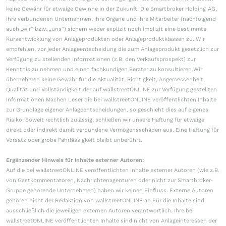
keine Gewähr für etwaige Gewinne in der Zukunft. Die Smartbroker Holding AG,
ihre verbundenen Unternehmen, ihre Organe und ihre Mitarbeiter (nachfolgend
auch „wir“ bzw. „uns“) sichern weder explizit noch implizit eine bestimmte
Kursentwicklung von Anlageprodukten oder Anlageproduktklassen zu. Wir
empfehlen, vor jeder Anlageentscheidung die zum Anlageprodukt gesetzlich zur
Verfügung zu stellenden Informationen (z.B. den Verkaufsprospekt) zur
Kenntnis zu nehmen und einen fachkundigen Berater zu konsultieren.Wir
übernehmen keine Gewähr für die Aktualität, Richtigkeit, Angemessenheit,
Qualität und Vollständigkeit der auf wallstreetONLINE zur Verfügung gestellten
Informationen.Machen Leser die bei wallstreetONLINE veröffentlichten Inhalte
zur Grundlage eigener Anlageentscheidungen, so geschieht dies auf eigenes
Risiko. Soweit rechtlich zulässig, schließen wir unsere Haftung für etwaige
direkt oder indirekt damit verbundene Vermögensschäden aus. Eine Haftung für
Vorsatz oder grobe Fahrlässigkeit bleibt unberührt.
Ergänzender Hinweis für Inhalte externer Autoren:
Auf die bei wallstreetONLINE veröffentlichten Inhalte externer Autoren (wie z.B.
von Gastkommentatoren, Nachrichtenagenturen oder nicht zur Smartbroker-
Gruppe gehörende Unternehmen) haben wir keinen Einfluss. Externe Autoren
gehören nicht der Redaktion von wallstreetONLINE an.Für die Inhalte sind
ausschließlich die jeweiligen externen Autoren verantwortlich. Ihre bei
wallstreetONLINE veröffentlichten Inhalte sind nicht von Anlageinteressen der