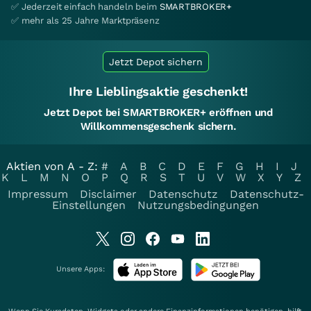
✅ Jederzeit einfach handeln beim
SMARTBROKER+
✅ mehr als 25 Jahre Marktpräsenz
Jetzt Depot sichern
Ihre Lieblingsaktie geschenkt!
Jetzt Depot bei SMARTBROKER+ eröffnen und
Willkommensgeschenk sichern.
Aktien von A - Z:
#
A
B
C
D
E
F
G
H
I
J
K
L
M
N
O
P
Q
R
S
T
U
V
W
X
Y
Z
Impressum
Disclaimer
Datenschutz
Datenschutz-
Einstellungen
Nutzungsbedingungen
Unsere Apps: