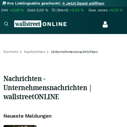
🎁 Ihre Lieblingsaktie geschenkt.
→ Jetzt Depot eröffnen
DAX
+0,69
%
Gold
0,00
%
Öl (Brent)
+0,02
%
Dow Jones
+0,25
%
Nachrichten
Unternehmensnachrichten
Startseite
Nachrichten -
Unternehmensnachrichten |
wallstreetONLINE
Neueste Meldungen