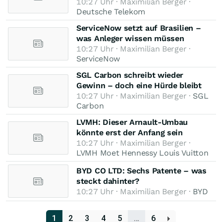
10:27 Uhr · Maximilian Berger ·
Deutsche Telekom
ServiceNow setzt auf Brasilien –
was Anleger wissen müssen
10:27 Uhr · Maximilian Berger ·
ServiceNow
SGL Carbon schreibt wieder
Gewinn – doch eine Hürde bleibt
10:27 Uhr · Maximilian Berger ·
SGL
Carbon
LVMH: Dieser Arnault-Umbau
könnte erst der Anfang sein
10:27 Uhr · Maximilian Berger ·
LVMH Moet Hennessy Louis Vuitton
BYD CO LTD: Sechs Patente – was
steckt dahinter?
10:27 Uhr · Maximilian Berger ·
BYD
1
2
3
4
5
…
6