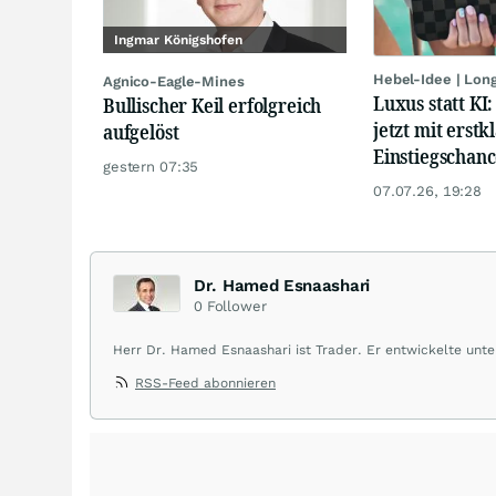
Ingmar Königshofen
Hebel-Idee | Lon
Agnico-Eagle-Mines
Luxus statt KI
Bullischer Keil erfolgreich
jetzt mit erstk
aufgelöst
Einstiegschanc
gestern 07:35
07.07.26, 19:28
Dr. Hamed Esnaashari
0
Follower
Herr Dr. Hamed Esnaashari ist Trader. Er entwickelte un
technischen Analyse sein ausgefeiltes Handelssystem. Als Gründer und Geschäftsführer der „Formationstrader GbR“ bietet er privaten und
RSS-Feed abonnieren
institutionellen Börsenteilnehmern ein Investment- und Tr
YouTube-Kanal und Homepage erörtert er täglich die Finan
technischen Analyse, Trading-Anatomie und der Börsen-Psy
Herr Esnaashari ist zudem promovierter Arzt und Facharzt 
Forschungsarbeiten erhalten, ist Buchautor sowie Gründer 