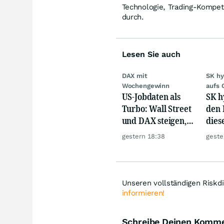
Technologie, Trading-Kompet
durch.
Lesen Sie auch
DAX mit
SK hy
Wochengewinn
aufs 
US-Jobdaten als
SK h
Turbo: Wall Street
den 
und DAX steigen,
dies
Gold glänzt
Mill
gestern 18:38
geste
giga
Unseren vollständigen Riskd
informieren!
Schreibe Deinen Komm