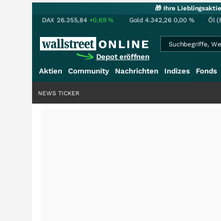
🎁 Ihre Lieblingsakt
DAX
26.355,84
+0,69
%
Gold
4.342,26
0,00
%
Öl (
Depot eröffnen
Aktien
Community
Nachrichten
Indizes
Fonds
NEWS TICKER