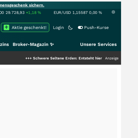
mensgeschenk sichern.
00
29.728,93
+1,18
%
EUR/USD
1,15587
0,00
%
Aktie geschenkt!
Login
Push-Kurse
zins
Broker-Magazin ✨
Unsere Services
+++
Schwere Seltene Erden: Entsteht hier die nächste Milliardenstory?
Anzeige
+++