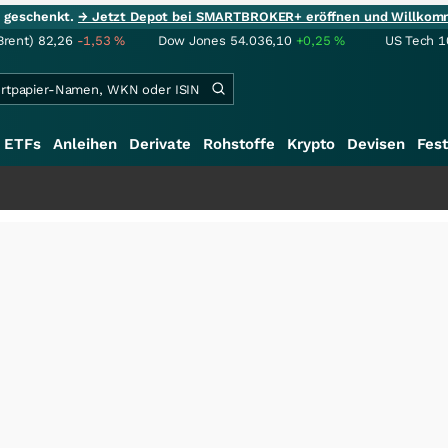
ie geschenkt.
→ Jetzt Depot bei SMARTBROKER+ eröffnen und Willkom
Brent)
82,26
-1,53
%
Dow Jones
54.036,10
+0,25
%
US Tech 1
ETFs
Anleihen
Derivate
Rohstoffe
Krypto
Devisen
Fest