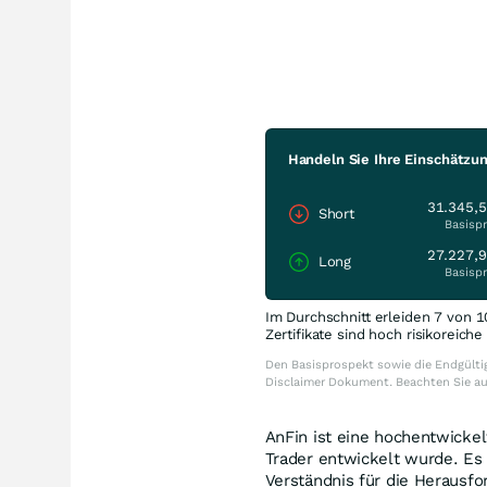
Handeln Sie Ihre Einschätz
31.345,
Short
Basispr
27.227,
Long
Basispr
Im Durchschnitt erleiden 7 von 1
Zertifikate sind hoch risikoreich
Den Basisprospekt sowie die Endgültig
Disclaimer Dokument. Beachten Sie a
AnFin ist eine hochentwickelt
Trader entwickelt wurde. Es 
Verständnis für die Herausf