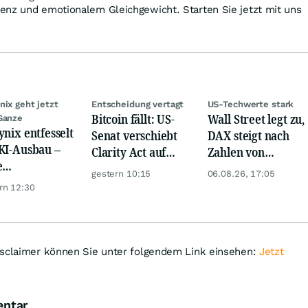
enz und emotionalem Gleichgewicht. Starten Sie jetzt mit uns
nix geht jetzt
Entscheidung vertagt
US-Techwerte stark
Bitcoin fällt: US-
Wall Street legt zu,
Ganze
ynix entfesselt
Senat verschiebt
DAX steigt nach
KI-Ausbau –
Clarity Act auf
Zahlen von
e
September
Telekom, Henkel
gestern 10:15
06.08.26, 17:05
iardenwette ist
rn 12:30
ntisch
isclaimer können Sie unter folgendem Link einsehen:
Jetzt
entar