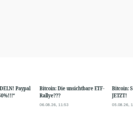
und Chirurgen/-innen in der Weiterbildung produziert
DELN! Paypal
Bitcoin: Die unsichtbare ETF-
Bitcoin: 
50%!!!“
Rallye???
JETZT!
06.08.26, 11:53
05.08.26, 