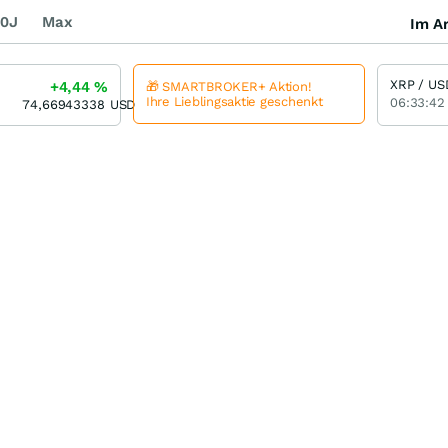
0J
Max
Im Ar
XRP / US
+4,44
%
🎁 SMARTBROKER+ Aktion!
Ihre Lieblingsaktie geschenkt
06:33:42
74,66943338
USD