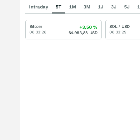
Intraday
5T
1M
3M
1J
3J
5J
1
Bitcoin
SOL / USD
+3,50
%
06:33:28
06:33:29
64.993,88
USD