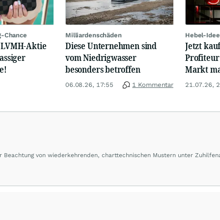
g-Chance
Milliardenschäden
Hebel-Idee
: LVMH-Aktie
Diese Unternehmen sind
Jetzt kau
lassiger
vom Niedrigwasser
Profiteur
e!
besonders betroffen
Markt mal
06.08.26, 17:55
1 Kommentar
21.07.26, 
ter Beachtung von wiederkehrenden, charttechnischen Mustern unter Zuhilfe
ading-Coaching, das sich extremer Beliebtheit erfreut. Auf seinem hochfrequ
zmärkte aus Sicht eines erfahrenen, aktiven Traders mit den Schwerpunkte
chologie.
für Chirurgie, hat mehrere Auszeichnungen für seine wissenschaftlichen
und Geschäftsführer der in Hong Kong ansässigen Firma „LTB Limited“, die ei