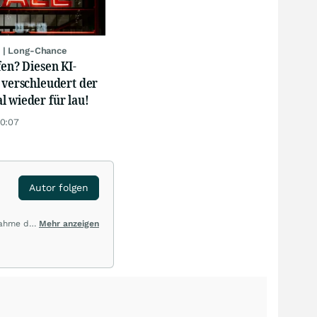
 | Long-Chance
fen? Diesen KI-
 verschleudert der
 wieder für lau!
20:07
Autor folgen
nahme der
Mehr anzeigen
entierten
n der
ne