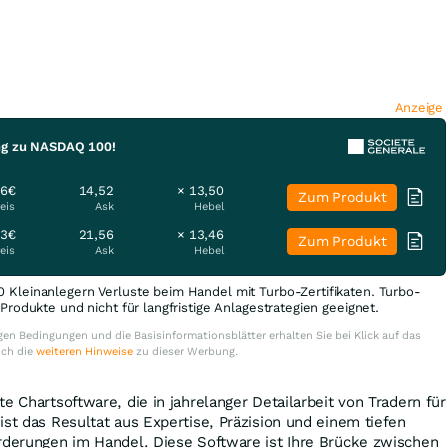
Anzeige
ung zu NASDAQ 100!
56€
14,52
× 13,50
Zum Produkt
eis
Ask
Hebel
93€
21,56
× 13,46
Zum Produkt
eis
Ask
Hebel
0 Kleinanlegern Verluste beim Handel mit Turbo-Zertifikaten. Turbo-
e Produkte und nicht für langfristige Anlagestrategien geeignet.
en Bedingungen und die Basisinformationsblätter erhalten Sie bei Klick auf das
uch die
weiteren Hinweise
zu dieser Werbung.
e Chartsoftware, die in jahrelanger Detailarbeit von Tradern für
ist das Resultat aus Expertise, Präzision und einem tiefen
orderungen im Handel. Diese Software ist Ihre Brücke zwischen