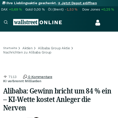
🎁 Ihre Lieblingsaktie geschenkt.
→ Jetzt Depot eröffnen
DAX
+0,69
%
Gold
0,00
%
Öl (Brent)
-1,53
%
Dow Jones
+0,25
%
Aktien
Alibaba Group Aktie
Startseite
Nachrichten zu Alibaba Group
7113
0 Kommentare
KI verbrennt Milliarden
Alibaba: Gewinn bricht um 84 % ein
– KI-Wette kostet Anleger die
Nerven