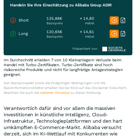
Handeln Sie Ihre Einschätzung zu Alibaba Group ADR!
135,88€
× 14,80
Short
Basispreis
Hebel
120,65€
× 14,61
Long
Basispreis
Hebel
Präsentiert von
Im Durchschnitt erleiden 7 von 10 Kleinanlegern Verluste beim
Handel mit Turbo-Zertifikaten. Turbo-Zertifikate sind hoch
risikoreiche Produkte und nicht für langfristige Anlagestrategien
geeignet.
Den Basisprospekt sowie die Endgültigen Bedingungen und die
Basisinformationsblätter erhalten Sie bei Klick auf das Disclaimer Dokument.
Beachten Sie auch die
weiteren Hinweise
zu dieser Werbung.
Verantwortlich dafür sind vor allem die massiven
Investitionen in künstliche Intelligenz, Cloud-
Infrastruktur, Technologieplattformen und den hart
umkämpften E-Commerce-Markt. Alibaba versucht
derzeit, sich im KI-Wettlauf mit Konkurrenten wie