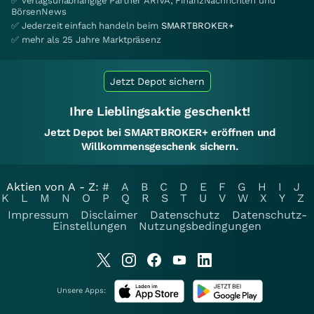
✅ verlagsunabhängige Partner ARIVA, FinanzNachrichten und
BörsenNews
✅ Jederzeit einfach handeln beim
SMARTBROKER+
✅ mehr als 25 Jahre Marktpräsenz
Jetzt Depot sichern
Ihre Lieblingsaktie geschenkt!
Jetzt Depot bei SMARTBROKER+ eröffnen und
Willkommensgeschenk sichern.
Aktien von A - Z:
#
A
B
C
D
E
F
G
H
I
J
K
L
M
N
O
P
Q
R
S
T
U
V
W
X
Y
Z
Impressum
Disclaimer
Datenschutz
Datenschutz-
Einstellungen
Nutzungsbedingungen
Unsere Apps: