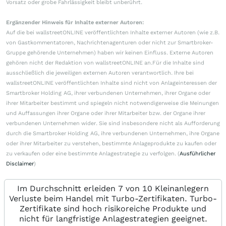
Vorsatz oder grobe Fahrlässigkeit bleibt unberührt.
Ergänzender Hinweis für Inhalte externer Autoren:
Auf die bei wallstreetONLINE veröffentlichten Inhalte externer Autoren (wie z.B.
von Gastkommentatoren, Nachrichtenagenturen oder nicht zur Smartbroker-
Gruppe gehörende Unternehmen) haben wir keinen Einfluss. Externe Autoren
gehören nicht der Redaktion von wallstreetONLINE an.Für die Inhalte sind
ausschließlich die jeweiligen externen Autoren verantwortlich. Ihre bei
wallstreetONLINE veröffentlichten Inhalte sind nicht von Anlageinteressen der
Smartbroker Holding AG, ihrer verbundenen Unternehmen, ihrer Organe oder
ihrer Mitarbeiter bestimmt und spiegeln nicht notwendigerweise die Meinungen
und Auffassungen ihrer Organe oder ihrer Mitarbeiter bzw. der Organe ihrer
verbundenen Unternehmen wider. Sie sind insbesondere nicht als Aufforderung
durch die Smartbroker Holding AG, ihre verbundenen Unternehmen, ihre Organe
oder ihrer Mitarbeiter zu verstehen, bestimmte Anlageprodukte zu kaufen oder
zu verkaufen oder eine bestimmte Anlagestrategie zu verfolgen. (
Ausführlicher
Disclaimer
)
Im Durchschnitt erleiden 7 von 10 Kleinanlegern
Verluste beim Handel mit Turbo-Zertifikaten. Turbo-
Zertifikate sind hoch risikoreiche Produkte und
nicht für langfristige Anlagestrategien geeignet.