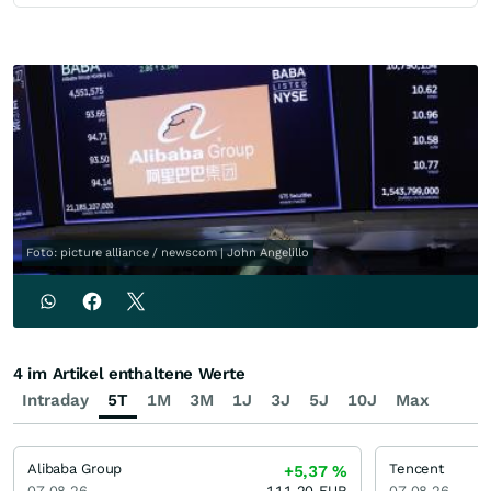
Foto: picture alliance / newscom | John Angelillo
4 im Artikel enthaltene Werte
Intraday
5T
1M
3M
1J
3J
5J
10J
Max
Alibaba Group
Tencent
+5,37
%
07.08.26
111,20
EUR
07.08.26