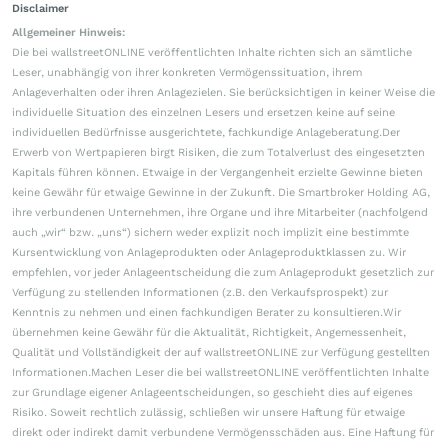
Disclaimer
Allgemeiner Hinweis:
Die bei wallstreetONLINE veröffentlichten Inhalte richten sich an sämtliche
Leser, unabhängig von ihrer konkreten Vermögenssituation, ihrem
Anlageverhalten oder ihren Anlagezielen. Sie berücksichtigen in keiner Weise die
individuelle Situation des einzelnen Lesers und ersetzen keine auf seine
individuellen Bedürfnisse ausgerichtete, fachkundige Anlageberatung.Der
Erwerb von Wertpapieren birgt Risiken, die zum Totalverlust des eingesetzten
Kapitals führen können. Etwaige in der Vergangenheit erzielte Gewinne bieten
keine Gewähr für etwaige Gewinne in der Zukunft. Die Smartbroker Holding AG,
ihre verbundenen Unternehmen, ihre Organe und ihre Mitarbeiter (nachfolgend
auch „wir“ bzw. „uns“) sichern weder explizit noch implizit eine bestimmte
Kursentwicklung von Anlageprodukten oder Anlageproduktklassen zu. Wir
empfehlen, vor jeder Anlageentscheidung die zum Anlageprodukt gesetzlich zur
Verfügung zu stellenden Informationen (z.B. den Verkaufsprospekt) zur
Kenntnis zu nehmen und einen fachkundigen Berater zu konsultieren.Wir
übernehmen keine Gewähr für die Aktualität, Richtigkeit, Angemessenheit,
Qualität und Vollständigkeit der auf wallstreetONLINE zur Verfügung gestellten
Informationen.Machen Leser die bei wallstreetONLINE veröffentlichten Inhalte
zur Grundlage eigener Anlageentscheidungen, so geschieht dies auf eigenes
Risiko. Soweit rechtlich zulässig, schließen wir unsere Haftung für etwaige
direkt oder indirekt damit verbundene Vermögensschäden aus. Eine Haftung für