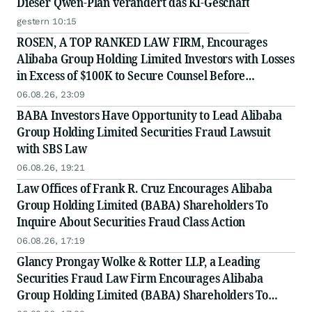
Dieser Qwen-Plan verändert das KI-Geschäft
gestern 10:15
ROSEN, A TOP RANKED LAW FIRM, Encourages
Alibaba Group Holding Limited Investors with Losses
in Excess of $100K to Secure Counsel Before
Important Deadline in Securities Class Action - BABA
06.08.26, 23:09
BABA Investors Have Opportunity to Lead Alibaba
Group Holding Limited Securities Fraud Lawsuit
with SBS Law
06.08.26, 19:21
Law Offices of Frank R. Cruz Encourages Alibaba
Group Holding Limited (BABA) Shareholders To
Inquire About Securities Fraud Class Action
06.08.26, 17:19
Glancy Prongay Wolke & Rotter LLP, a Leading
Securities Fraud Law Firm Encourages Alibaba
Group Holding Limited (BABA) Shareholders To
Inquire About Securities Fraud Class Action