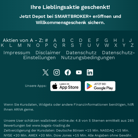
Ihre Lieblingsaktie geschenkt!
Jetzt Depot bei SMARTBROKER+ eröffnen und
Willkommensgeschenk sichern.
Aktien von A - Z:
#
A
B
C
D
E
F
G
H
I
J
K
L
M
N
O
P
Q
R
S
T
U
V
W
X
Y
Z
Impressum
Disclaimer
Datenschutz
Datenschutz-
Einstellungen
Nutzungsbedingungen
Unsere Apps:
Wenn Sie Kursdaten, Widgets oder andere Finanzinformationen benötigen, hilft
Ihnen
ARIVA
gerne.
Unsere User schätzen wallstreet-online.de: 4.8 von 5 Sternen ermittelt aus 285
Bewertungen bei www.kagels-trading.de
Zeitverzögerung der Kursdaten: Deutsche Börsen +15 Min. NASDAQ +15 Min.
NYSE +20 Min. AMEX +20 Min. Dow Jones +15 Min. Alle Angaben ohne Gewähr.