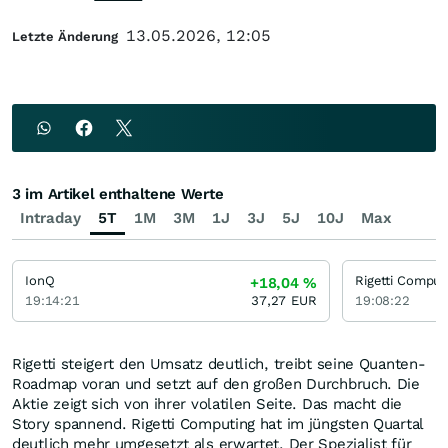
13.05.2026, 12:05
Letzte Änderung
3 im Artikel enthaltene Werte
Intraday
5T
1M
3M
1J
3J
5J
10J
Max
IonQ
Rigetti Comput
+18,04
%
19:14:21
37,27
EUR
19:08:22
Rigetti steigert den Umsatz deutlich, treibt seine Quanten-
Roadmap voran und setzt auf den großen Durchbruch. Die
Aktie zeigt sich von ihrer volatilen Seite. Das macht die
Story spannend. Rigetti Computing hat im jüngsten Quartal
deutlich mehr umgesetzt als erwartet. Der Spezialist für