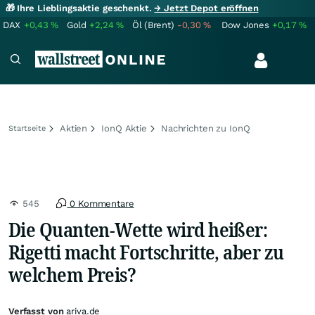
🎁 Ihre Lieblingsaktie geschenkt.
→ Jetzt Depot eröffnen
DAX
+0,43
%
Gold
+2,24
%
Öl (Brent)
-0,30
%
Dow Jones
+0,17
%
Aktien
IonQ Aktie
Nachrichten zu IonQ
Startseite
545
0 Kommentare
Die Quanten-Wette wird heißer:
Rigetti macht Fortschritte, aber zu
welchem Preis?
Verfasst von
ariva.de