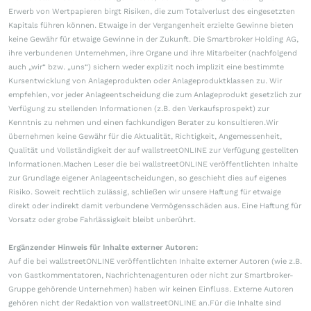
Erwerb von Wertpapieren birgt Risiken, die zum Totalverlust des eingesetzten
Kapitals führen können. Etwaige in der Vergangenheit erzielte Gewinne bieten
keine Gewähr für etwaige Gewinne in der Zukunft. Die Smartbroker Holding AG,
ihre verbundenen Unternehmen, ihre Organe und ihre Mitarbeiter (nachfolgend
auch „wir“ bzw. „uns“) sichern weder explizit noch implizit eine bestimmte
Kursentwicklung von Anlageprodukten oder Anlageproduktklassen zu. Wir
empfehlen, vor jeder Anlageentscheidung die zum Anlageprodukt gesetzlich zur
Verfügung zu stellenden Informationen (z.B. den Verkaufsprospekt) zur
Kenntnis zu nehmen und einen fachkundigen Berater zu konsultieren.Wir
übernehmen keine Gewähr für die Aktualität, Richtigkeit, Angemessenheit,
Qualität und Vollständigkeit der auf wallstreetONLINE zur Verfügung gestellten
Informationen.Machen Leser die bei wallstreetONLINE veröffentlichten Inhalte
zur Grundlage eigener Anlageentscheidungen, so geschieht dies auf eigenes
Risiko. Soweit rechtlich zulässig, schließen wir unsere Haftung für etwaige
direkt oder indirekt damit verbundene Vermögensschäden aus. Eine Haftung für
Vorsatz oder grobe Fahrlässigkeit bleibt unberührt.
Ergänzender Hinweis für Inhalte externer Autoren:
Auf die bei wallstreetONLINE veröffentlichten Inhalte externer Autoren (wie z.B.
von Gastkommentatoren, Nachrichtenagenturen oder nicht zur Smartbroker-
Gruppe gehörende Unternehmen) haben wir keinen Einfluss. Externe Autoren
gehören nicht der Redaktion von wallstreetONLINE an.Für die Inhalte sind