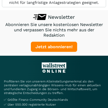
nicht für langfristige Anlagestrategien geeignet.
Newsletter
Abonnieren Sie unsere kostenlosen Newsletter
und verpassen Sie nichts mehr aus der
Redaktion
Jetzt abonnieren!
Profitieren Sie von unserem Alleinstellungsmerkmal als den
zentralen verlagsunabhängigen Wissens-Hub für einen aktuellen
und fundierten Zugang in die Börsen- und Wirtschaftswelt, um
strategische Entscheidungen zu treffen.
✅ Größte Finanz-Community Deutschlands
✅ über 550.000 registrierte Nutzer