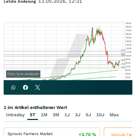
13.05.2026, 12:31
Letzte Änderung
Foto: lynx-analysen
1 im Artikel enthaltener Wert
Intraday
5T
1M
3M
1J
3J
5J
10J
Max
Sprouts Farmers Market
+3,70
%
Sprouts Farme