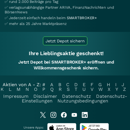
✅ rund 2.000 Beiträge pro Tag
✅ verlagsunabhängige Partner ARIVA, FinanzNachrichten und
BörsenNews
✅ Jederzeit einfach handeln beim
SMARTBROKER+
✅ mehr als 25 Jahre Marktpräsenz
Jetzt Depot sichern
Ihre Lieblingsaktie geschenkt!
Jetzt Depot bei SMARTBROKER+ eröffnen und
Willkommensgeschenk sichern.
Aktien von A - Z:
#
A
B
C
D
E
F
G
H
I
J
K
L
M
N
O
P
Q
R
S
T
U
V
W
X
Y
Z
Impressum
Disclaimer
Datenschutz
Datenschutz-
Einstellungen
Nutzungsbedingungen
Unsere Apps: