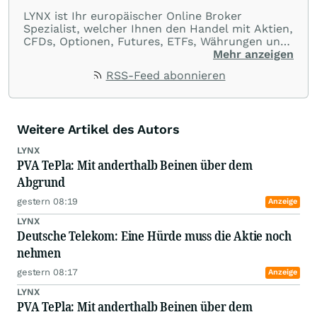
LYNX ist Ihr europäischer Online Broker
Spezialist, welcher Ihnen den Handel mit Aktien,
CFDs, Optionen, Futures, ETFs, Währungen und
Optionsscheinen aus einer Handelsplattform
Mehr anzeigen
ermöglicht. Über LYNX handeln Sie an über 100
RSS-Feed abonnieren
Börsenplätzen in 20 Ländern und das zu
ausnahmslos günstigen Konditionen.
Weitere Artikel des Autors
LYNX
PVA TePla: Mit anderthalb Beinen über dem
Abgrund
gestern 08:19
Anzeige
LYNX
Deutsche Telekom: Eine Hürde muss die Aktie noch
nehmen
gestern 08:17
Anzeige
LYNX
PVA TePla: Mit anderthalb Beinen über dem