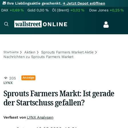
🎁 Ihre Lieblingsaktie geschenkt.
→ Jetzt Depot eröffnen
DAX
+0,69
%
Gold
0,00
%
Öl (Brent)
+0,02
%
Dow Jones
+0,25
%
Aktien
Sprouts Farmers Market Aktie
Startseite
Nachrichten zu Sprouts Farmers Market
Anzeige
205
LYNX
Sprouts Farmers Markt: Ist gerade
der Startschuss gefallen?
Verfasst von
LYNX Analysen