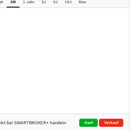
at
3M
1 Jahr
3J
5J
10J
Max
rekt bei SMARTBROKER+ handeln
Kauf
Verkauf