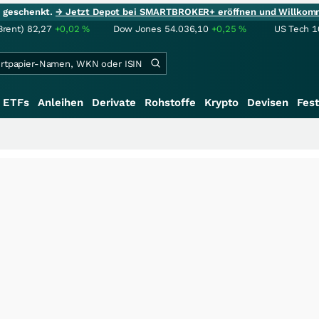
ie geschenkt.
→ Jetzt Depot bei SMARTBROKER+ eröffnen und Willkom
Brent)
82,27
+0,02
%
Dow Jones
54.036,10
+0,25
%
US Tech 1
ETFs
Anleihen
Derivate
Rohstoffe
Krypto
Devisen
Fest