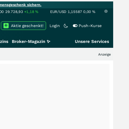
mensgeschenk sichern.
00
29.728,93
+1,18
%
EUR/USD
1,15587
0,00
%
Aktie geschenkt!
Login
Push-Kurse
zins
Broker-Magazin ✨
Unsere Services
Anzeige