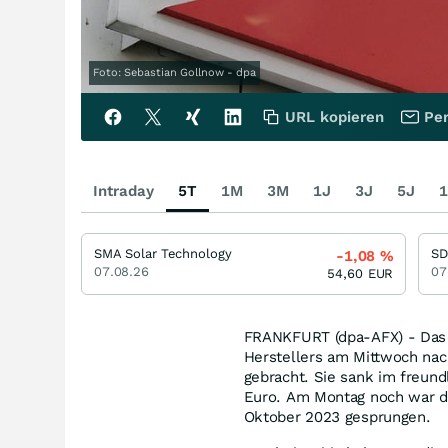
Foto: Sebastian Gollnow - dpa
URL kopieren
Per
Intraday
5T
1M
3M
1J
3J
5J
1
SMA Solar Technology
S
-1,08
%
07.08.26
07
54,60
EUR
FRANKFURT (dpa-AFX) - Das 
Herstellers am Mittwoch nac
gebracht. Sie sank im freun
Euro. Am Montag noch war da
Oktober 2023 gesprungen.