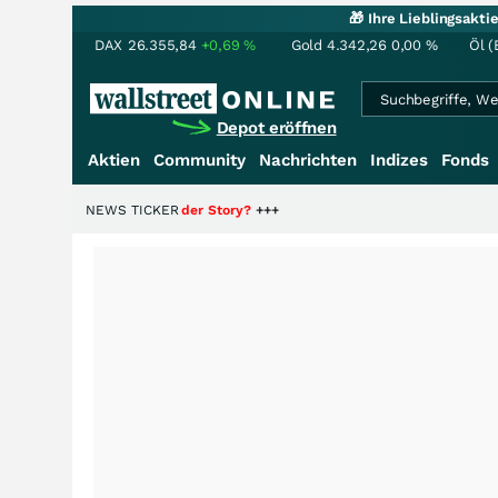
🎁 Ihre Lieblingsakt
DAX
26.355,84
+0,69
%
Gold
4.342,26
0,00
%
Öl (
Depot eröffnen
Aktien
Community
Nachrichten
Indizes
Fonds
 die Hälfte der Story?
NEWS TICKER
+++