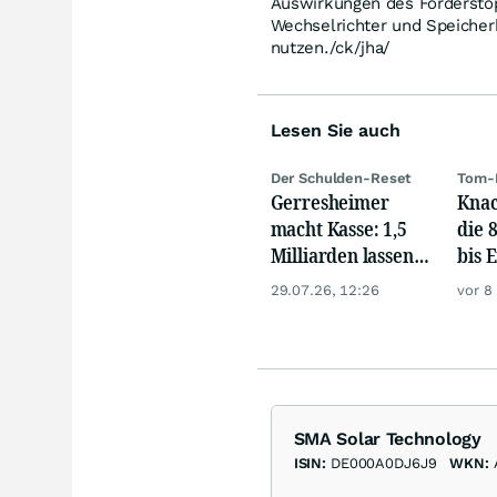
Auswirkungen des Förderstop
Wechselrichter und Speicher
nutzen./ck/jha/
Lesen Sie auch
Der Schulden-Reset
Tom-
Gerresheimer
Knac
macht Kasse: 1,5
die 
Milliarden lassen
bis 
die Aktie
29.07.26, 12:26
vor 8
explodieren
SMA Solar Technology
ISIN:
DE000A0DJ6J9
WKN: