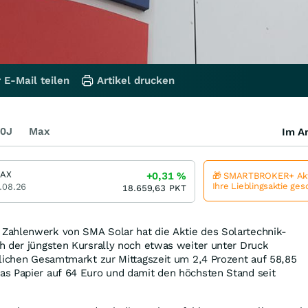
 E-Mail teilen
Artikel drucken
0J
Max
Im Ar
DAX
+0,31
%
🎁 SMARTBROKER+ Akt
Ihre Lieblingsaktie ge
.08.26
18.659,63
PKT
Zahlenwerk von SMA Solar hat die Aktie des Solartechnik-
h der jüngsten Kursrally noch etwas weiter unter Druck
dlichen Gesamtmarkt zur Mittagszeit um 2,4 Prozent auf 58,85
s Papier auf 64 Euro und damit den höchsten Stand seit