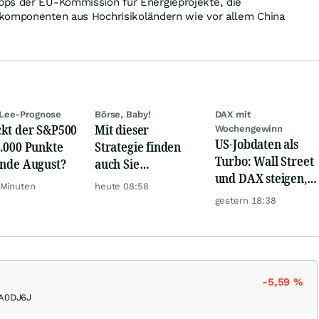
ps der EU-Kommission für Energieprojekte, die
komponenten aus Hochrisikoländern wie vor allem China
Lee-Prognose
Börse, Baby!
DAX mit
kt der S&P500
Mit dieser
Wochengewinn
US-Jobdaten als
8.000 Punkte
Strategie finden
Turbo: Wall Street
Ende August?
auch Sie
und DAX steigen,
zuverlässig
 Minuten
heute 08:58
Gold glänzt
unterbewertete
gestern 18:38
Aktien!
-5,59
%
A0DJ6J