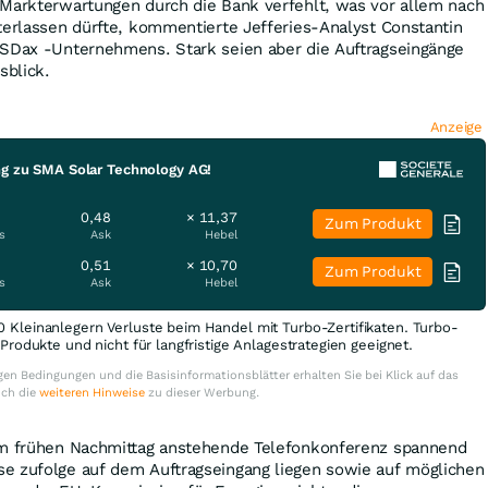
 Markterwartungen durch die Bank verfehlt, was vor allem nach
terlassen dürfte, kommentierte Jefferies-Analyst Constantin
 SDax -Unternehmens. Stark seien aber die Auftragseingänge
sblick.
Anzeige
ng zu SMA Solar Technology AG!
0,48
× 11,37
Zum Produkt
s
Ask
Hebel
0,51
× 10,70
Zum Produkt
s
Ask
Hebel
0 Kleinanlegern Verluste beim Handel mit Turbo-Zertifikaten. Turbo-
e Produkte und nicht für langfristige Anlagestrategien geeignet.
en Bedingungen und die Basisinformationsblätter erhalten Sie bei Klick auf das
uch die
weiteren Hinweise
zu dieser Werbung.
am frühen Nachmittag anstehende Telefonkonferenz spannend
e zufolge auf dem Auftragseingang liegen sowie auf möglichen