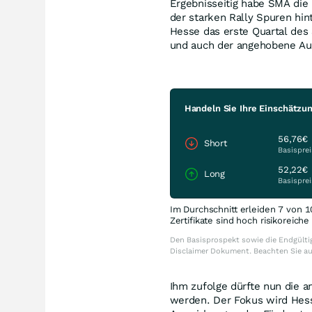
Ergebnisseitig habe SMA die
der starken Rally Spuren hin
Hesse das erste Quartal des
und auch der angehobene Au
Handeln Sie Ihre Einschätzu
56,76€
Short
Basisprei
52,22€
Long
Basisprei
Im Durchschnitt erleiden 7 von 1
Zertifikate sind hoch risikoreich
Den Basisprospekt sowie die Endgültig
Disclaimer Dokument. Beachten Sie a
Ihm zufolge dürfte nun die 
werden. Der Fokus wird Hess