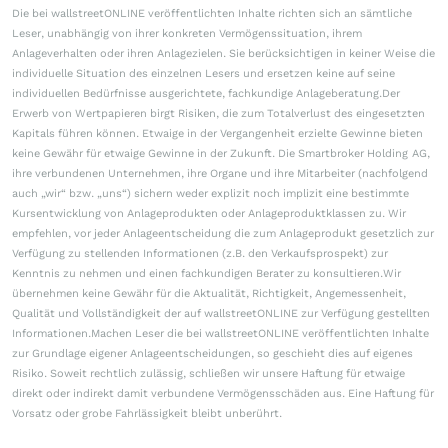
Die bei wallstreetONLINE veröffentlichten Inhalte richten sich an sämtliche
Leser, unabhängig von ihrer konkreten Vermögenssituation, ihrem
Anlageverhalten oder ihren Anlagezielen. Sie berücksichtigen in keiner Weise die
individuelle Situation des einzelnen Lesers und ersetzen keine auf seine
individuellen Bedürfnisse ausgerichtete, fachkundige Anlageberatung.Der
Erwerb von Wertpapieren birgt Risiken, die zum Totalverlust des eingesetzten
Kapitals führen können. Etwaige in der Vergangenheit erzielte Gewinne bieten
keine Gewähr für etwaige Gewinne in der Zukunft. Die Smartbroker Holding AG,
ihre verbundenen Unternehmen, ihre Organe und ihre Mitarbeiter (nachfolgend
auch „wir“ bzw. „uns“) sichern weder explizit noch implizit eine bestimmte
Kursentwicklung von Anlageprodukten oder Anlageproduktklassen zu. Wir
empfehlen, vor jeder Anlageentscheidung die zum Anlageprodukt gesetzlich zur
Verfügung zu stellenden Informationen (z.B. den Verkaufsprospekt) zur
Kenntnis zu nehmen und einen fachkundigen Berater zu konsultieren.Wir
übernehmen keine Gewähr für die Aktualität, Richtigkeit, Angemessenheit,
Qualität und Vollständigkeit der auf wallstreetONLINE zur Verfügung gestellten
Informationen.Machen Leser die bei wallstreetONLINE veröffentlichten Inhalte
zur Grundlage eigener Anlageentscheidungen, so geschieht dies auf eigenes
Risiko. Soweit rechtlich zulässig, schließen wir unsere Haftung für etwaige
direkt oder indirekt damit verbundene Vermögensschäden aus. Eine Haftung für
Vorsatz oder grobe Fahrlässigkeit bleibt unberührt.