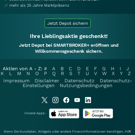
✅ mehr als 25 Jahre Marktpräsenz
Jetzt Depot sichern
Ihre Lieblingsaktie geschenkt!
Jetzt Depot bei SMARTBROKER+ eröffnen und
Willkommensgeschenk sichern.
Aktien von A - Z:
#
A
B
C
D
E
F
G
H
I
J
K
L
M
N
O
P
Q
R
S
T
U
V
W
X
Y
Z
Impressum
Disclaimer
Datenschutz
Datenschutz-
Einstellungen
Nutzungsbedingungen
Unsere Apps:
Wenn Sie Kursdaten, Widgets oder andere Finanzinformationen benötigen, hilft