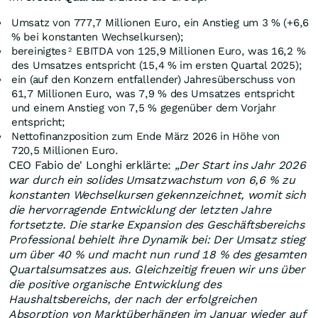
Umsatz von 777,7 Millionen Euro, ein Anstieg um 3 % (+6,6
% bei konstanten Wechselkursen);
bereinigtes
EBITDA von 125,9 Millionen Euro, was 16,2 %
2
des Umsatzes entspricht (15,4 % im ersten Quartal 2025);
ein (auf den Konzern entfallender) Jahresüberschuss von
61,7 Millionen Euro, was 7,9 % des Umsatzes entspricht
und einem Anstieg von 7,5 % gegenüber dem Vorjahr
entspricht;
Nettofinanzposition zum Ende März 2026 in Höhe von
720,5 Millionen Euro.
CEO Fabio de' Longhi erklärte:
„Der Start ins Jahr 2026
war durch ein solides Umsatzwachstum von 6,6 % zu
konstanten Wechselkursen gekennzeichnet, womit sich
die hervorragende Entwicklung der letzten Jahre
fortsetzte. Die starke Expansion des Geschäftsbereichs
Professional behielt ihre Dynamik bei: Der Umsatz stieg
um über 40 % und macht nun rund 18 % des gesamten
Quartalsumsatzes aus. Gleichzeitig freuen wir uns über
die positive organische Entwicklung des
Haushaltsbereichs, der nach der erfolgreichen
Absorption von Marktüberhängen im Januar wieder auf