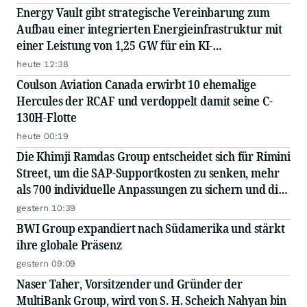
Energy Vault gibt strategische Vereinbarung zum
Aufbau einer integrierten Energieinfrastruktur mit
einer Leistung von 1,25 GW für ein KI-
Rechenzentrum eines Hyperscalers bekannt – in
heute 12:38
Zusammenarbeit mit einem führenden EPC...
Coulson Aviation Canada erwirbt 10 ehemalige
Hercules der RCAF und verdoppelt damit seine C-
130H-Flotte
heute 00:19
Die Khimji Ramdas Group entscheidet sich für Rimini
Street, um die SAP-Supportkosten zu senken, mehr
als 700 individuelle Anpassungen zu sichern und die
Einsparungen in Innovationen zu reinvestieren
gestern 10:39
BWI Group expandiert nach Südamerika und stärkt
ihre globale Präsenz
gestern 09:09
Naser Taher, Vorsitzender und Gründer der
MultiBank Group, wird von S. H. Scheich Nahyan bin