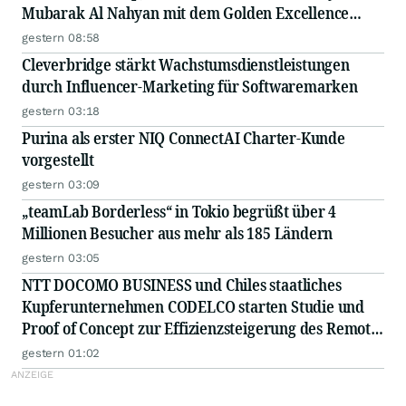
Mubarak Al Nahyan mit dem Golden Excellence
Award für herausragende Leistungen in den
gestern 08:58
Bereichen FinTech, digitale Vermögenswerte und
Cleverbridge stärkt Wachstumsdienstleistungen
Blockchain ausgezeichnet
durch Influencer-Marketing für Softwaremarken
gestern 03:18
Purina als erster NIQ ConnectAI Charter-Kunde
vorgestellt
gestern 03:09
„teamLab Borderless“ in Tokio begrüßt über 4
Millionen Besucher aus mehr als 185 Ländern
gestern 03:05
NTT DOCOMO BUSINESS und Chiles staatliches
Kupferunternehmen CODELCO starten Studie und
Proof of Concept zur Effizienzsteigerung des Remote-
Betriebs von Kupferminen mittels IOWN APN
gestern 01:02