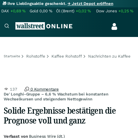
🎁 Ihre Lieblingsaktie geschenkt.
→ Jetzt Depot eröffnen
DAX
+0,69
%
Gold
0,00
%
Öl (Brent)
+0,02
%
Dow Jones
+0,25
%
Rohstoffe
Kaffee Rohstoff
Nachrichten zu Kaffee
Startseite
137
0 Kommentare
De' Longhi-Gruppe – 6,6 % Wachstum bei konstanten
Wechselkursen und steigendem Nettogewinn
Solide Ergebnisse bestätigen die
Prognose voll und ganz
Verfasst von
Business Wire (dt.)