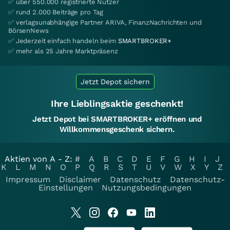
✅ über 550.000 registrierte Nutzer
✅ rund 2.000 Beiträge pro Tag
✅ verlagsunabhängige Partner ARIVA, FinanzNachrichten und
BörsenNews
✅ Jederzeit einfach handeln beim
SMARTBROKER+
✅ mehr als 25 Jahre Marktpräsenz
Jetzt Depot sichern
Ihre Lieblingsaktie geschenkt!
Jetzt Depot bei SMARTBROKER+ eröffnen und
Willkommensgeschenk sichern.
Aktien von A - Z:
#
A
B
C
D
E
F
G
H
I
J
K
L
M
N
O
P
Q
R
S
T
U
V
W
X
Y
Z
Impressum
Disclaimer
Datenschutz
Datenschutz-
Einstellungen
Nutzungsbedingungen