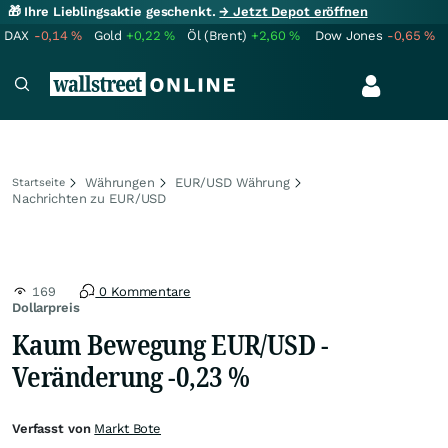
🎁 Ihre Lieblingsaktie geschenkt.
→ Jetzt Depot eröffnen
DAX
-0,14
%
Gold
+0,22
%
Öl (Brent)
+2,60
%
Dow Jones
-0,65
%
Währungen
EUR/USD Währung
Startseite
Nachrichten zu EUR/USD
169
0 Kommentare
Dollarpreis
Kaum Bewegung EUR/USD -
Veränderung -0,23 %
Verfasst von
Markt Bote