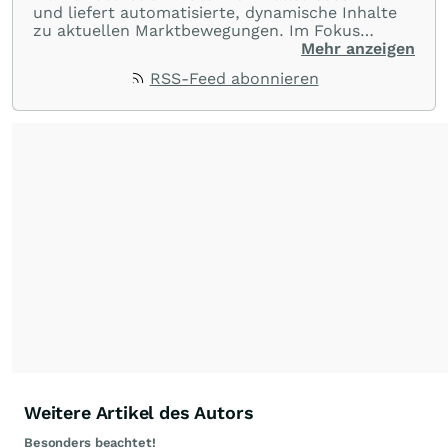
und liefert automatisierte, dynamische Inhalte
zu aktuellen Marktbewegungen. Im Fokus
stehen Tops und Flops, Branchentrends und
Mehr anzeigen
Impulse aus der Community. Ob Tech-Aktien,
RSS-Feed abonnieren
Rohstoffe oder Krypto – die Beiträge sind kurz,
prägnant und regen zur Diskussion an, sodass
Leser schnell einen Überblick gewinnen und
eigene Marktideen entwickeln können.
Weitere Artikel des Autors
Besonders beachtet!