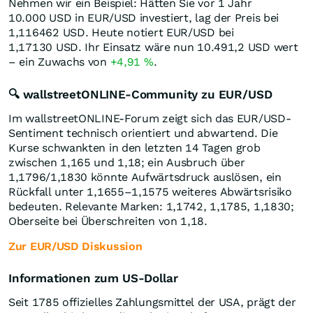
Nehmen wir ein Beispiel: Hätten Sie vor 1 Jahr
10.000
USD
in EUR/USD investiert, lag der Preis bei
1,116462
USD
. Heute notiert EUR/USD bei
1,17130
USD
. Ihr Einsatz wäre nun 10.491,2
USD
wert
– ein Zuwachs von
+4,91
%
.
🔍 wallstreetONLINE-Community zu EUR/USD
Im wallstreetONLINE-Forum zeigt sich das EUR/USD-
Sentiment technisch orientiert und abwartend. Die
Kurse schwankten in den letzten 14 Tagen grob
zwischen 1,165 und 1,18; ein Ausbruch über
1,1796/1,1830 könnte Aufwärtsdruck auslösen, ein
Rückfall unter 1,1655–1,1575 weiteres Abwärtsrisiko
bedeuten. Relevante Marken: 1,1742, 1,1785, 1,1830;
Oberseite bei Überschreiten von 1,18.
Zur EUR/USD Diskussion
Informationen zum US-Dollar
Seit 1785 offizielles Zahlungsmittel der USA, prägt der