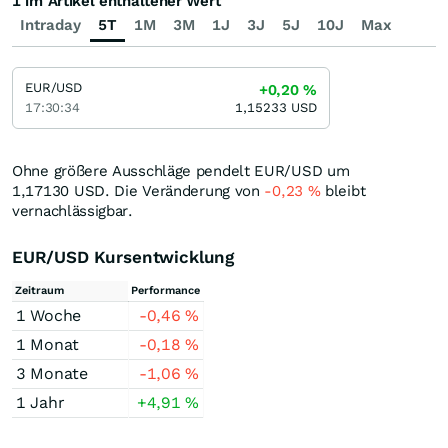
1 im Artikel enthaltener Wert
Intraday
5T
1M
3M
1J
3J
5J
10J
Max
EUR/USD
+0,20
%
17:30:34
1,15233
USD
Ohne größere Ausschläge pendelt EUR/USD um
1,17130
USD
. Die Veränderung von
-0,23
%
bleibt
vernachlässigbar.
EUR/USD Kursentwicklung
Zeitraum
Performance
1 Woche
-0,46
%
1 Monat
-0,18
%
3 Monate
-1,06
%
1 Jahr
+4,91
%