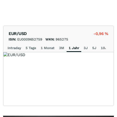
EUR/USD
-0,96
%
ISIN:
EU0009652759
WKN:
965275
Intraday
5 Tage
1 Monat
3M
1 Jahr
3J
5J
10J
Ma